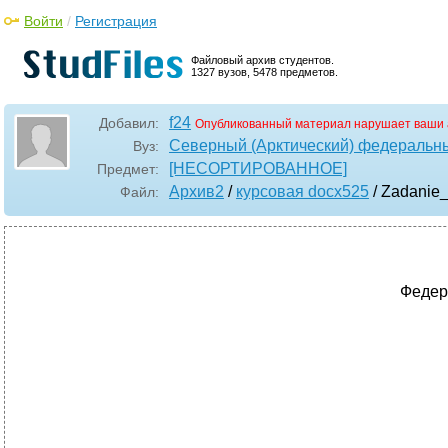
Войти
/
Регистрация
Файловый архив студентов.
1327 вузов, 5478 предметов.
f24
Добавил:
Опубликованный материал нарушает ваши 
Северный (Арктический) федеральны
Вуз:
[НЕСОРТИРОВАННОЕ]
Предмет:
Архив2
/
курсовая docx525
/ Zadanie
Файл:
Федер