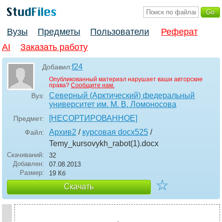
Вузы
Предметы
Пользователи
Реферат
AI
Заказать работу
f24
Добавил:
Опубликованный материал нарушает ваши авторские
права?
Сообщите нам.
Северный (Арктический) федеральный
Вуз:
университет им. М. В. Ломоносова
[НЕСОРТИРОВАННОЕ]
Предмет:
Архив2
/
курсовая docx525
/
Файл:
Temy_kursovykh_rabot(1)
.docx
Скачиваний:
32
Добавлен:
07.08.2013
Размер:
19 Кб
☆
Скачать