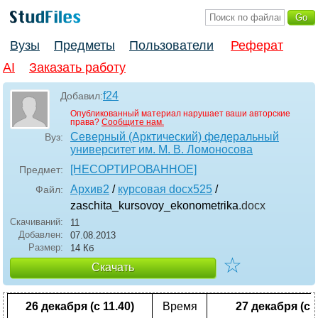
Вузы
Предметы
Пользователи
Реферат
AI
Заказать работу
f24
Добавил:
Опубликованный материал нарушает ваши авторские
права?
Сообщите нам.
Северный (Арктический) федеральный
Вуз:
университет им. М. В. Ломоносова
[НЕСОРТИРОВАННОЕ]
Предмет:
Архив2
/
курсовая docx525
/
Файл:
zaschita_kursovoy_ekonometrika
.docx
Скачиваний:
11
Добавлен:
07.08.2013
Размер:
14 Кб
☆
Скачать
26 декабря (с 11.40)
Время
27 декабря (с 9