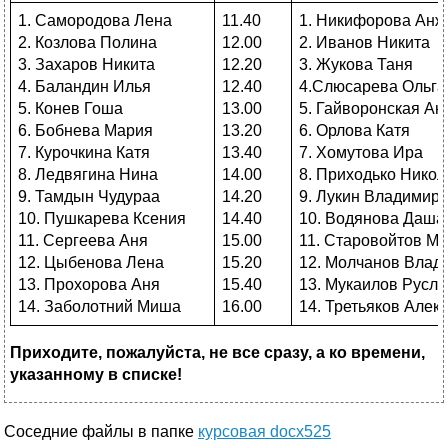
1. Самородова Лена
11.40
1. Никифорова Анж
2. Козлова Полина
12.00
2. Иванов Никита
3. Захаров Никита
12.20
3. Жукова Таня
4. Баландин Илья
12.40
4.Слюсарева Ольга
5. Конев Гоша
13.00
5. Гайворонская Ан
6. Бобнева Мария
13.20
6. Орлова Катя
7. Курочкина Катя
13.40
7. Хомутова Ира
8. Ледвягина Нина
14.00
8. Приходько Никол
9. Тамдын Чудураа
14.20
9. Лукин Владимир
10. Пушкарева Ксения
14.40
10. Водянова Даша
11. Сергеева Аня
15.00
11. Старовойтов М
12. Цыбенова Лена
15.20
12. Молчанов Влад
13. Прохорова Аня
15.40
13. Мукаилов Русла
14. Заболотний Миша
16.00
14. Третьяков Алек
Приходите, пожалуйста, не все сразу, а ко времени,
указанному в списке!
Соседние файлы в папке
курсовая docx525