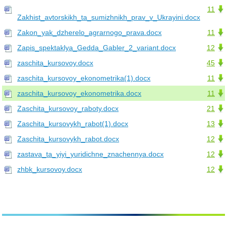
11
Zakhist_avtorskikh_ta_sumizhnikh_prav_v_Ukrayini.docx
Zakon_yak_dzherelo_agrarnogo_prava.docx
11
Zapis_spektaklya_Gedda_Gabler_2_variant.docx
12
zaschita_kursovoy.docx
45
zaschita_kursovoy_ekonometrika(1).docx
11
zaschita_kursovoy_ekonometrika.docx
11
Zaschita_kursovoy_raboty.docx
21
Zaschita_kursovykh_rabot(1).docx
13
Zaschita_kursovykh_rabot.docx
12
zastava_ta_yiyi_yuridichne_znachennya.docx
12
zhbk_kursovoy.docx
12