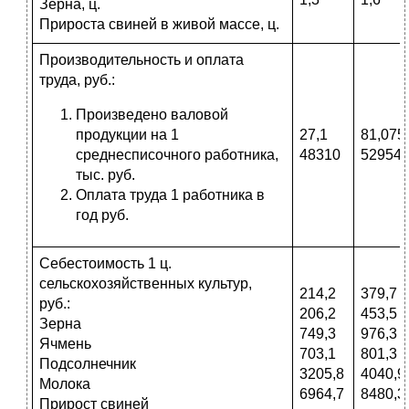
Зерна, ц.
Прироста свиней в живой массе, ц.
Производительность и оплата
труда, руб.:
Произведено валовой
продукции на 1
27,1
81,075
среднесписочного работника,
48310
52954
тыс. руб.
Оплата труда 1 работника в
год руб.
Себестоимость 1 ц.
сельскохозяйственных культур,
214,2
379,7
руб.:
206,2
453,5
Зерна
749,3
976,3
Ячмень
703,1
801,3
Подсолнечник
3205,8
4040,9
Молока
6964,7
8480,3
Прирост свиней