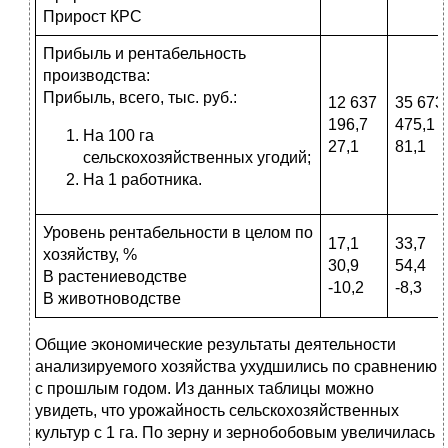
Прирост КРС
Прибыль и рентабельность
производства:
Прибыль, всего, тыс. руб.:
12 637
35 673
196,7
475,1
На 100 га
27,1
81,1
сельскохозяйственных угодий;
На 1 работника.
Уровень рентабельности в целом по
17,1
33,7
хозяйству, %
30,9
54,4
В растениеводстве
-10,2
-8,3
В животноводстве
Общие экономические результаты деятельности
анализируемого хозяйства ухудшились по сравнению
с прошлым годом. Из данных таблицы можно
увидеть, что урожайность сельскохозяйственных
культур с 1 га. По зерну и зернобобовым увеличилась