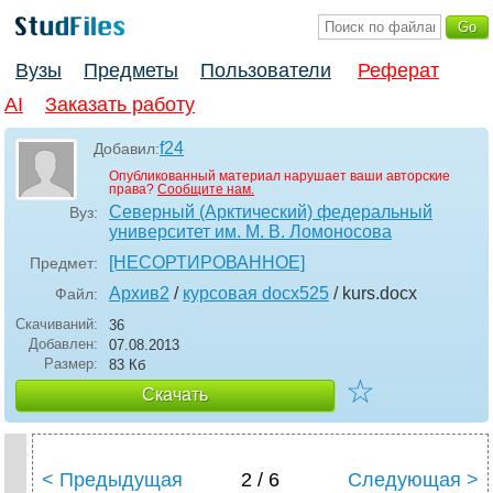
Вузы
Предметы
Пользователи
Реферат
AI
Заказать работу
f24
Добавил:
Опубликованный материал нарушает ваши авторские
права?
Сообщите нам.
Северный (Арктический) федеральный
Вуз:
университет им. М. В. Ломоносова
[НЕСОРТИРОВАННОЕ]
Предмет:
Архив2
/
курсовая docx525
/ kurs
.docx
Файл:
Скачиваний:
36
Добавлен:
07.08.2013
Размер:
83 Кб
☆
Скачать
< Предыдущая
2 / 6
Следующая >