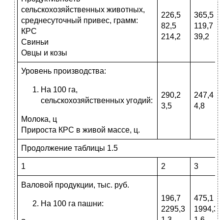
сельскохозяйственных животных,
226,5
365,5
среднесуточный привес, грамм:
82,5
119,7
КРС
214,2
39,2
Свиньи
Овцы и козы
Уровень производства:
На 100 га,
290,2
247,4
сельскохозяйственных угодий:
3,5
4,8
Молока, ц
Прироста КРС в живой массе, ц.
Продолжение таблицы 1.5
1
2
3
Валовой продукции, тыс. руб.
196,7
475,1
На 100 га пашни:
2295,3
1994,3
1,3
1,6