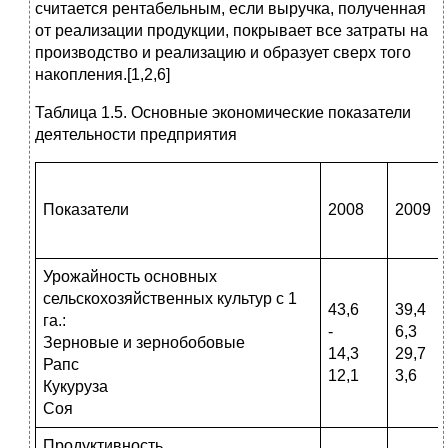
считается рентабельным, если выручка, полученная
от реализации продукции, покрывает все затраты на
производство и реализацию и образует сверх того
накопления.[1,2,6]
Таблица 1.5. Основные экономические показатели
деятельности предприятия
Показатели
2008
2009
Урожайность основных
сельскохозяйственных культур с 1
43,6
39,4
га.:
-
6,3
Зерновые и зернобобовые
14,3
29,7
Рапс
12,1
3,6
Кукуруза
Соя
Продуктивность