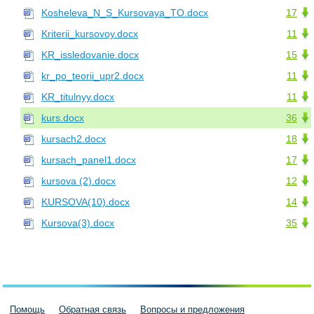
Kosheleva_N_S_Kursovaya_TO.docx
17
Kriterii_kursovoy.docx
11
KR_issledovanie.docx
15
kr_po_teorii_upr2.docx
11
KR_titulnyy.docx
11
kurs.docx
36
kursach2.docx
18
kursach_panel1.docx
17
kursova (2).docx
12
KURSOVA(10).docx
14
Kursova(3).docx
35
Помощь
Обратная связь
Вопросы и предложения