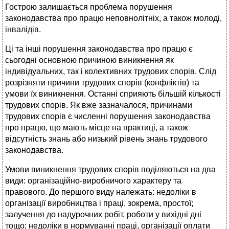
Гострою залишається проблема порушення
законодавства про працю неповнолітніх, а також молоді,
інвалідів.
Ці та інші порушення законодавства про працю є
сьогодні основною причиною виникнення як
індивідуальних, так і колек­тивних трудових спорів. Слід
розрізняти причини трудових спорів (конфліктів) та
умови їх виникнення. Останні сприяють більшій кількості
трудових спорів. Як вже зазначалося, при­чинами
трудових спорів є численні порушення законодав­ства
про працю, що мають місце на практиці, а також
відсутність знань або низький рівень знань трудового
законодавства.
Умови виникнення трудових спорів поділяються на два
види: організаційно-виробничого характеру та
правового. До першого виду належать: недоліки в
організації виробництва і праці, зокрема, простої;
залучення до надурочних робіт, ро­боти у вихідні дні
тощо; недоліки в нормуванні праці, органі­зації оплати