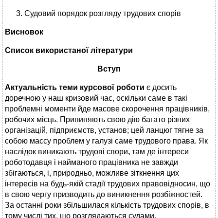
Судовий порядок розгляду трудових спорів
Висновок
Список використаної літератури
Вступ
Актуальність теми курсової роботи
є досить
доречною у наш кризовий час, оскільки саме в такі
проблемні моменти йде масове скорочення працівників,
робочих місць. Припиняють свою дію багато різних
організацій, підприємств, установ; цей ланцюг тягне за
собою массу проблем у галузі саме трудового права. Як
наслідок виникають трудові
спори
,
там де
інтереси
роботодавця і найманого працівника не завж­ди
збігаються, і, природньо, можливе зіткнення цих
інтересів на будь-якій стадії трудових правовідносин, що
в свою чергу призводить до виникнення розбіжностей.
За останні роки збільшилася кількість трудових спорів, в
тому числі тих, що розглядаються судами.