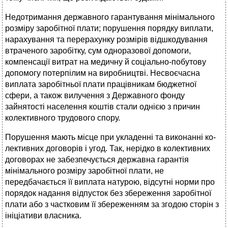
Недотримання державного гарантування мінімального
роз­міру заробітної плати; порушення порядку виплати,
нараху­вання та перерахунку розмірів відшкодування
втраченого заробітку, сум одноразової допомоги,
компенсації витрат на медичну й соціально-побутову
допомогу потерпілим на ви­робництві. Несвоєчасна
виплата заробітньої плати працівникам бюджетної
сфери, а також вилучення з Державного фонду
зайнятості населення коштів стали однією з причин
колек­тивного трудового спору.
Порушення мають місце при укладенні та виконанні ко­
лективних договорів і угод. Так, нерідко в колективних
дого­ворах не забезпечується державна гарантія
мінімального розміру заробітної плати, не
передбачається її виплата нату­рою, відсутні норми про
порядок надання відпусток без збе­реження заробітної
плати або з частковим її збереженням за згодою сторін з
ініціативи власника.