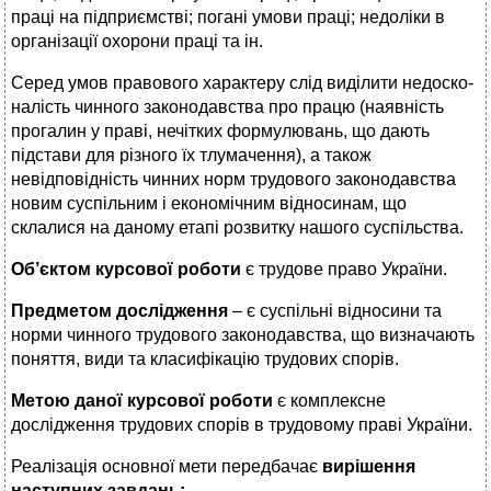
праці на підприємстві; погані умови праці; недоліки в
організації охорони праці та ін.
Серед умов правового характеру слід виділити недоско­
налість чинного законодавства про працю (наявність
прогалин у праві, нечітких формулювань, що дають
підстави для різного їх тлумачення), а також
невідповідність чинних норм трудово­го законодавства
новим суспільним і економічним відносинам, що
склалися на даному етапі розвитку нашого суспільства.
Об
’
єктом курсової роботи
є трудове право України.
Предметом дослідження
– є суспільні відносини та
норми чинного трудового законодавства, що визначають
поняття, види та класифікацію трудових спорів.
Метою даної курсової роботи
є комплексне
дослідження трудових спорів в трудовому праві України.
Реалізація основної мети передбачає
вирішення
наступних завдань: