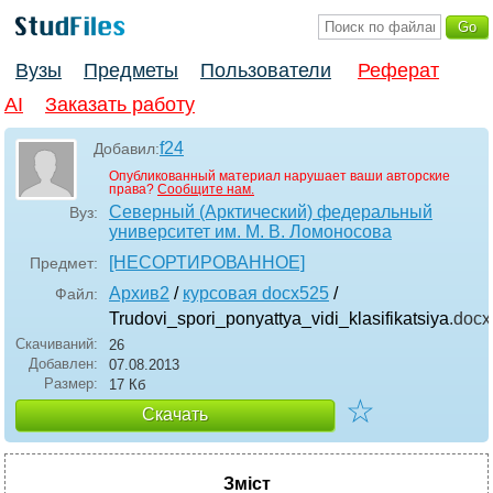
Вузы
Предметы
Пользователи
Реферат
AI
Заказать работу
f24
Добавил:
Опубликованный материал нарушает ваши авторские
права?
Сообщите нам.
Северный (Арктический) федеральный
Вуз:
университет им. М. В. Ломоносова
[НЕСОРТИРОВАННОЕ]
Предмет:
Архив2
/
курсовая docx525
/
Файл:
Trudovi_spori_ponyattya_vidi_klasifikatsiya
.docx
Скачиваний:
26
Добавлен:
07.08.2013
Размер:
17 Кб
☆
Скачать
Зміст