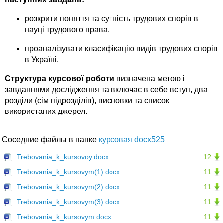
розкрити поняття та сутність трудових спорів в
науці трудового права.
проаналізувати класифікацію видів трудових спорів
в Україні.
Структура курсової роботи
визначена метою і
завданнями дослідження та включає в себе вступ, два
розділи (сім підрозділів), висновки та список
використаних джерел.
Соседние файлы в папке
курсовая docx525
Trebovania_k_kursovoy.docx
12
Trebovania_k_kursovym(1).docx
11
Trebovania_k_kursovym(2).docx
11
Trebovania_k_kursovym(3).docx
11
Trebovania_k_kursovym.docx
11