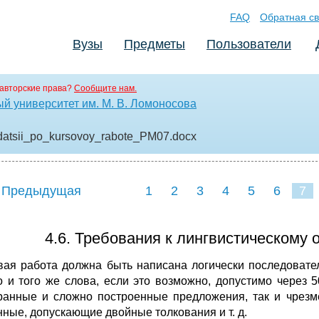
FAQ
Обратная св
Вузы
Предметы
Пользователи
авторские права?
Сообщите нам.
й университет им. М. В. Ломоносова
datsii_po_kursovoy_rabote_PM07
.docx
 Предыдущая
1
2
3
4
5
6
7
4.6. Требования к лингвистическому
вая работа должна быть написана логически последовате
о и того же слова, если это возможно, допустимо через 
ранные и сложно построенные предложения, так и чрезм
нные, допускающие двойные толкования и т. д.