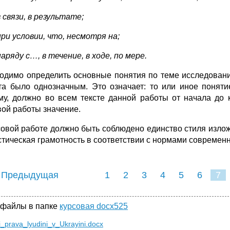
в связи, в результате;
при условии, что, несмотря на;
наряду с…, в течение, в ходе, по мере.
одимо определить основные понятия по теме исследования
та было однозначным. Это означает: то или иное поняти
му, должно во всем тексте данной работы от начала до 
вой работы значение.
совой работе должно быть соблюдено единство стиля изло
стическая грамотность в соответствии с нормами современн
 Предыдущая
1
2
3
4
5
6
7
 файлы в папке
курсовая docx525
i_prava_lyudini_v_Ukrayini.docx