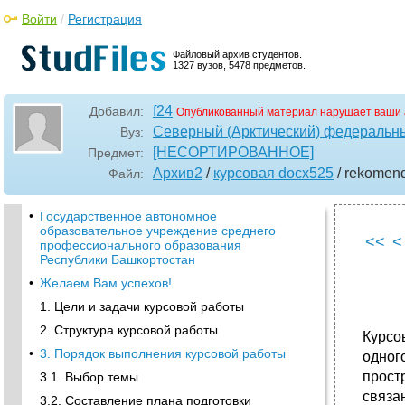
Войти
/
Регистрация
Файловый архив студентов.
1327 вузов, 5478 предметов.
f24
Добавил:
Опубликованный материал нарушает ваши 
Северный (Арктический) федеральны
Вуз:
[НЕСОРТИРОВАННОЕ]
Предмет:
Архив2
/
курсовая docx525
/ rekomen
Файл:
•
Государственное автономное
образовательное учреждение среднего
<<
<
профессионального образования
Республики Башкортостан
•
Желаем Вам успехов!
1. Цели и задачи курсовой работы
2. Структура курсовой работы
Курсо
•
3. Порядок выполнения курсовой работы
одног
прост
3.1. Выбор темы
связа
3.2. Составление плана подготовки