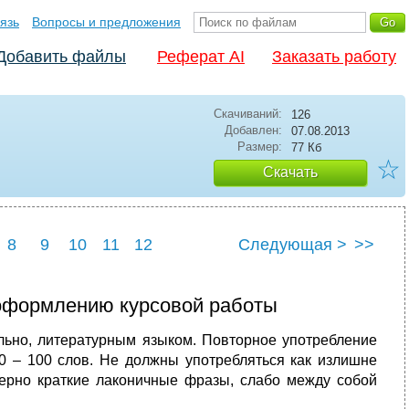
язь
Вопросы и предложения
Добавить файлы
Реферат AI
Заказать работу
Скачиваний:
126
Добавлен:
07.08.2013
Размер:
77 Кб
☆
Скачать
8
9
10
11
12
Следующая >
>>
 оформлению курсовой работы
льно, литературным языком. Повторное употребление
50 – 100 слов. Не должны употребляться как излишне
ерно краткие лаконичные фразы, слабо между собой