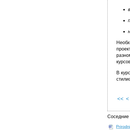
Необх
проек
разно
курсо
В кур
стили
<<
<
Соседние
Prirodn