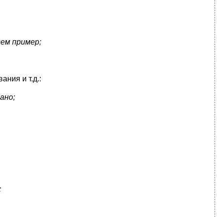
ем пример;
ния и т.д.:
ано;
;