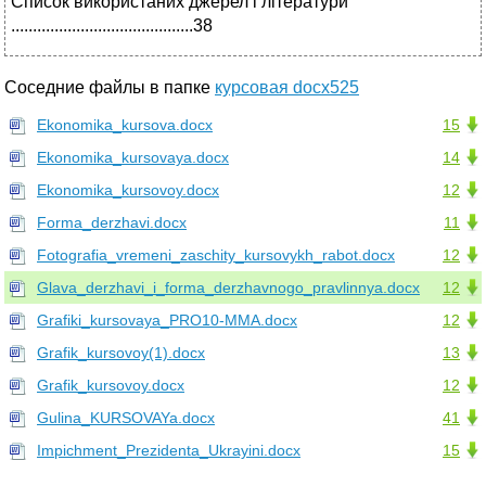
Список використаних джерел і літератури
..........................................38
Соседние файлы в папке
курсовая docx525
Ekonomika_kursova.docx
15
Ekonomika_kursovaya.docx
14
Ekonomika_kursovoy.docx
12
Forma_derzhavi.docx
11
Fotografia_vremeni_zaschity_kursovykh_rabot.docx
12
Glava_derzhavi_i_forma_derzhavnogo_pravlinnya.docx
12
Grafiki_kursovaya_PRO10-MMA.docx
12
Grafik_kursovoy(1).docx
13
Grafik_kursovoy.docx
12
Gulina_KURSOVAYa.docx
41
Impichment_Prezidenta_Ukrayini.docx
15