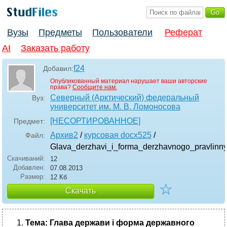
Вузы
Предметы
Пользователи
Реферат
AI
Заказать работу
f24
Добавил:
Опубликованный материал нарушает ваши авторские
права?
Сообщите нам.
Северный (Арктический) федеральный
Вуз:
университет им. М. В. Ломоносова
[НЕСОРТИРОВАННОЕ]
Предмет:
Архив2
/
курсовая docx525
/
Файл:
Glava_derzhavi_i_forma_derzhavnogo_pravlinn
Скачиваний:
12
Добавлен:
07.08.2013
Размер:
12 Кб
☆
Скачать
Тема:
Глава держави і форма державного