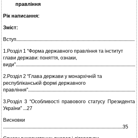
правління
Рік написання:
Зміст:
Вступ..................................................................................................
1.Розділ 1 “Форма державного правління та інститут
глави держави: поняття, ознаки,
види”..................................................................................................
2.Розділ 2 “Глава держави у монархічній та
республіканській формі державного
правління”.......................................................................................
3.Розділ 3 “Особливості правового статусу Президента
України” ...27
Висновки
.................................................................................................35