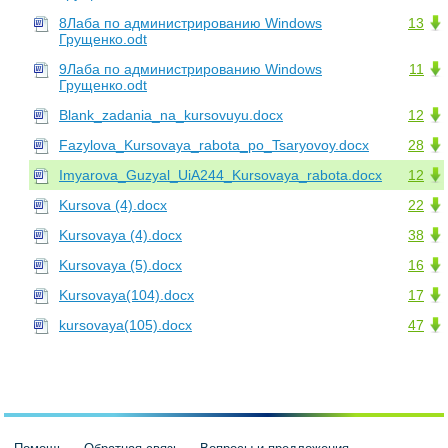
8Лаба по администрированию Windows
13
Грущенко.odt
9Лаба по администрированию Windows
11
Грущенко.odt
Blank_zadania_na_kursovuyu.docx
12
Fazylova_Kursovaya_rabota_po_Tsaryovoy.docx
28
Imyarova_Guzyal_UiA244_Kursovaya_rabota.docx
12
Kursova (4).docx
22
Kursovaya (4).docx
38
Kursovaya (5).docx
16
Kursovaya(104).docx
17
kursovaya(105).docx
47