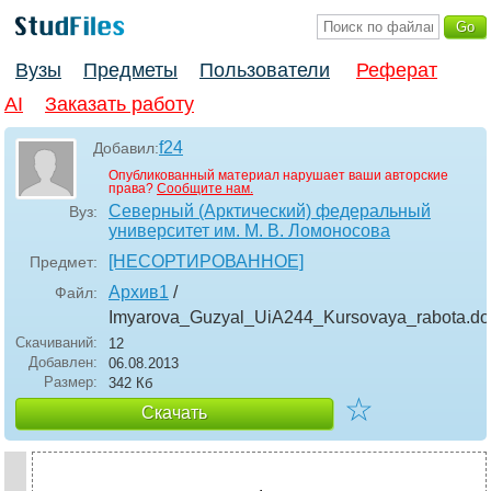
Вузы
Предметы
Пользователи
Реферат
AI
Заказать работу
f24
Добавил:
Опубликованный материал нарушает ваши авторские
права?
Сообщите нам.
Северный (Арктический) федеральный
Вуз:
университет им. М. В. Ломоносова
[НЕСОРТИРОВАННОЕ]
Предмет:
Архив1
/
Файл:
Imyarova_Guzyal_UiA244_Kursovaya_rabota
.do
Скачиваний:
12
Добавлен:
06.08.2013
Размер:
342 Кб
☆
Скачать