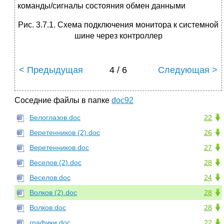
команды/сигналы состояния обмен данными
Рис. 3.7.1. Схема подключения монитора к системной
шине через контроллер
< Предыдущая
4 / 6
Следующая >
Соседние файлы в папке
doc92
Белоглазов.doc
22
Веретенников (2).doc
26
Веретенников.doc
27
Веселов (2).doc
28
Веселов.doc
24
Волков (2).doc
28
Волков.doc
28
графики.doc
22