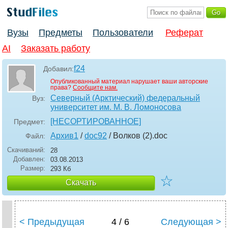
Вузы
Предметы
Пользователи
Реферат
AI
Заказать работу
f24
Добавил:
Опубликованный материал нарушает ваши авторские
права?
Сообщите нам.
Северный (Арктический) федеральный
Вуз:
университет им. М. В. Ломоносова
[НЕСОРТИРОВАННОЕ]
Предмет:
Архив1
/
doc92
/ Волков (2)
.doc
Файл:
Скачиваний:
28
Добавлен:
03.08.2013
Размер:
293 Кб
☆
Скачать
< Предыдущая
4 / 6
Следующая >