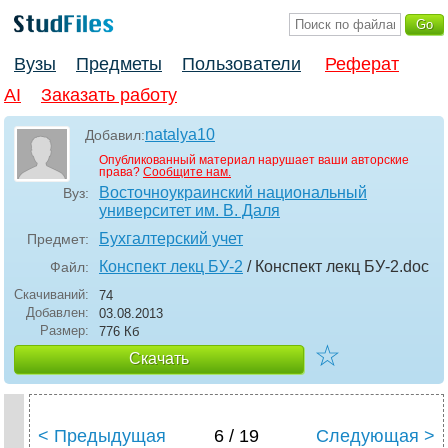
Вузы
Предметы
Пользователи
Реферат
AI
Заказать работу
natalya10
Добавил:
Опубликованный материал нарушает ваши авторские
права?
Сообщите нам.
Восточноукраинский национальный
Вуз:
университет им. В. Даля
Бухгалтерский учет
Предмет:
Конспект лекц БУ-2
/ Конспект лекц БУ-2
.doc
Файл:
Скачиваний:
74
Добавлен:
03.08.2013
Размер:
776 Кб
☆
Скачать
< Предыдущая
6 / 19
Следующая >