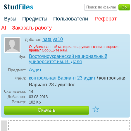
Вузы
Предметы
Пользователи
Реферат
AI
Заказать работу
natalya10
Добавил:
Опубликованный материал нарушает ваши авторские
права?
Сообщите нам.
Восточноукраинский национальный
Вуз:
университет им. В. Даля
Аудит
Предмет:
контрольная Вариант 23 аудит
/ контрольная
Файл:
Вариант 23 аудит
.doc
Скачиваний:
14
Добавлен:
03.08.2013
Размер:
102 Кб
☆
Скачать