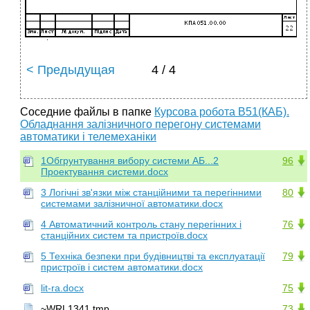
< Предыдущая
4 / 4
Соседние файлы в папке
Курсова робота В51(КАБ).
Обладнання залізничного перегону системами
автоматики і телемеханіки
1Обгрунтування вибору системи АБ...2
96
Проектування системи.docx
3 Логічні зв'язки між станційними та перегінними
80
системами залізничної автоматики.docx
4 Автоматичний контроль стану перегінних і
76
станційних систем та пристроїв.docx
5 Техніка безпеки при будівництві та експлуатації
79
пристроїв і систем автоматики.docx
lit-ra.docx
75
~WRL1341.tmp
73