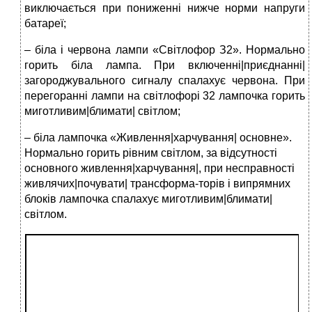
виключається при пониженні нижче норми напруги
батареї;
– біла і червона лампи «Світлофор З2». Нормально
горить біла лампа. При включенні|приєднанні|
загороджувального сигналу спалахує червона. При
перегоранні лампи на світлофорі 32 лампочка горить
миготливим|блимати| світлом;
– біла лампочка «Живлення|харчування| основне».
Нормально горить рівним світлом, за відсутності
основного живлення|харчування|, при несправності
живлячих|почувати| трансформа-торів і випрямних
блоків лампочка спалахує миготливим|блимати|
світлом.