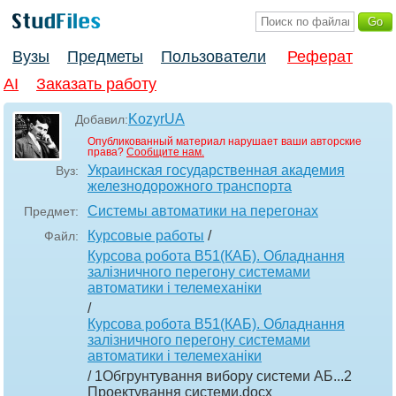
Вузы
Предметы
Пользователи
Реферат
AI
Заказать работу
KozyrUA
Добавил:
Опубликованный материал нарушает ваши авторские
права?
Сообщите нам.
Украинская государственная академия
Вуз:
железнодорожного транспорта
Системы автоматики на перегонах
Предмет:
Курсовые работы
/
Файл:
Курсова робота В51(КАБ). Обладнання
залізничного перегону системами
автоматики і телемеханіки
/
Курсова робота В51(КАБ). Обладнання
залізничного перегону системами
автоматики і телемеханіки
/ 1Обгрунтування вибору системи АБ...2
Проектування системи
.docx