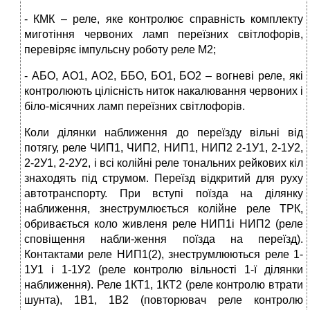
- КМК – реле, яке контролює справність комплекту
миготіння червоних ламп переїзних світлофорів,
перевіряє імпульсну роботу реле М2;
- АБО, АО1, АО2, ББО, БО1, БО2 – вогневі реле, які
контролюють цілісність ниток накалювання червоних і
біло-місячних ламп переїзних світлофорів.
Коли ділянки наближення до переїзду вільні від
потягу, реле ЧИП1, ЧИП2, НИП1, НИП2 2-1У1, 2-1У2,
2-2У1, 2-2У2, і всі колійні реле тональних рейкових кіл
знаходять під струмом. Переїзд відкритий для руху
автотранспорту. При вступі поїзда на ділянку
наближення, знеструмлюється колійне реле ТРК,
обривається коло живленя реле НИП1і НИП2 (реле
сповіщення набли-ження поїзда на переїзд).
Контактами реле НИП1(2), знеструмлюються реле 1-
1У1 і 1-1У2 (реле контролю вільності 1-ї ділянки
наближення). Реле 1КТ1, 1КТ2 (реле контролю втрати
шунта), 1В1, 1В2 (повторювач реле контролю