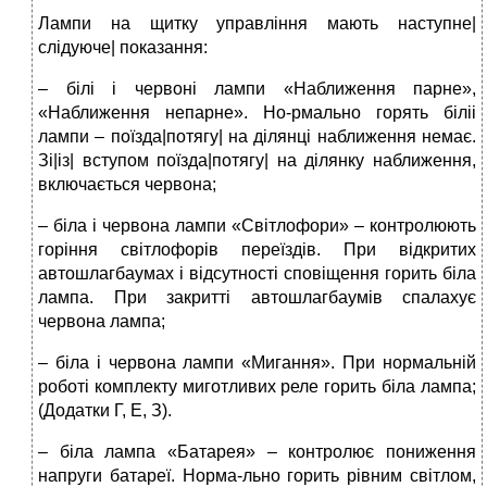
Лампи на щитку управління мають наступне|
слідуюче| показання:
– білі і червоні лампи «Наближення парне»,
«Наближення непарне». Но-рмально горять біліі
лампи – поїзда|потягу| на ділянці наближення немає.
Зі|із| вступом поїзда|потягу| на ділянку наближення,
включається червона;
– біла і червона лампи «Світлофори» – контролюють
горіння світлофорів переїздів. При відкритих
автошлагбаумах і відсутності сповіщення горить біла
лампа. При закритті автошлагбаумів спалахує
червона лампа;
– біла і червона лампи «Мигання». При нормальній
роботі комплекту миготливих реле горить біла лампа;
(Додатки Г, Е, З).
– біла лампа «Батарея» – контролює пониження
напруги батареї. Норма-льно горить рівним світлом,