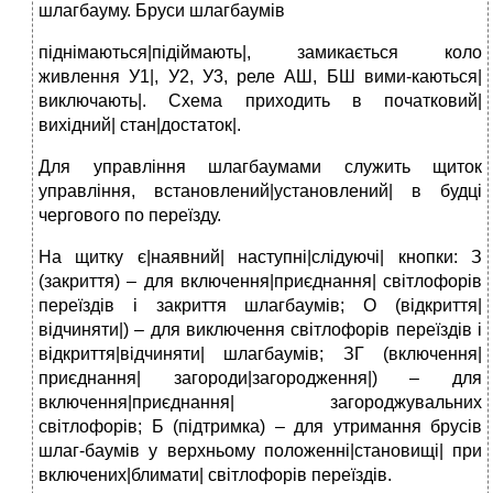
шлагбауму. Бруси шлагбаумів
піднімаються|підіймають|, замикається коло
живлення У1|, У2, У3, реле АШ, БШ вими-каються|
виключають|. Схема приходить в початковий|
вихідний| стан|достаток|.
Для управління шлагбаумами служить щиток
управління, встановлений|установлений| в будці
чергового по переїзду.
На щитку є|наявний| наступні|слідуючі| кнопки: З
(закриття) – для включення|приєднання| світлофорів
переїздів і закриття шлагбаумів; О (відкриття|
відчиняти|) – для виключення світлофорів переїздів і
відкриття|відчиняти| шлагбаумів; ЗГ (включення|
приєднання| загороди|загородження|) – для
включення|приєднання| загороджувальних
світлофорів; Б (підтримка) – для утримання брусів
шлаг-баумів у верхньому положенні|становищі| при
включених|блимати| світлофорів переїздів.