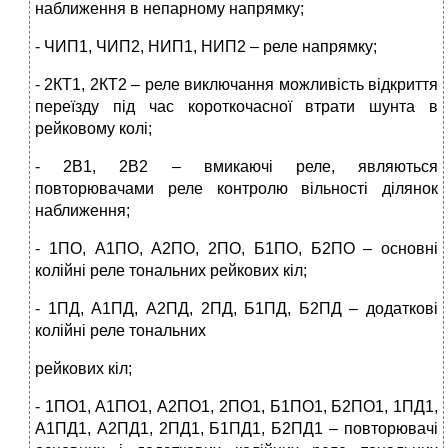
наближення в непарному напрямку;
- ЧИП1, ЧИП2, НИП1, НИП2 – реле напрямку;
- 2КТ1, 2КТ2 – реле виключання можливість відкриття
переїзду під час короткочасної втрати шунта в
рейковому колі;
- 2В1, 2В2 – вмикаючі реле, являються
повторювачами реле контролю вільності ділянок
наближення;
- 1ПО, А1ПО, А2ПО, 2ПО, Б1ПО, Б2ПО – основні
колійні реле тональних рейкових кіл;
- 1ПД, А1ПД, А2ПД, 2ПД, Б1ПД, Б2ПД – додаткові
колійні реле тональних
рейкових кіл;
- 1ПО1, А1ПО1, А2ПО1, 2ПО1, Б1ПО1, Б2ПО1, 1ПД1,
А1ПД1, А2ПД1, 2ПД1, Б1ПД1, Б2ПД1 – повторювачі