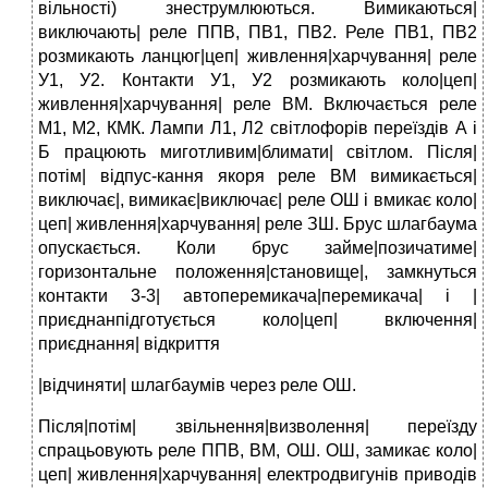
вільності) знеструмлюються. Вимикаються|
виключають| реле ППВ, ПВ1, ПВ2. Реле ПВ1, ПВ2
розмикають ланцюг|цеп| живлення|харчування| реле
У1, У2. Контакти У1, У2 розмикають коло|цеп|
живлення|харчування| реле ВМ. Включається реле
М1, М2, КМК. Лампи Л1, Л2 світлофорів переїздів А і
Б працюють миготливим|блимати| світлом. Після|
потім| відпус-кання якоря реле ВМ вимикається|
виключає|, вимикає|виключає| реле ОШ і вмикає коло|
цеп| живлення|харчування| реле ЗШ. Брус шлагбаума
опускається. Коли брус займе|позичатиме|
горизонтальне положення|становище|, замкнуться
контакти 3-3| автоперемикача|перемикача| і |
приєднанпідготується коло|цеп| включення|
приєднання| відкриття
|відчиняти| шлагбаумів через реле ОШ.
Після|потім| звільнення|визволення| переїзду
спрацьовують реле ППВ, ВМ, ОШ. ОШ, замикає коло|
цеп| живлення|харчування| електродвигунів приводів