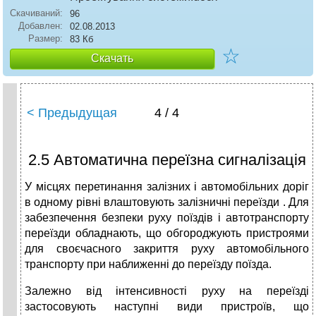
Скачиваний:
96
Добавлен:
02.08.2013
Размер:
83 Кб
☆
Скачать
< Предыдущая
4 / 4
2.5 Автоматична переїзна сигналізація
У місцях перетинання залізних і автомобільних доріг
в одному рівні влаштовують залізничні переїзди . Для
забезпечення безпеки руху поїздів і автотранспорту
переїзди обладнають, що обгороджують пристроями
для своєчасного закриття руху автомобільного
транспорту при наближенні до переїзду поїзда.
Залежно від інтенсивності руху на переїзді
застосовують наступні види пристроїв, що