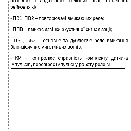
основних і додаткових колійних реле тональних
рейкових кіл;
- ПВ1, ПВ2 – повторювачі вмикаючих реле;
- ППВ – вмикає дзвінки акустичної сигналізації;
- ВБ1, ВБ2 – основне та дублююче реле вмикання
біло-місячних миготливих вогнів;
- КМ – контролює справність комплекту датчика
імпульсів, перевіряє імпульсну роботу реле М;
-