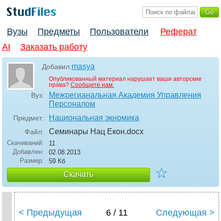
Вузы
Предметы
Пользователи
Реферат
AI
Заказать работу
masya
Добавил:
Опубликованный материал нарушает ваши авторские
права?
Сообщите нам.
Межрегианальная Академия Управления
Вуз:
Персоналом
Национальная экномика
Предмет:
Семинары Нац Екон
.docx
Файл:
Скачиваний:
11
Добавлен:
02.08.2013
Размер:
59 Кб
☆
Скачать
< Предыдущая
6 / 11
Следующая >