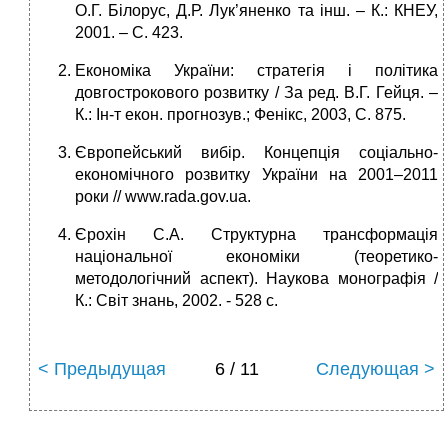
О.Г. Білорус, Д.Р. Лук’яненко та інш. – К.: КНЕУ,
2001. – С. 423.
Економіка України: стратегія і політика
довгострокового розвитку / За ред. В.Г. Гейця. –
К.: Ін-т екон. прогнозув.; Фенікс, 2003, С. 875.
Європейський вибір. Концепція соціально-
економічного розвитку України на 2001–2011
роки // www.rada.gov.ua.
Єрохін С.А. Структурна трансформація
національної економіки (теоретико-
методологічний аспект). Наукова монографія /
К.: Світ знань, 2002. - 528 с.
< Предыдущая
6 / 11
Следующая >