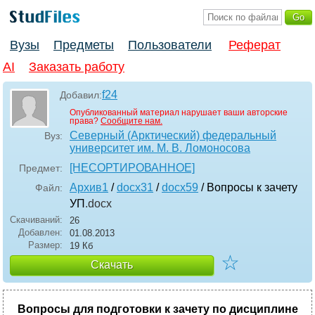
Вузы
Предметы
Пользователи
Реферат
AI
Заказать работу
f24
Добавил:
Опубликованный материал нарушает ваши авторские
права?
Сообщите нам.
Северный (Арктический) федеральный
Вуз:
университет им. М. В. Ломоносова
[НЕСОРТИРОВАННОЕ]
Предмет:
Архив1
/
docx31
/
docx59
/ Вопросы к зачету
Файл:
УП
.docx
Скачиваний:
26
Добавлен:
01.08.2013
Размер:
19 Кб
☆
Скачать
Вопросы для подготовки к зачету по дисциплине