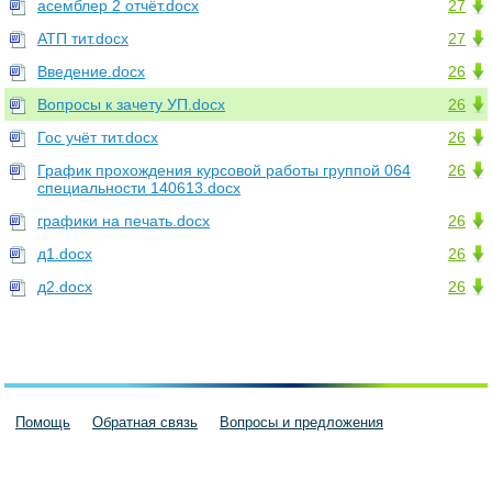
асемблер 2 отчёт.docx
27
АТП тит.docx
27
Введение.docx
26
Вопросы к зачету УП.docx
26
Гос учёт тит.docx
26
График прохождения курсовой работы группой 064
26
специальности 140613.docx
графики на печать.docx
26
д1.docx
26
д2.docx
26
Помощь
Обратная связь
Вопросы и предложения
Пользовательское соглашение
Политика конфиденциальности