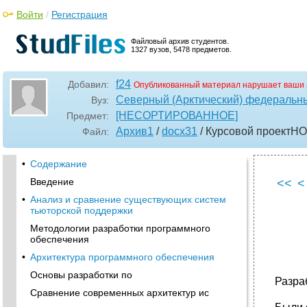
Войти
/
Регистрация
Файловый архив студентов.
1327 вузов, 5478 предметов.
f24
Добавил:
Опубликованный материал нарушает ваши 
Северный (Арктический) федеральны
Вуз:
[НЕСОРТИРОВАННОЕ]
Предмет:
Архив1
/
docx31
/ Курсовой проект
Файл:
•
Содержание
Введение
<<
<
•
Анализ и сравнение существующих систем
тьюторской поддержки
Методологии разработки программного
обеспечения
•
Архитектура программного обеспечения
Основы разработки по
Разра
Сравнение современных архитектур ис