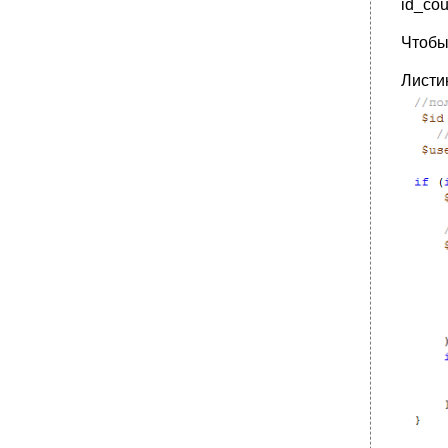
id_co
Чтобы
Листин