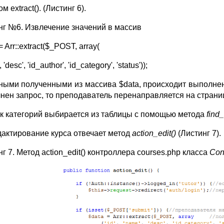
м extract(). (Листинг 6).
нг №6. Извлечение значений в массив
= Arr::extract($_POST, array(
 'desc', 'id_author', 'id_category', 'status'));
ными полученными из массива $data, происходит выполнен
нен запрос, то преподаватель перенаправляется на страниц
к категорий выбирается из таблицы с помощью метода
find_
дактирование курса отвечает метод
action_edit()
(Листинг 7).
г 7. Метод action_edit() контроллера courses.php класса
Con