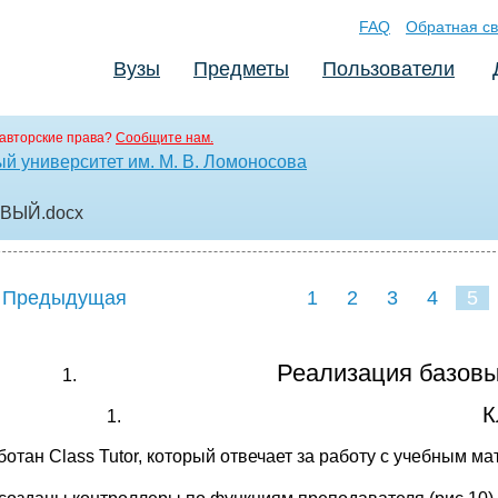
FAQ
Обратная св
Вузы
Предметы
Пользователи
авторские права?
Сообщите нам.
й университет им. М. В. Ломоносова
НОВЫЙ
.docx
 Предыдущая
1
2
3
4
5
Реализация базовы
К
ботан Class Tutor, который отвечает за работу с учебным м