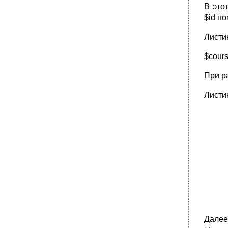
В это
$id но
Листи
$cours
При р
Листи
Далее