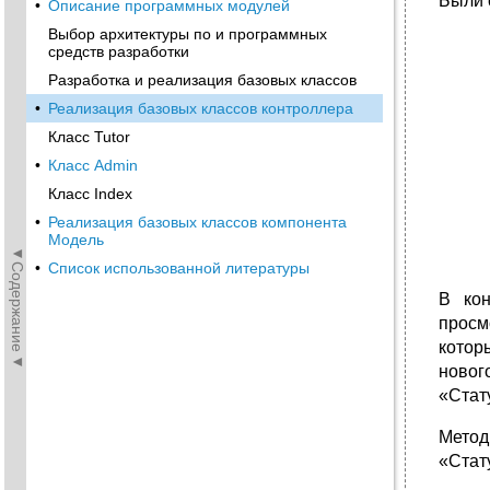
Были 
•
Описание программных модулей
Выбор архитектуры по и программных
средств разработки
Разработка и реализация базовых классов
•
Реализация базовых классов контроллера
Класс Tutor
•
Класс Admin
Класс Index
•
Реализация базовых классов компонента
Модель
◄Содержание◄
•
Список использованной литературы
В кон
просм
котор
новог
«Стат
Мето
«Стат