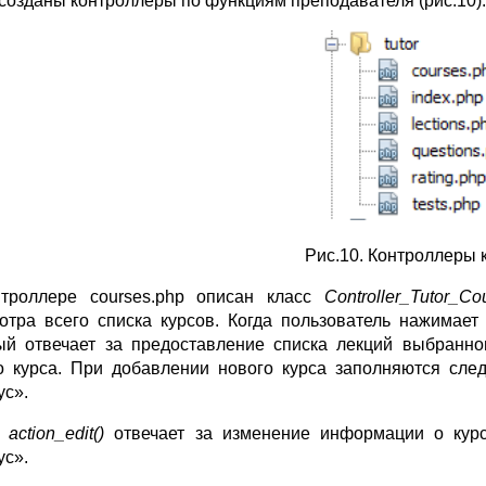
созданы контроллеры по функциям преподавателя (рис.10).
Рис.10. Контроллеры к
троллере courses.php описан класс
Controller
_
Tutor
_
Co
отра всего списка курсов. Когда пользователь нажимает
ый отвечает за предоставление списка лекций выбранно
о курса. При добавлении нового курса заполняются сле
ус».
д
action_edit()
отвечает за изменение информации о курсе
ус».