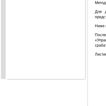
Мето
Для д
предс
Ниже 
После
«Упра
срабат
Листи