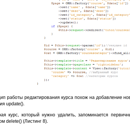
ип работы редактирования курса похож на добавление нов
я update().
ая курс, который нужно удалить, запоминается первичн
м delete() (Листинг 8).