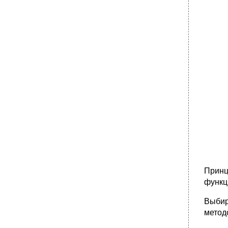
Принц
функци
Выбир
методо