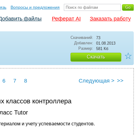
язь
Вопросы и предложения
Добавить файлы
Реферат AI
Заказать работу
Скачиваний:
73
Добавлен:
01.08.2013
Размер:
581 Кб
☆
Скачать
6
7
8
Следующая >
>>
х классов контроллера
ласс Tutor
атериалом и учету успеваемости студентов.