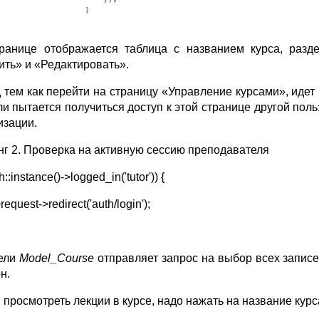
ранице отображается таблица с названием курса, разде
ить» и «Редактировать».
 тем как перейти на страницу «Управление курсами», идет
сли пытается получиться доступ к этой странице другой пол
изации.
нг 2. Проверка на активную сессию преподавателя
th::instance()->logged_in('tutor')) {
request->redirect('auth/login');
ели
Model
_
Course
отправляет запрос на выбор всех запис
н.
 просмотреть лекции в курсе, надо нажать на название курс