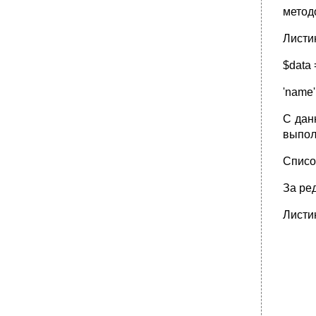
методо
Листи
$data 
'name',
С дан
выпол
Списо
За ре
Листин