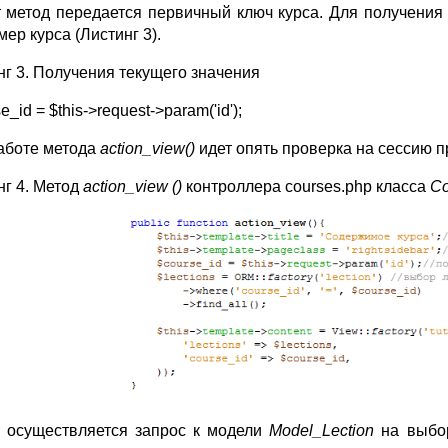
т метод передается первичный ключ курса. Для получения т
мер курса (Листинг 3).
нг 3. Получения текущего значения
e_id = $this->request->param('id');
аботе метода
action_view()
идет опять проверка на сессию п
нг 4. Метод
action_view ()
контроллера courses.php класса
Co
 осуществляется запрос к модели
Model_
L
ection
на выбор