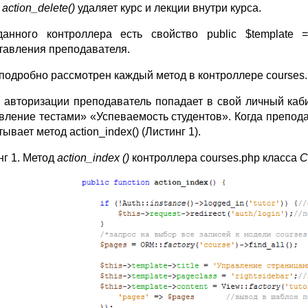
д
action_delete()
удаляет курс и лекции внутри курса.
анного контроллера есть свойство public $template =
тавления преподавателя.
подробно рассмотрен каждый метод в контроллере courses
 авторизации преподаватель попадает в свой личный каби
вление тестами» «Успеваемость студентов». Когда препод
ывает метод action_index() (Листинг 1).
нг 1. Метод
action_index ()
контроллера courses.php класса
C