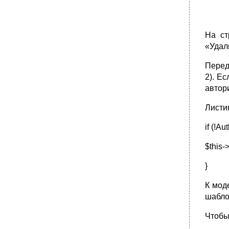
На ст
«Удал
Перед
2). Е
автор
Листи
if (!Au
$this->
}
К мод
шабло
Чтобы