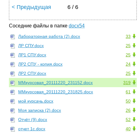
< Предыдущая
6 / 6
Соседние файлы в папке
docx54
Лабораторная работа (2).docx
33
ЛР СПУ.docx
25
ЛР1 СПУ.docx
25
ЛР2 СПУ - копия.docx
24
ЛР2 СПУ.docx
25
ММкурсовая_20111220_231152.docx
319
ММкурсовая_20111220_231825.docx
61
мой курсачь.docx
50
Моя записка (2).docx
26
Отчёт (9).docx
52
отчет 1с.docx
40