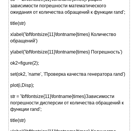
зависимости погрешности математического
ожидания от количества обращений к функции rand';
title(str)
xlabel('\bf\fontsize{11}\fontname{times} Количество
обращений')
ylabel('\bf\fontsize{11}\fontname{times} Погрешность')
ok2=figure(2);
set(ok2, 'name', 'Проверка качества генератора rand')
plot(i,Disp);
str = '\bf\fontsize{11}\fontname{times}Зависимости
погрешности дисперсии от количества обращений к
функции rand';
title(str)