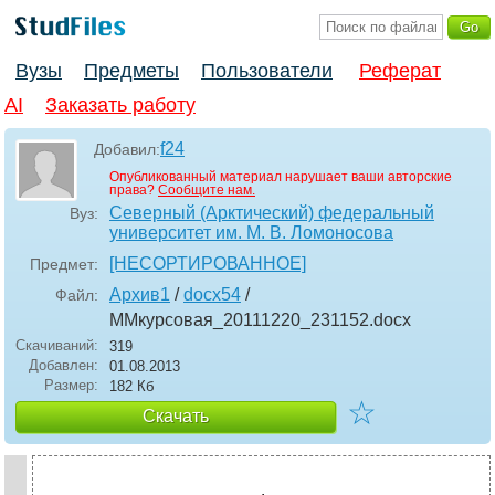
Вузы
Предметы
Пользователи
Реферат
AI
Заказать работу
f24
Добавил:
Опубликованный материал нарушает ваши авторские
права?
Сообщите нам.
Северный (Арктический) федеральный
Вуз:
университет им. М. В. Ломоносова
[НЕСОРТИРОВАННОЕ]
Предмет:
Архив1
/
docx54
/
Файл:
ММкурсовая_20111220_231152
.docx
Скачиваний:
319
Добавлен:
01.08.2013
Размер:
182 Кб
☆
Скачать