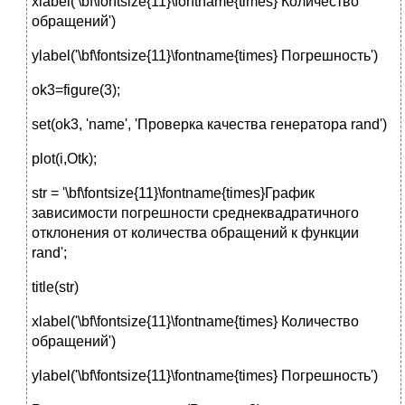
xlabel('\bf\fontsize{11}\fontname{times} Количество
обращений')
ylabel('\bf\fontsize{11}\fontname{times} Погрешность')
ok3=figure(3);
set(ok3, 'name', 'Проверка качества генератора rand')
plot(i,Otk);
str = '\bf\fontsize{11}\fontname{times}График
зависимости погрешности среднеквадратичного
отклонения от количества обращений к функции
rand';
title(str)
xlabel('\bf\fontsize{11}\fontname{times} Количество
обращений')
ylabel('\bf\fontsize{11}\fontname{times} Погрешность')