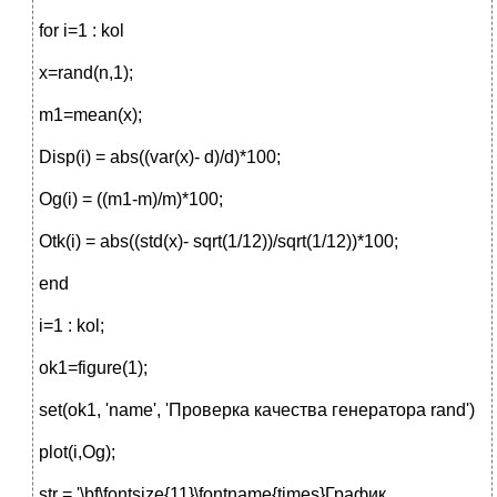
for i=1 : kol
x=rand(n,1);
m1=mean(x);
Disp(i) = abs((var(x)- d)/d)*100;
Og(i) = ((m1-m)/m)*100;
Otk(i) = abs((std(x)- sqrt(1/12))/sqrt(1/12))*100;
end
i=1 : kol;
ok1=figure(1);
set(ok1, 'name', 'Проверка качества генератора rand')
plot(i,Og);
str = '\bf\fontsize{11}\fontname{times}График