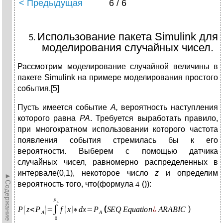
< Предыдущая
6 / 6
Использование пакета Simulink для
моделирования случайных чисел.
Рассмотрим моделирование случайной величины в
пакете Simulink на примере моделирования простого
события.[5]
Пусть имеется событие
А
,
вероятность наступления
которого равна
РА
. Требуется выработать правило,
при многократном использовании которого частота
появления события стремилась бы к его
вероятности. Выберем с помощью датчика
случайных чисел, равномерно распределенных в
интервале(0,1), некоторое число
z
и определим
►Содержание►
вероятность того, что(формула
()):
(
)