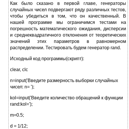
Как было сказано в первой главе, генераторы
случайных чисел подвергают ряду различных тестов,
чтобы убедиться в том, что он качественный. В
нашей программе мы ограничимся тестами на
погрешность математического ожидания, дисперсии
и среднеквадратичного отклонения от теоретических
значений этих параметров в равномерном
распределении. Тестировать будем генератор rand.
Исходный код программы(скрипт):
clear, clc
n=input('Введите размерность выборки случайных
чисел: n= ');
kol=input('Введите количество обращений к функции
rand:kol=');
m=0.5;
d = 1/12;