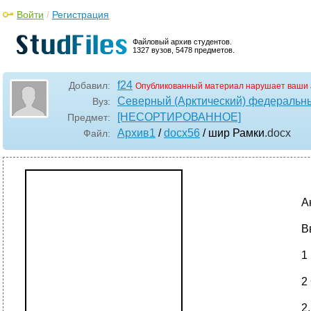
Войти
/
Регистрация
Файловый архив студентов.
1327 вузов, 5478 предметов.
f24
Добавил:
Опубликованный материал нарушает ваши 
Северный (Арктический) федеральны
Вуз:
[НЕСОРТИРОВАННОЕ]
Предмет:
Архив1
/
docx56
/ шир Рамки
.docx
Файл:
А
В
1
2
2