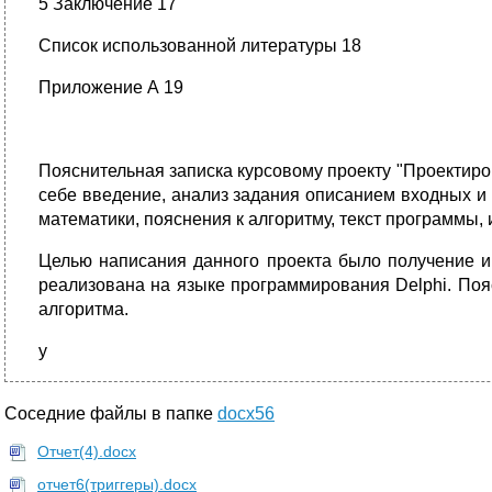
5 Заключение 17
Список использованной литературы 18
Приложение А 19
Пояснительная записка курсовому проекту "Проектир
себе введение, анализ задания описанием входных и
математики, пояснения к алгоритму, текст программы, 
Целью написания данного проекта было получение и
реализована на языке программирования Delphi. Поя
алгоритма.
у
Соседние файлы в папке
docx56
Отчет(4).docx
отчет6(триггеры).docx