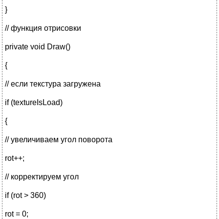
}
// функция отрисовки
private void Draw()
{
// если текстура загружена
if (textureIsLoad)
{
// увеличиваем угол поворота
rot++;
// корректируем угол
if (rot > 360)
rot = 0;