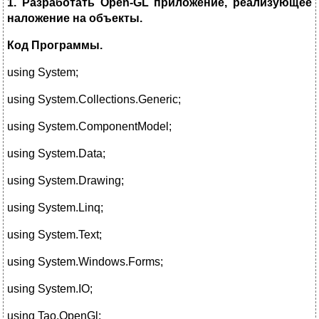
1. Разработать
Open
-
GL
приложение, реализующее
наложение на объекты.
Код
Программы
.
using System;
using System.Collections.Generic;
using System.ComponentModel;
using System.Data;
using System.Drawing;
using System.Linq;
using System.Text;
using System.Windows.Forms;
using System.IO;
using Tao.OpenGl;