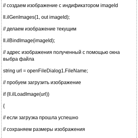
// создаем изображение с индификатором imageId
Il.ilGenImages(1, out imageId);
// делаем изображение текущим
Il.ilBindImage(imageId);
// адрес изображения полученный с помощью окна
выбра файла
string url = openFileDialog1.FileName;
// пробуем загрузить изображение
if (Il.ilLoadImage(url))
{
// если загрузка прошла успешно
// сохраняем размеры изображения