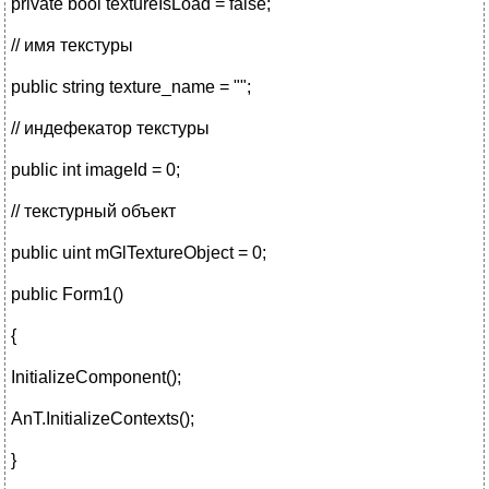
private bool textureIsLoad = false;
// имя текстуры
public string texture_name = "";
// индефекатор текстуры
public int imageId = 0;
// текстурный объект
public uint mGlTextureObject = 0;
public Form1()
{
InitializeComponent();
AnT.InitializeContexts();
}