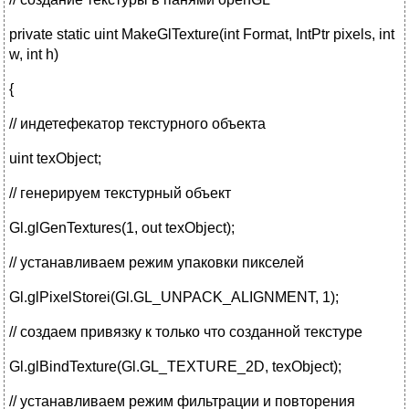
private static uint MakeGlTexture(int Format, IntPtr pixels, int
w, int h)
{
// индетефекатор текстурного объекта
uint texObject;
// генерируем текстурный объект
Gl.glGenTextures(1, out texObject);
// устанавливаем режим упаковки пикселей
Gl.glPixelStorei(Gl.GL_UNPACK_ALIGNMENT, 1);
// создаем привязку к только что созданной текстуре
Gl.glBindTexture(Gl.GL_TEXTURE_2D, texObject);
// устанавливаем режим фильтрации и повторения