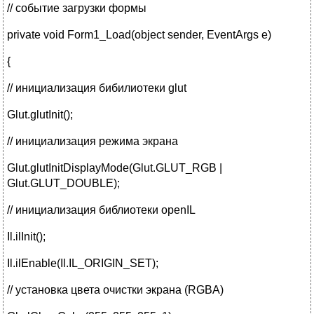
// событие загрузки формы
private void Form1_Load(object sender, EventArgs e)
{
// инициализация бибилиотеки glut
Glut.glutInit();
// инициализация режима экрана
Glut.glutInitDisplayMode(Glut.GLUT_RGB |
Glut.GLUT_DOUBLE);
// инициализация библиотеки openIL
Il.ilInit();
Il.ilEnable(Il.IL_ORIGIN_SET);
// установка цвета очистки экрана (RGBA)