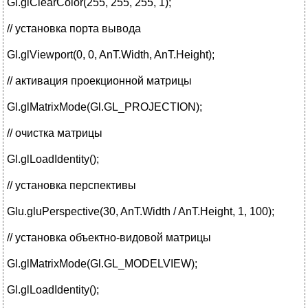
Gl.glClearColor(255, 255, 255, 1);
// установка порта вывода
Gl.glViewport(0, 0, AnT.Width, AnT.Height);
// активация проекционной матрицы
Gl.glMatrixMode(Gl.GL_PROJECTION);
// очистка матрицы
Gl.glLoadIdentity();
// установка перспективы
Glu.gluPerspective(30, AnT.Width / AnT.Height, 1, 100);
// установка объектно-видовой матрицы
Gl.glMatrixMode(Gl.GL_MODELVIEW);
Gl.glLoadIdentity();