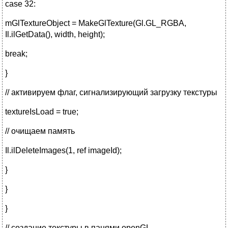
case 32:
mGlTextureObject = MakeGlTexture(Gl.GL_RGBA,
Il.ilGetData(), width, height);
break;
}
// активируем флаг, сигнализирующий загрузку текстуры
textureIsLoad = true;
// очищаем память
Il.ilDeleteImages(1, ref imageId);
}
}
}
// создание текстуры в панями openGL