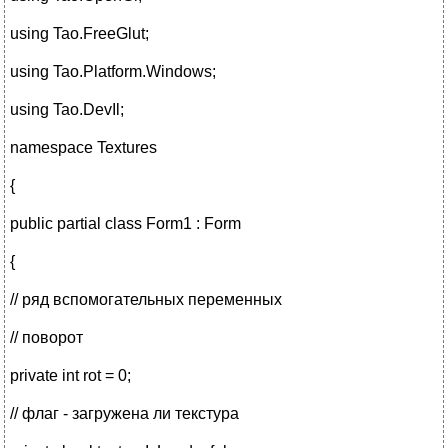
using Tao.FreeGlut;
using Tao.Platform.Windows;
using Tao.DevIl;
namespace Textures
{
public partial class Form1 : Form
{
// ряд вспомогательных переменных
// поворот
private int rot = 0;
// флаг - загружена ли текстура