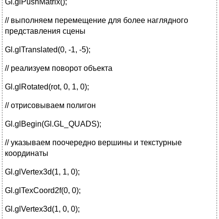
Gl.glPushMatrix();
// выполняем перемещение для более наглядного
представления сцены
Gl.glTranslated(0, -1, -5);
// реализуем поворот объекта
Gl.glRotated(rot, 0, 1, 0);
// отрисовываем полигон
Gl.glBegin(Gl.GL_QUADS);
// указываем поочередно вершины и текстурные
координаты
Gl.glVertex3d(1, 1, 0);
Gl.glTexCoord2f(0, 0);
Gl.glVertex3d(1, 0, 0);