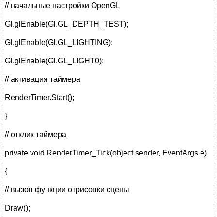
// начальные настройки OpenGL
Gl.glEnable(Gl.GL_DEPTH_TEST);
Gl.glEnable(Gl.GL_LIGHTING);
Gl.glEnable(Gl.GL_LIGHT0);
// активация таймера
RenderTimer.Start();
}
// отклик таймера
private void RenderTimer_Tick(object sender, EventArgs e)
{
// вызов функции отрисовки сцены
Draw();