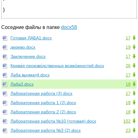
}
Соседние файлы в папке
docx58
Готовая ЛАБА1.docx
17
дерево.docx
19
Заключение.docx
17
Крива́я произво́дственных возмо́жностей.docx
26
Лаба вычмат4.docx
17
Лаба3.docx
18
Лабораторная работа (3).docx
17
Лабораторная работа 1 (2).docx
18
Лабораторная работа 2 (2).docx
18
Лабораторная работа №10 (готовая).docx
102
Лабораторная работа №3 (2).docx
23