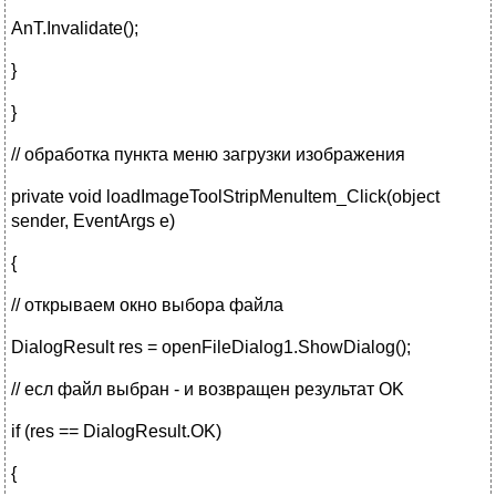
AnT.Invalidate();
}
}
// обработка пункта меню загрузки изображения
private void loadImageToolStripMenuItem_Click(object
sender, EventArgs e)
{
// открываем окно выбора файла
DialogResult res = openFileDialog1.ShowDialog();
// есл файл выбран - и возвращен результат OK
if (res == DialogResult.OK)
{