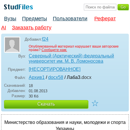
Вузы
Предметы
Пользователи
Реферат
AI
Заказать работу
f24
Добавил:
Опубликованный материал нарушает ваши авторские
права?
Сообщите нам.
Северный (Арктический) федеральный
Вуз:
университет им. М. В. Ломоносова
[НЕСОРТИРОВАННОЕ]
Предмет:
Архив1
/
docx58
/ Лаба3
.docx
Файл:
Скачиваний:
18
Добавлен:
01.08.2013
Размер:
30 Кб
☆
Скачать
Министерство образования и науки, молодежи и спорта
Украины