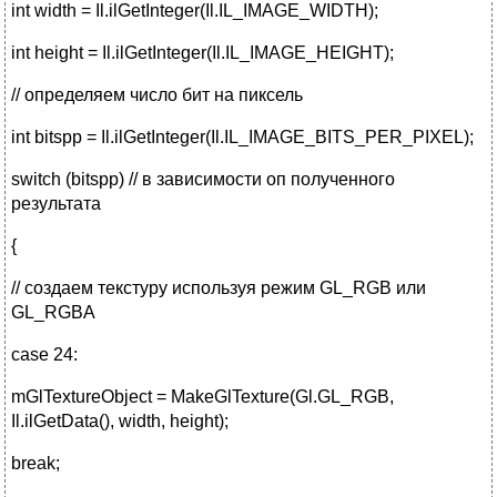
int width = Il.ilGetInteger(Il.IL_IMAGE_WIDTH);
int height = Il.ilGetInteger(Il.IL_IMAGE_HEIGHT);
// определяем число бит на пиксель
int bitspp = Il.ilGetInteger(Il.IL_IMAGE_BITS_PER_PIXEL);
switch (bitspp) // в зависимости оп полученного
результата
{
// создаем текстуру используя режим GL_RGB или
GL_RGBA
case 24:
mGlTextureObject = MakeGlTexture(Gl.GL_RGB,
Il.ilGetData(), width, height);
break;