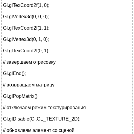
Gl.glTexCoord2f(1, 0);
Gl.glVertex3d(0, 0, 0);
Gl.glTexCoord2f(1, 1);
Gl.glVertex3d(0, 1, 0);
Gl.glTexCoord2f(0, 1);
// завершаем отрисовку
Gl.glEnd();
// возвращаем матрицу
Gl.glPopMatrix();
// отключаем режим текстурирования
Gl.glDisable(Gl.GL_TEXTURE_2D);
// обновлеям элемент со сценой