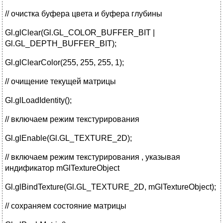
// очистка буфера цвета и буфера глубины
Gl.glClear(Gl.GL_COLOR_BUFFER_BIT |
Gl.GL_DEPTH_BUFFER_BIT);
Gl.glClearColor(255, 255, 255, 1);
// очищение текущей матрицы
Gl.glLoadIdentity();
// включаем режим текстурирования
Gl.glEnable(Gl.GL_TEXTURE_2D);
// включаем режим текстурирования , указывая
индификатор mGlTextureObject
Gl.glBindTexture(Gl.GL_TEXTURE_2D, mGlTextureObject);
// сохраняем состояние матрицы