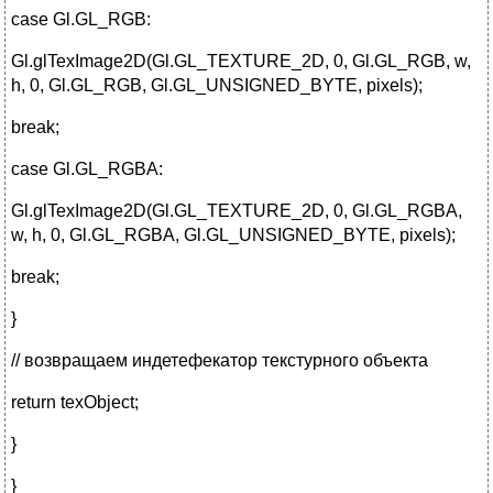
case Gl.GL_RGB:
Gl.glTexImage2D(Gl.GL_TEXTURE_2D, 0, Gl.GL_RGB, w,
h, 0, Gl.GL_RGB, Gl.GL_UNSIGNED_BYTE, pixels);
break;
case Gl.GL_RGBA:
Gl.glTexImage2D(Gl.GL_TEXTURE_2D, 0, Gl.GL_RGBA,
w, h, 0, Gl.GL_RGBA, Gl.GL_UNSIGNED_BYTE, pixels);
break;
}
// возвращаем индетефекатор текстурного объекта
return texObject;
}
}