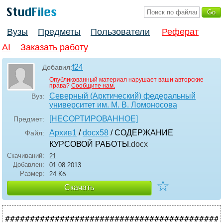
Вузы
Предметы
Пользователи
Реферат
AI
Заказать работу
f24
Добавил:
Опубликованный материал нарушает ваши авторские
права?
Сообщите нам.
Северный (Арктический) федеральный
Вуз:
университет им. М. В. Ломоносова
[НЕСОРТИРОВАННОЕ]
Предмет:
Архив1
/
docx58
/ СОДЕРЖАНИЕ
Файл:
КУРСОВОЙ РАБОТЫ
.docx
Скачиваний:
21
Добавлен:
01.08.2013
Размер:
24 Кб
☆
Скачать
###########################################