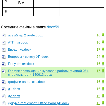
4
В.А.
5
Соседние файлы в папке
docx59
асемблер 2 отчёт.docx
16
АТП тит.docx
16
Введение.docx
17
Вопросы к зачету УП.docx
24
Гос учёт тит.docx
16
График прохождения курсовой работы группой 064
17
специальности 140613.docx
графики на печать.docx
16
д1.docx
16
д2.docx
16
Документ Microsoft Office Word (4).docx
16