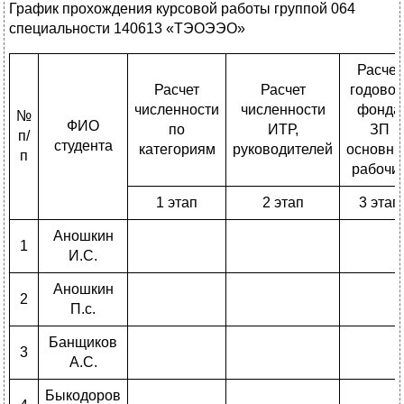
График прохождения курсовой работы группой 064
специальности 140613 «ТЭОЭЭО»
Расчет
Расчет
Расчет
годовог
численности
численности
фонда
№
ФИО
по
ИТР,
ЗП
п/
студента
категориям
руководителей
основны
п
рабочи
1 этап
2 этап
3 этап
Аношкин
1
И.С.
Аношкин
2
П.с.
Банщиков
3
А.С.
Быкодоров