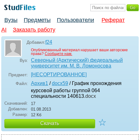
Вузы
Предметы
Пользователи
Реферат
AI
Заказать работу
f24
Добавил:
Опубликованный материал нарушает ваши авторские
права?
Сообщите нам.
Северный (Арктический) федеральный
Вуз:
университет им. М. В. Ломоносова
[НЕСОРТИРОВАННОЕ]
Предмет:
Архив1
/
docx59
/ График прохождения
Файл:
курсовой работы группой 064
специальности 140613
.docx
Скачиваний:
17
Добавлен:
01.08.2013
Размер:
12 Кб
☆
Скачать