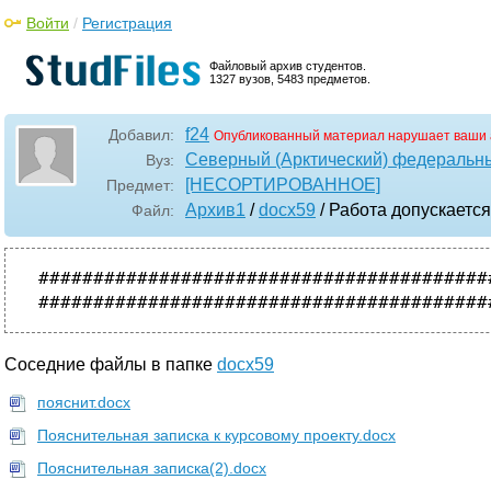
Войти
/
Регистрация
Файловый архив студентов.
1327 вузов, 5483 предметов.
f24
Добавил:
Опубликованный материал нарушает ваши 
Северный (Арктический) федеральны
Вуз:
[НЕСОРТИРОВАННОЕ]
Предмет:
Архив1
/
docx59
/ Работа допускается
Файл:
#########################################
Соседние файлы в папке
docx59
пояснит.docx
Пояснительная записка к курсовому проекту.docx
Пояснительная записка(2).docx