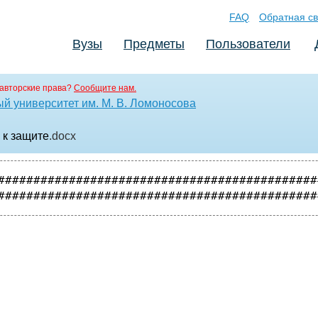
FAQ
Обратная св
Вузы
Предметы
Пользователи
авторские права?
Сообщите нам.
й университет им. М. В. Ломоносова
 к защите
.docx
#############################################