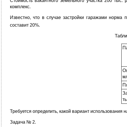
Стоимость вакантного земельного участка 200 тыс. 
комплекс.
Известно, что в случае застройки гаражами норма
составит 20%.
Табли
П
О
мл
Пл
За
ты
Требуется определить, какой вариант использования 
Задача № 2.