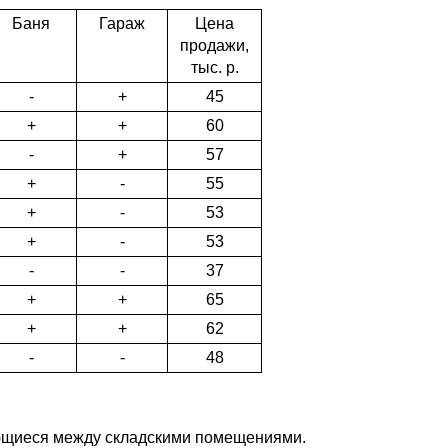
Баня
Гараж
Цена
продажи,
тыс. р.
-
+
45
+
+
60
-
+
57
+
-
55
+
-
53
+
-
53
-
-
37
+
+
65
+
+
62
-
-
48
еющиеся между складски­ми помещениями.