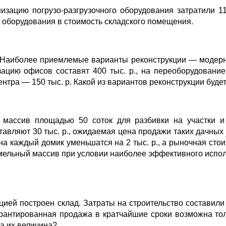
изацию погрузо-разгрузочного оборудования затратили 11
и оборудования в стоимость складского помещения.
я. Наиболее приемлемые варианты реконструкции — модер
ацию офисов составят 400 тыс. р., на переоборудовани
 центра — 150 тыс. р. Какой из вариантов реконструкции бу
 массив площадью 50 соток для разбивки на участки и
ставляют 30 тыс. р., ожидаемая цена продажи таких дачных 
на каждый домик уменьшатся на 2 тыс. р., а рыночная сто
земель­ный массив при условии наиболее эффективного исп
цией построен склад. Затраты на строительство составили 
гарантированная продажа в кратчайшие сроки возможна то
а их величина?