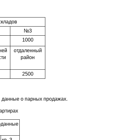
складов
№3
1000
ней
отдаленный
сти
район
2500
 данные о парных про­дажах.
вартирах
оданные
кв. 3