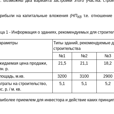
р. Возможны два варианта застройки этого участка: стр
 прибыли на капитальные вложения
(НП
т.е. отношени
КВ
ца 1 - Информация о зданиях, рекомендуемых для строите
араметры
Типы зданий, рекомендуемые д
строительства
№1
№2
№3
жидаемая цена продажи,
21,5
21,1
18,2
н. р.
ощадь, м.кв.
3200
3100
2900
траты на строительство,
5,1
5,1
5,2
с. р. / м. кв.
наиболее приемлем для инвестора и действие каких принци