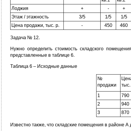
Лоджия
+
-
+
Этаж / этажность
3/5
1/5
1/5
Цена продажи, тыс. р.
-
450
460
Задача № 12.
Нужно определить стоимость складского помещения
представленные в таблице 6.
Таблица 6 – Исходные данные
№
Цен
продажи
тыс.
1
790
2
940
3
870
Известно также, что складские помещения в районе А д