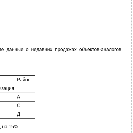
ие данные о недавних продажах объектов-аналогов,
Район
изация
А
С
Д
, на 15%.