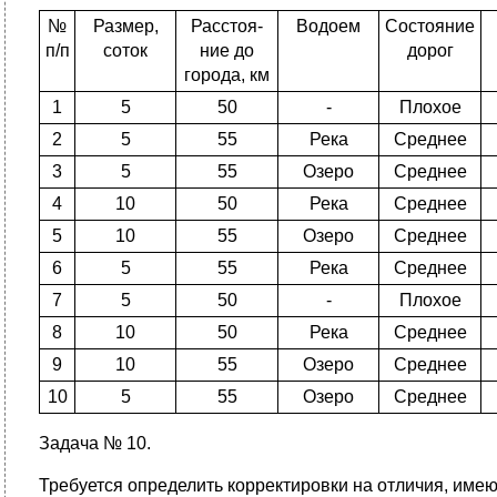
№
Размер,
Расстоя­
Водоем
Состояние
п/п
соток
ние до
дорог
города, км
1
5
50
-
Плохое
2
5
55
Река
Среднее
3
5
55
Озеро
Среднее
4
10
50
Река
Среднее
5
10
55
Озеро
Среднее
6
5
55
Река
Среднее
7
5
50
-
Плохое
8
10
50
Река
Среднее
9
10
55
Озеро
Среднее
10
5
55
Озеро
Среднее
Задача № 10.
Требуется определить корректи­ровки на отличия, им