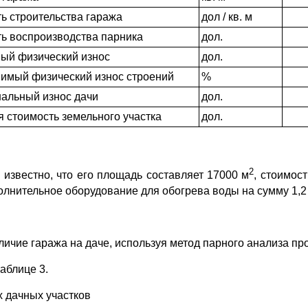
ь строительства гаража
дол / кв. м
ь воспроизводства парника
дол.
ый физический износ
дол.
имый физический износ строений
%
альный износ дачи
дол.
 стоимость земельного участка
дол.
2
 известно, что его площадь составляет 17000 м
, стоимос
полнительное оборудование для обогрева воды на сумму 1,2 
ичие гаража на даче, используя метод парного анализа пр
аблице 3.
 дачных участков