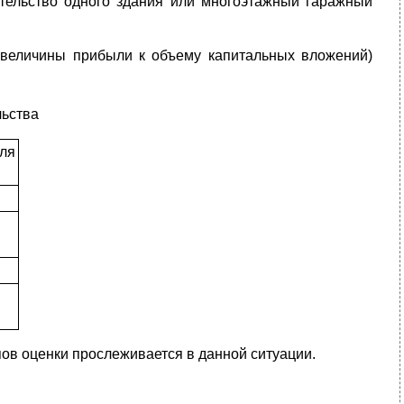
оительство одного здания или многоэтажный гаражный
е величины прибыли к объему капитальных вложений)
льства
ля
пов оценки прослеживается в данной ситуации.