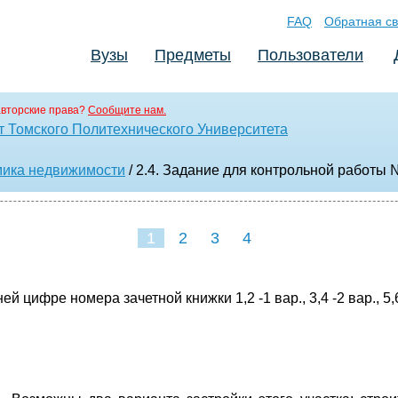
FAQ
Обратная св
Вузы
Предметы
Пользователи
вторские права?
Сообщите нам.
т Томского Политехнического Университета
ика недвижимости
/ 2.4. Задание для контрольной работы 
1
2
3
4
фре номера зачетной книжки 1,2 -1 вар., 3,4 -2 вар., 5,6 -3 