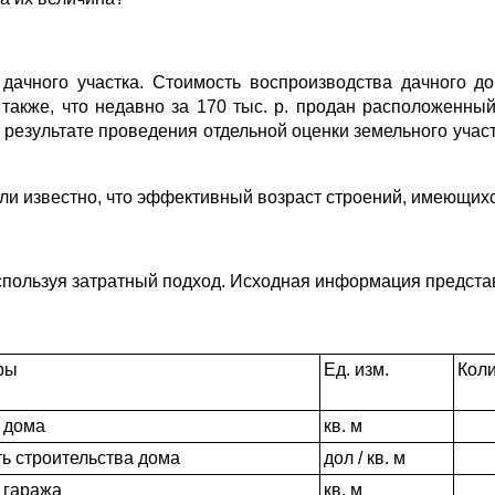
ачного участка. Стоимость воспроизводства дачного до
о также, что недавно за 170 тыс. р. продан расположенны
В результате проведения отдельной оценки земельного участ
ли известно, что эффективный возраст строений, имеющихс
пользуя затратный подход. Исходная информация представ
ры
Ед. изм.
Кол
 дома
кв. м
ь строительства дома
дол / кв. м
 гаража
кв. м