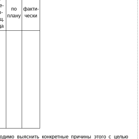
е-
по
факти­
-
плану
чески
щ.
да
о­димо выяснить конкретные причины этого с целью