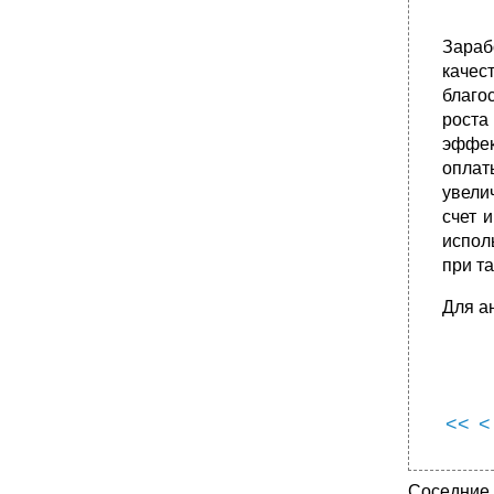
факторов на изменение затрат по статье
“Основная заработная плата
Зараб
производственных рабочих” в
себестоимости единицы продукции
качес
5.6. Анализ расходов на обслуживание
благо
производства и управление
роста
•
Анализ динамики расходов на
эффек
обслуживание производства и управление
оплат
Анализ сметы расходов на содержание и
увели
эксплуатацию машин и оборудования, тыс.
счет 
Р.
испол
•
5.7. Анализ затрат на 1 рубль продукции
при т
Расчет влияния факторов на изменение
суммы затрат на 1 рубль объема продукции
Для а
•
Лекция 6. Анализ финансовых результатов
деятельности предприятия
6.1. Значение, задачи и источники анализа
финансовых результатов деятельности
предприятия
<<
<
6.2. Анализ состава и динамики балансовой
прибыли
•
Состав и динамика структуры балансовой
Соседние