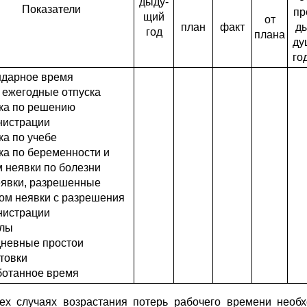
дыду-
Показатели
пр
щий
от
план
факт
ды
год
плана
ду
го
ндарное время
ч.: ежегодные отпуска
ка по решению
нистрации
ка по учебе
ка по беременности и
 неявки по болезни
еявки, разрешенные
ом неявки с разрешения
нистрации
улы
дневные простои
товки
ботанное время
ех случаях возрастания потерь рабочего времени необх