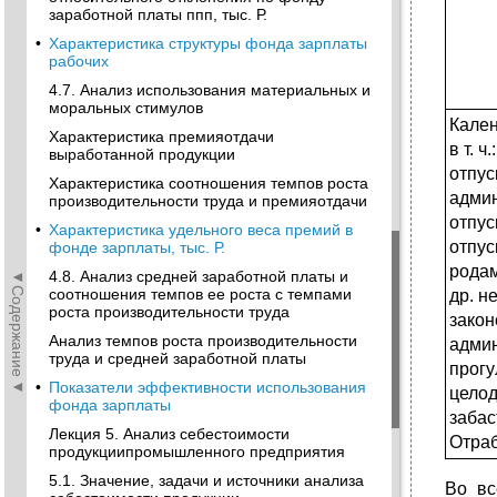
заработной платы ппп, тыс. Р.
•
Характеристика структуры фонда зарплаты
рабочих
4.7. Анализ использования материальных и
моральных стимулов
Кале
Характеристика премияотдачи
в т. 
выработанной продукции
отпус
Характеристика соотношения темпов роста
адми
производительности труда и премияотдачи
отпус
•
Характеристика удельного веса премий в
отпус
фонде зарплаты, тыс. Р.
родам
◄Содержание◄
4.8. Анализ средней заработной платы и
соотношения темпов ее роста с темпами
др. н
роста производительности труда
закон
Анализ темпов роста производительности
адми
труда и средней заработной платы
прог
•
Показатели эффективности использования
цело
фонда зарплаты
забас
Лекция 5. Анализ себестоимости
Отра
продукциипромышленного предприятия
5.1. Значение, задачи и источники анализа
Во вс