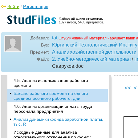
•
4.2. Анализ обеспеченности предприятия
Войти
/
Регистрация
трудовыми ресурсами
Обеспеченность предприятия кадрами и
Файловый архив студентов.
структура персонала предприятия
1327 вузов, 5483 предметов.
•
4.3. Анализ показателей движения и
постоянства кадров
tat
Добавил:
Опубликованный материал нарушает ваши а
Динамика показателей движения рабочих
Юргинский Технологический Институ
Вуз:
кадров
Анализ хозяйственной деятельности
Предмет:
4.4. Изучение и оценка уровня
2. Учебно-методический материал
/
f
Файл:
производительности труда на предприятии
Савруков
.doc
•
Показатели производительности труда на
предприятии
4.5. Анализ использования рабочего
времени
<<
<
•
Баланс рабочего времени на одного
среднесписочного рабочего, дни
4.6. Анализ организации оплаты труда
персонала предприятия
•
Анализ динамики фонда заработной платы,
тыс. Р.
Исходные данные для анализа
относительного отклонения по фонду