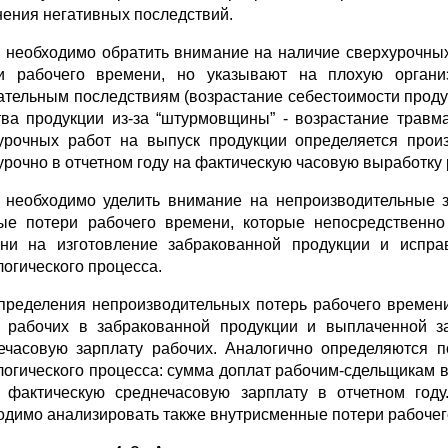
нения не­гативных последствий.
 необходимо обратить внимание на наличие сверхурочных
и рабо­чего времени, но указывают на плохую органи
ательным последствиям (возрастание себестоимости продук
тва продукции из-за “штурмовщины” - возрастание травмати
урочных работ на выпуск продукции определяется произ
урочно в отчетном году на фактическую часовую выработку 
 необходимо уделить внимание на непроизводительные 
ые потери рабочего времени, которые непосредственно
ни на изготовление забракованной продукции и испра
логического процесса.
пределения непроизводительных потерь рабочего времени
 рабочих в забракованной продукции и выплаченной з
ечасовую зарплату рабочих. Аналогично определяются п
логического процесса: сумма доплат рабочим-сдельщикам 
 фактическую среднечасовую зарплату в отчетном год
одимо анализировать также внутрисменные потери рабоче