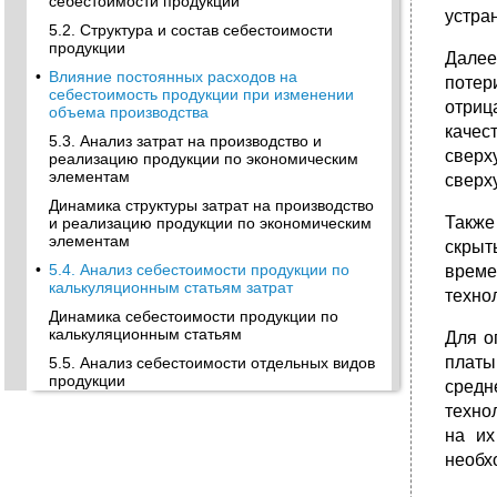
себестоимости продукции
устра
5.2. Структура и состав себестоимости
продукции
Далее
•
Влияние постоянных расходов на
потер
себестоимость продукции при изменении
отриц
объема производства
качес
5.3. Анализ затрат на производство и
сверх
реализацию продукции по экономическим
элементам
сверх
Динамика структуры затрат на производство
Также
и реализацию продукции по экономическим
элементам
скрыт
•
5.4. Анализ себестоимости продукции по
време
калькуляционным статьям затрат
техно
Динамика себестоимости продукции по
калькуляционным статьям
Для о
платы
5.5. Анализ себестоимости отдельных видов
продукции
средн
•
Определение взаимодействующих
техно
факторов на изменение затрат по статье
на их
“Сырье и материалы” в себестоимости
необх
единицы продукции
Определение взаимодействующих