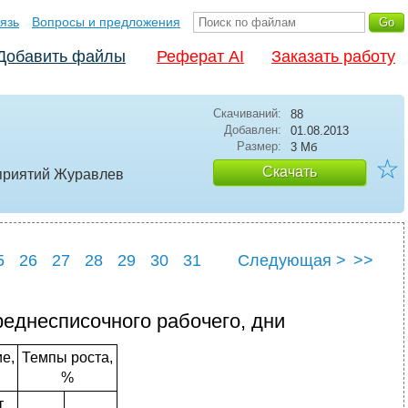
язь
Вопросы и предложения
Добавить файлы
Реферат AI
Заказать работу
Скачиваний:
88
Добавлен:
01.08.2013
Размер:
3 Мб
☆
Скачать
дприятий Журавлев
5
26
27
28
29
30
31
Следующая >
>>
5
36
реднесписочного рабочего, дни
е,
Темпы роста,
%
т