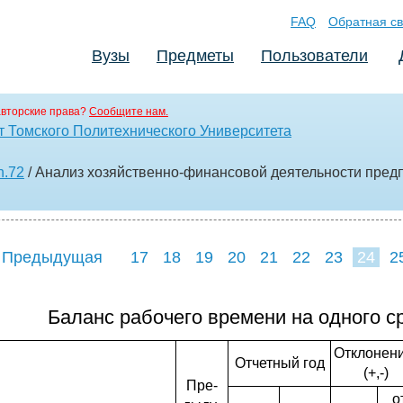
FAQ
Обратная св
Вузы
Предметы
Пользователи
вторские права?
Сообщите нам.
т Томского Политехнического Университета
in.72
/ Анализ хозяйственно-финансовой деятельности пре
 Предыдущая
17
18
19
20
21
22
23
24
2
32
33
34
3
Баланс рабочего времени на одного с
Отклонени
Отчетный год
(+,-)
Пре-
о