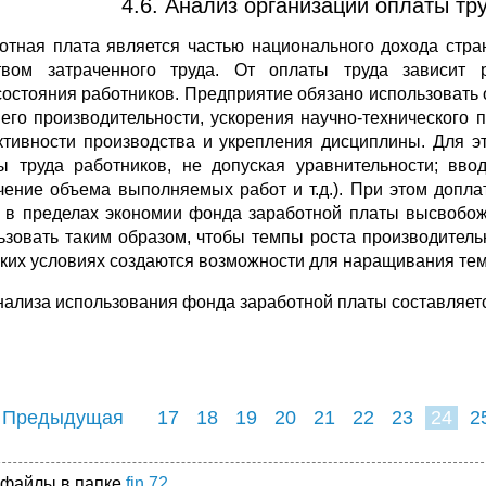
4.6. Анализ организации оплаты тр
отная плата является частью национального дохода стра
твом затраченного труда. От оплаты труда зависит
состояния работников. Предприятие обязано использовать
 его производительности, ускорения научно-технического
тивности производства и укрепления дисциплины. Для э
ы труда работников, не допуская уравнительности; вв
чение объема выполняемых работ и т.д.). При этом допла
и в пределах экономии фонда заработной платы высвобож
ьзовать таким образом, чтобы темпы роста про­изводитель
аких условиях создаются возможности для наращивания тем
нализа использования фонда заработной платы составляет­с
 Предыдущая
17
18
19
20
21
22
23
24
2
32
33
34
3
 файлы в папке
fin.72