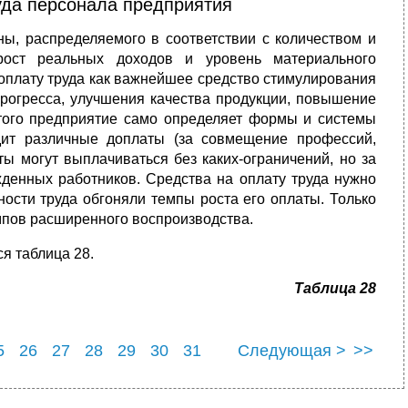
уда персонала предприятия
ны, распределяемого в соответствии с количеством и
 рост реальных доходов и уровень материального
 оплату труда как важнейшее средство стимулирования
 прогресса, улучшения качества продукции, повышение
того предприятие само определяет формы и системы
одит различные доплаты (за совмещение профессий,
ты могут выплачиваться без каких-ограничений, но за
денных работников. Средства на оплату труда нужно
ности труда обгоняли темпы роста его оплаты. Только
­пов расширенного воспроизводства.
я таблица 28.
Таблица 28
5
26
27
28
29
30
31
Следующая >
>>
5
36