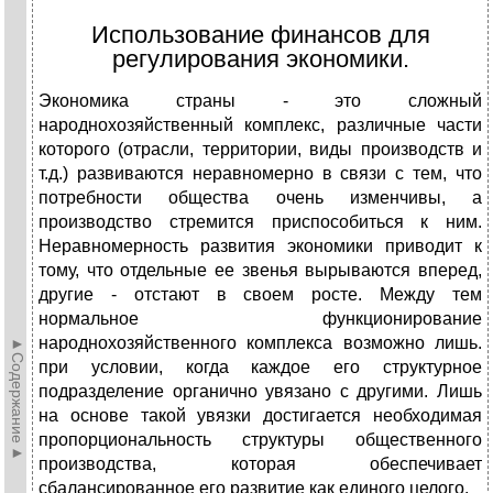
Использование финансов для
регулирования экономики.
Экономика страны - это сложный
народнохозяйственный комплекс, различные части
которого (отрасли, территории, виды производств и
т.д.) развиваются неравномерно в связи с тем, что
потребности общества очень изменчивы, а
производство стремится приспособиться к
ним.
Неравномерность развития экономики приводит к
тому, что отдельные ее звенья вырываются вперед,
другие - отстают в своем росте. Между тем
нормальное функционирование
народнохозяйственного комплекса возможно лишь.
►Содержание►
при условии, когда каждое его структурное
подразделение органично увязано с другими. Лишь
на основе такой увязки достигается необходимая
пропорциональность структуры общественного
производства, которая обеспечивает
сбалансированное его развитие как единого целого.