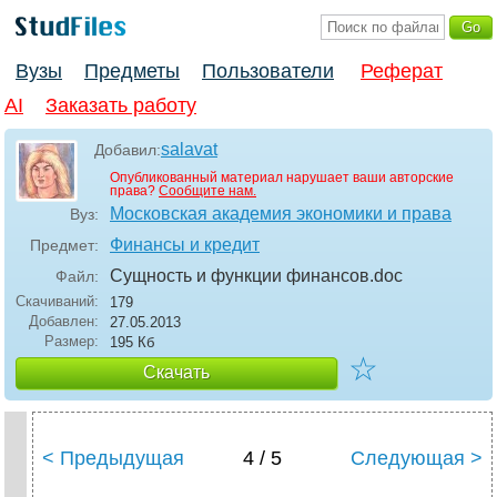
Вузы
Предметы
Пользователи
Реферат
AI
Заказать работу
salavat
Добавил:
Опубликованный материал нарушает ваши авторские
права?
Сообщите нам.
Московская академия экономики и права
Вуз:
Финансы и кредит
Предмет:
Сущность и функции финансов
.doc
Файл:
Скачиваний:
179
Добавлен:
27.05.2013
Размер:
195 Кб
☆
Скачать
< Предыдущая
4 / 5
Следующая >