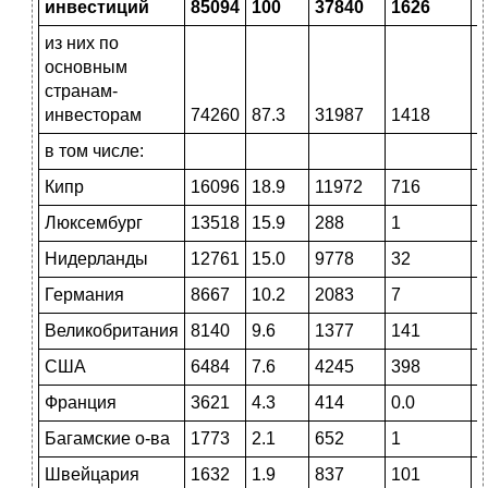
инвестиций
85094
100
37840
1626
4
из них по
основным
странам-
инвесторам
74260
87.3
31987
1418
4
в том числе:
Кипр
16096
18.9
11972
716
3
Люксембург
13518
15.9
288
1
1
Нидерланды
12761
15.0
9778
32
2
Германия
8667
10.2
2083
7
6
Великобритания
8140
9.6
1377
141
6
США
6484
7.6
4245
398
1
Франция
3621
4.3
414
0.0
3
Багамские о-ва
1773
2.1
652
1
1
Швейцария
1632
1.9
837
101
6