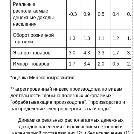
Реальные
располагаемые
-0.3
0.9
0.5
0.4
0.7
денежные доходы
населения
Оборот розничной
1.3
1.3
1.1
1.2
1.2
торговли
Экспорт товаров
3.0
4.3
3.3
1.7
3.1
Импорт товаров
1.7
3.4
2.0
0.5
2.8
*оценка Минэкономразвития
** агрегированный индекс производства по видам
деятельности "добыча полезных ископаемых",
"обрабатывающие производства", "производство и
распределение электроэнергии, газа и воды"
Динамика реальных располагаемых денежных
доходов населения с исключением сезонной и
календарной составляющих (2) и без исключения (1)