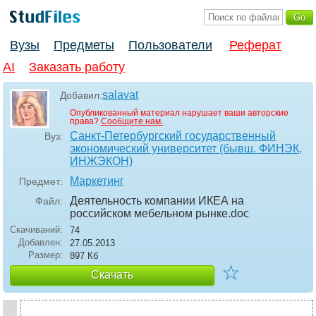
Вузы
Предметы
Пользователи
Реферат
AI
Заказать работу
salavat
Добавил:
Опубликованный материал нарушает ваши авторские
права?
Сообщите нам.
Санкт-Петербургский государственный
Вуз:
экономический университет (бывш. ФИНЭК,
ИНЖЭКОН)
Маркетинг
Предмет:
Деятельность компании ИКЕА на
Файл:
российском мебельном рынке
.doc
Скачиваний:
74
Добавлен:
27.05.2013
Размер:
897 Кб
☆
Скачать