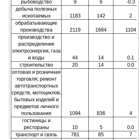
рыбоводство
9
6
-0.3
добыча полезных
ископаемых
1183
142
2
обрабатывающие
производства
2119
1684
1104
производство и
распределение
электроэнергии, газа
и воды
44
14
0.1
строительство
20
14
0.0
оптовая и розничная
торговля; ремонт
автотранспортных
средств, мотоциклов,
бытовых изделий и
предметов личного
пользования
1094
836
4
гостиницы и
рестораны
10
5
0.0
транспорт и связь
781
85
7