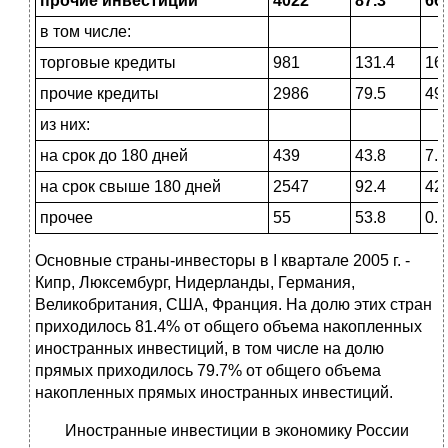
прочие инвестиции
4022
87.3
66
в том числе:
торговые кредиты
981
131.4
16
прочие кредиты
2986
79.5
49
из них:
на срок до 180 дней
439
43.8
7.3
на срок свыше 180 дней
2547
92.4
42
прочее
55
53.8
0.9
Основные страны-инвесторы в I квартале 2005 г. -
Кипр, Люксембург, Нидерланды, Германия,
Великобритания, США, Франция. На долю этих стран
приходилось 81.4% от общего объема накопленных
иностранных инвестиций, в том числе на долю
прямых приходилось 79.7% от общего объема
накопленных прямых иностранных инвестиций.
Иностранные инвестиции в экономику России