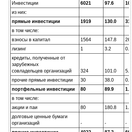
Инвестиции
6021
97.6
10
из них:
прямые инвестиции
1919
130.0
31
в том числе:
взносы в капитал
1564
147.8
26
лизинг
1
3.2
0.0
кредиты, полученные от
зарубежных
совладельцев организаций
324
101.0
5.4
прочие прямые инвестиции
30
38.0
0.5
портфельные инвестиции
80
89.9
1.3
в том числе:
акции и паи
80
180.8
1.3
долговые ценные бумаги
организаций
-
-
-