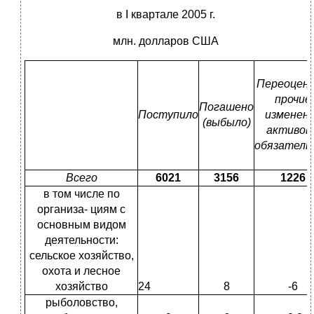
в I квартале 2005 г.
млн. долларов США
Переоценк
прочие
Погашено
Поступило
изменен
(выбыло)
активов 
обязатель
Всего
6021
3156
1226
в том числе по
организа- циям с
основным видом
деятельности:
сельское хозяйство,
охота и лесное
хозяйство
24
8
-6
рыболовство,