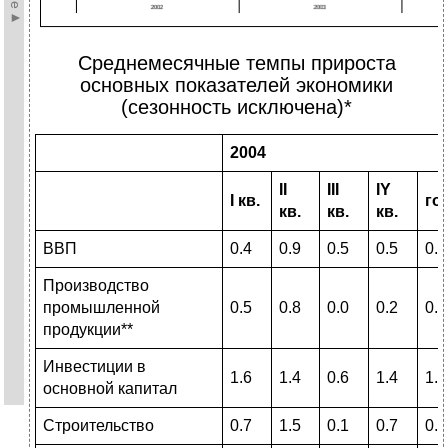
Среднемесячные темпы прироста
основных показателей экономики
(сезонность исключена)*
2004
II
III
IY
I
кв
.
го
кв
.
кв.
кв.
ВВП
0.4
0.9
0.5
0.5
0.6
Производство
промышленной
0.5
0.8
0.0
0.2
0.5
продукции**
Инвестиции в
1.6
1.4
0.6
1.4
1.2
основной капитал
Строительство
0.7
1.5
0.1
0.7
0.7