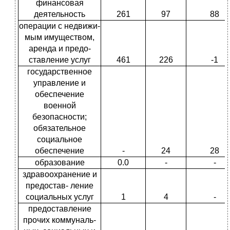
финансовая
деятельность
261
97
88
операции с недвижи­
мым имуществом,
аренда и предо­
ставление услуг
461
226
-1
государственное
управление и
обеспечение
военной
безопасности;
обязательное
социальное
обеспечение
-
24
28
образование
0.0
-
-
здравоохранение и
предостав- ление
социальных услуг
1
4
-
предоставление
прочих коммуналь­