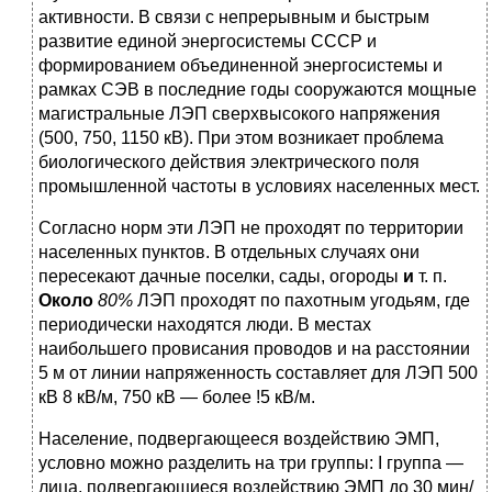
активности. В связи с непрерывным и быстрым
развитие единой энергосистемы СССР и
формированием объединенной энергосистемы и
рамках СЭВ в последние годы сооружаются мощные
магистральные ЛЭП сверхвысокого напряжения
(500, 750, 1150 кВ). При этом возникает проблема
биологического действия электрического поля
промышленной частоты в усло­виях населенных мест.
Согласно норм эти ЛЭП не проходят по территории
населенных пунктов. В отдельных случаях они
пересекают дачные по­селки, сады, огороды
и
т. п.
Около
80%
ЛЭП проходят по пахотным угодьям, где
периодически находятся люди. В местах
наибольшего провисания проводов и на расстоянии
5 м от линии напряженность составляет для ЛЭП 500
кВ 8 кВ/м, 750 кВ — более !5 кВ/м.
Население, подвергающееся воздействию ЭМП,
условно можно разделить на три группы: I группа —
лица, подверга­ющиеся воздействию ЭМП до 30 мин/