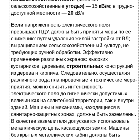
сельскохозяйственные
угодья)
— 15
кВ/м;
в трудно­
доступной местности —
20
кВ/н.
Если
напряженность электрического поля
превышает ПДУ, должны быть приняты меры по ее
снижению: путем удаления жилой застройки от ВЛ;
выращиванием сельскохозяйственный культур, не
требующих ручной обработки. Эффективно
применение различных экранов: высоких
кустарников, деревьев,
строи­тельных
конструкций
из дерева н кирпича. Следовательно, осу­ществляя
различного рода планировочные и технические меро­
приятия, можно снизить интенсивность
электрического поля до гигиенически допустимых
величин
как
на селитебной территории,
так
и внутри
зданий. Машины и механизмы, находящиеся в
санитарно-защитных зонах, должны быть заземлены.
В качестве заземлителя допускается использовать
металлическую цепь, касающуюся земли. Машины
без крытых металлических кабин должны быть