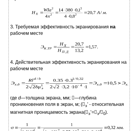
3. Требуемая эффективность экранирования
на
рабочем месте
4. Действительная эффективность экранирования на
рабочем месте
где
d
—
толщина экрана, мм; —глубина
проникновения поля в экран, м; (
’ - относительная
э
магнитная проницаемость экрана(
’=
/
).
э
э
0