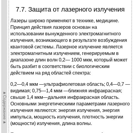
7.7. Защита от лазерного излучения
Лазеры широко применяют в технике, медицине.
Принцип действия лазеров основан на
использовании вынужденного электромагнитного
излучения, возника­ющего в результате возбуждения
квантовой системы. Лазерное излучение является
электромагнитным излу­чением, генерируемым в
диапазоне длин волн 0,2— 1000 мкм, который может
быть разбит в соответствии с биологическим
действием на ряд областей спектра:
0,2—0,4 мкм —ультрафиолетовая область; 0,4—0,7 —
видимая; 0,75—1,4 мкм —ближняя инфракрасная;
►Содержание►
свы­ше 1,4 мкм—дальняя инфракрасная область.
Основ­ными энергетическими параметрами лазерного
излучения являются: энергия излучения, энергия
импульса, мощность излучения, плотность энергии
(мощности) излуче­ния, длина волны.