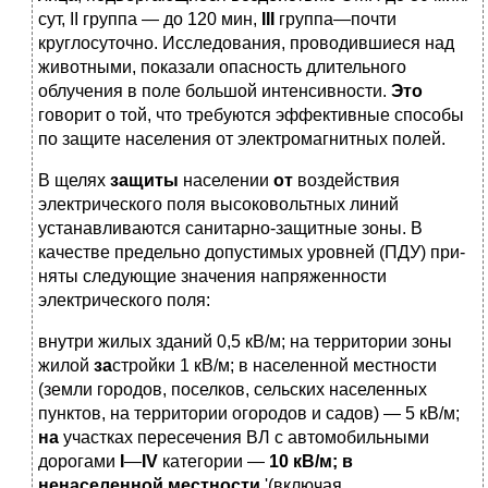
сут, II группа — до 120 мин,
III
группа—почти
круглосуточно. Исследования, проводив­шиеся над
животными, показали опасность длительного
облучения в поле большой интенсивности.
Это
говорит о той, что тре­буются эффективные способы
по защите населения от электро­магнитных полей.
В щелях
защиты
населении
от
воздействия
электрического поля высоковольтных линий
устанавливаются санитарно-защитные зоны. В
качестве предельно допустимых уровней (ПДУ) при­
няты следующие значения напряженности
электрического поля:
внутри жилых зданий 0,5 кВ/м; на территории зоны
жилой
за
стройки 1 кВ/м; в населенной местности
(земли городов, посел­ков, сельских населенных
пунктов, на территории огородов и са­дов) — 5 кВ/м;
на
участках пересечения ВЛ с автомобильными
дорогами
I
—
IV
категории —
10
кВ/м; в
ненаселенной местности
'(включая