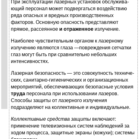
При эксплуатации лазерных установок обслужива­
ющий персонал может подвергаться воздействию
ряда опасных и вредных производственных
факторов. Основ­ную опасность представляют
прямое, рассеянное
и отра­женное
излучение.
Наиболее чувствительным органом к лазерному
излу­чению являются глаза —повреждения сетчатки
глаз могут быть при сравнительно небольших
интенсивностях.
Лазерная безопасность — это совокупность техниче­
ских, санитарно-гигиенических и организационных
меро­приятий, обеспечивающих безопасные условия
труда
персонала при использовании лазеров.
Способы защиты от лазерного излучения
подразделяют на коллективные и индивидуальные.
Коллективные средства защиты
включают:
примене­ние телевизионных систем наблюдений за
ходом процес­са, защитные экраны (кожухи); системы