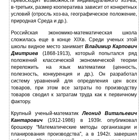
превосходят возможности индивидуального хоз-ва;
в-третьих, размер кооператива зависит от конкретных
условий (отросль хоз-ва, географическое положение,
природная Среда и др.).
Российская экономико-математическая школа
сложилась еще в конце XIXв. Среди ученых этой
школы видное место занимает
Владимир Карпович
Дмитриев
(1868-1913), который попытался ряд
положений классической экономической теории
переложить на язык математики (ценность,
полезность, конкуренция и др.). Он разработал
систему уравнений для определения цен всех
товаров, при этом все затраты по производству
товаров сводил к затратам труда как к первичному
фактору.
Крупный ученый-математик
Леонид Витальевич
Кантарович
(1912-1986) в 1939г. опубликовал
брошюру “Математические методы организации и
планирования производства”, а в 1942г. завершил