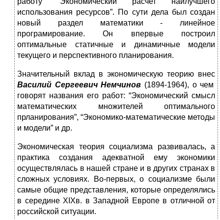
работу “Экономический расчет наилучшего
использования ресурсов”. По сути дела был создан
новый раздел математики - линейное
програмирование. Он впервые построил
оптимальные статичные и динамичные модели
текущего и перспективного планирования.
Значительный вклад в экономическую теорию внес
Василий Сергеевич Немчинов
(1894-1964), о чем
говорят названия его работ: “Экономический смысл
математических множителей оптимального
прланирования”, “Экономико-математические методы
и модели” и др.
Экономическая теория социализма развивалась, а
практика создания адекватной ему экономики
осуществлялась в нашей стране и в других странах в
сложных условиях. Во-первых, о социализме были
самые общие представления, которые определялись
в середине XIXв. в Западной Европе в отличной от
российской ситуации.