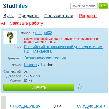
Вузы
Предметы
Пользователи
Реферат
AI
Заказать работу
ertikpol08
Добавил:
Опубликованный материал нарушает ваши авторские
права?
Сообщите нам.
Российский экономический университет им.
Вуз:
Г.В. Плеханова
Экономическая теория
Предмет:
Шпоры
/ 1-4
.doc
Файл:
Скачиваний:
24
Добавлен:
17.05.2013
Размер:
82 Кб
☆
Скачать
< Предыдущая
3 / 4
Следующая >