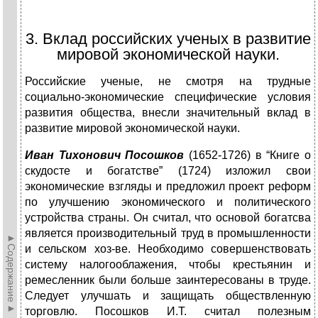
3. Вклад российских ученых в развитие
мировой экономической науки.
Российские ученые, не смотря на трудные
социально-экономические специфические условия
развития общества, внесли значительный вклад в
развитие мировой экономической науки.
Иван Тихонович Посошков
(1652-1726) в “Книге о
скудосте и богатстве” (1724) изложил свои
экономические взгляды и предложил проект реформ
по улучшению экономического и политического
устройства страны. Он считал, что основой богатсва
является производительный труд в промышленности
►Содержание►
и сельском хоз-ве. Необходимо совершенствовать
систему налогооблажения, чтобы крестьянин и
ремесленник были больше заинтересованы в труде.
Следует улучшать и защищать обществленную
торговлю. Посошков И.Т. считал полезным