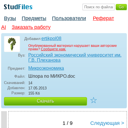
Вузы
Предметы
Пользователи
Реферат
AI
Заказать работу
ertikpol08
Добавил:
Опубликованный материал нарушает ваши авторские
права?
Сообщите нам.
Российский экономический университет им.
Вуз:
Г.В. Плеханова
Микроэкономика
Предмет:
Шпора по МИКРО
.doc
Файл:
Скачиваний:
14
Добавлен:
17.05.2013
Размер:
155 Кб
☆
Скачать
1 / 9
Следующая >