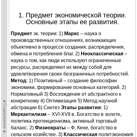
1. Предмет экономической теории.
Основные этапы ее развития.
Предмет
эк. теории: 1)
Маркс
– наука о
производственных отношениях, возникающих
объективно в процессе создания, распределения,
обмена и потребления благ. 2)
Неоклассическая
–
наука о том, как люди используют ограниченные
ресурсы, распределяют их между собой для
удовлетворения своих безграничных потребностей.
Метод:
1) Позитивный – создание философии
экономики, формирование основных категорий. 2)
Нормативный 3) Восхождение от абстрактного к
конкретному 4) Оптимизация 5) Метод научной
►Содержание►
абстракции 6) Синтез
Этапы развития:
1)
Меркантилизм
– XVI-XVII в. Богатство в золоте,
политика протекционизма, активный торговый
баланс. 2)
Физиократы
– Ф. Кене, богатство в
сельском хозяйстве. 3)
Классическая
политэкономия