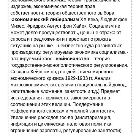
издержек, экономическая теория прав
собственности, теория общественного выбора.
-
экономический либерализм
ХХ века, Людвиг фон
Мизес, Фридрих Август фон Хайек. Социализм не
может долго просуществовать, цены не отражают
спроса и предложения и перестают отражать
ситуацию на рынке – неизвестно куда развиваться
производству, регулируемая экономика социализма -
планируемый хаос. -
кейнсианство
– теория
государственно-монополистического регулирования.
Создана Кейнсом под воздействием мирового
экономического кризиса 1929-1933 гг. Анализ
макроэкономических величин (национальный доход,
капитальные вложения, занятость и т.д.) Предмет
исследования - количеств. закономерности в
соотношении этих величин. Поддержание
«эффективного спроса» и «полной занятости».
Увеличение расходов гос-ва (милитаризация,
инфляция и циклическая налоговая политика,
ограничение зарплаты, регулирование занятости).