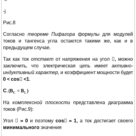
-j
Рис.8
Согласно
теореме Пифагора
формулы для модулей
токов и тангенса угла остаются такими же, как и в
предыдущем случае.
Так как ток
отстает
от напряжения на угол

,
можно
заключить, что электрическая цепь имеет
активно-
индуктивный характер,
и коэффициент мощности будет
0 < cos

<1
.
C
.
На
комплексной плоскости
представлена диаграмма
токов (Рис.9):
Угол

= 0
и поэтому
cos

= 1,
а ток достигает своего
минимального
значения