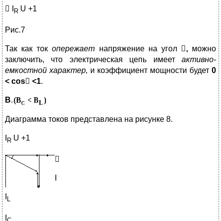
 I
U +1
R
Рис.7
Так как ток
опережает
напряжение на угол

,
можно
заключить, что электрическая цепь имеет
активно-
емкостной характер,
и коэффициент мощности будет
0
< cos

<1
.
B
.
Диаграмма токов представлена на рисунке 8.
I
U +1
R

I
I
L
I
C