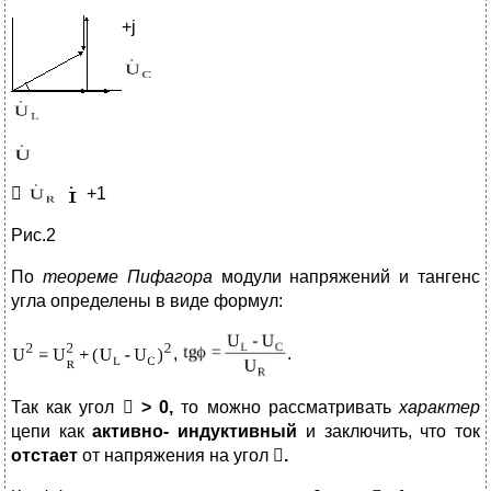
+j

+1
Рис.2
По
теореме Пифагора
модули напряжений и тангенс
угла определены в виде формул:
,
.
Так как угол

> 0,
то можно рассматривать
характер
цепи как
активно- индуктивный
и заключить, что ток
отстает
от напряжения на угол

.