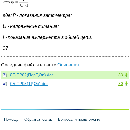
,
где:
P
- показания ваттметра;
U
- напряжение питания;
I
- показания амперметра в общей цепи.
37
Соседние файлы в папке
Описания
ЛБ-ПР02(ПерТ,Оп).doc
33
ЛБ-ПР05(ТР,Оп).doc
30
Помощь
Обратная связь
Вопросы и предложения