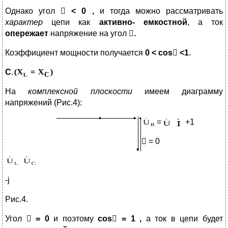
Однако угол

< 0
,
и тогда можно рассматривать
характер
цепи как
активно- емкостной
, а ток
опережает
напряжение на угол

.
Коэффициент мощности получается
0 < cos

<1
.
C
.
На
комплексной плоскости
имеем диаграмму
напряжений (Рис.4):
=
+1
 = 0
-j
Рис.4.
Угол

= 0
и поэтому
cos

= 1 ,
а ток в цепи будет