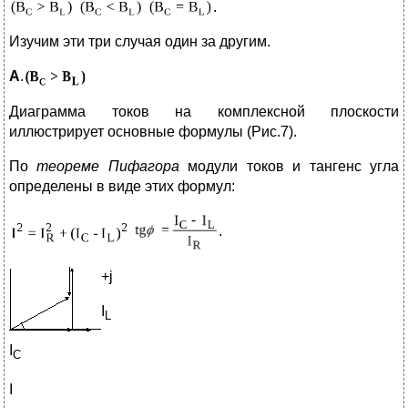
.
Изучим эти три случая один за другим.
A
.
Диаграмма токов на комплексной плоскости
иллюстрирует основные формулы (Рис.7).
По
теореме Пифагора
модули токов и тангенс угла
определены в виде этих формул:
.
+j
I
L
I
C
I