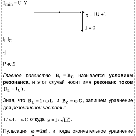
I
= I U +1
R
 = 0
I
I
L
C
-j
Рис.9
Главное равенство
называется
условием
резонанса,
и этот случай носит имя
резонанс токов
.
Зная, что
и
, запишем уравнение
для
резонансной частоты:
откуда
.
Пульсация
, и тогда окончательное уравнение