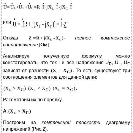
или
.
Откуда
-
полное комплексное
сопротивление
[
Ом
].
Анализируя полученную формулу, можно
констатировать, что ток I и все напряжения U
, U
, U
R
L
C
зависят от разности
. То есть существуют три
соотношения элементов для данной цепи:
.
Рассмотрим их по порядку.
A
.
Построим на
комплексной плоскости
диаграмму
напряжений (Рис.2).