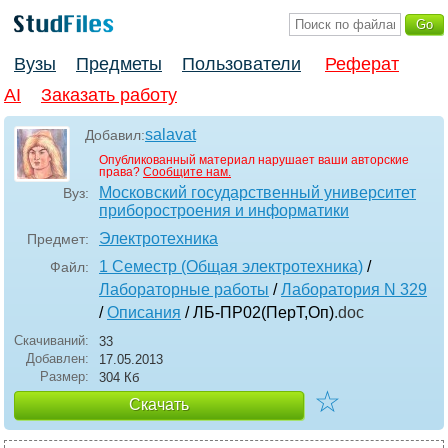
Вузы
Предметы
Пользователи
Реферат
AI
Заказать работу
salavat
Добавил:
Опубликованный материал нарушает ваши авторские
права?
Сообщите нам.
Московский государственный университет
Вуз:
приборостроения и информатики
Электротехника
Предмет:
1 Семестр (Общая электротехника)
/
Файл:
Лабораторные работы
/
Лаборатория N 329
/
Описания
/ ЛБ-ПР02(ПерТ,Оп)
.doc
Скачиваний:
33
Добавлен:
17.05.2013
Размер:
304 Кб
☆
Скачать