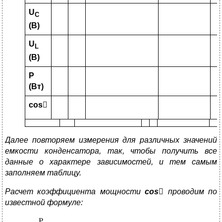
U
С
(
B
)
U
L
(
B
)
P
(Вт)
cos

Далее повторяем измерения для различных значений
емкости конденсатора, так, чтобы получить все
данные о характере зависимостей, и тем самым
заполняем таблицу.
Расчет коэффициента мощности
cos

проводим по
известной формуле: