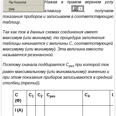
Нажав в правом верхнем углу
клавишу
, получаем
показания приборов и записываем в соответствующую
таблицу.
Так как ток в данных схемах соединения имеет
максимум (или минимум), то процедура заполнения
таблицы начинается с величины С, соответствующей
максимуму (или минимуму). Эта величина емкости
называется резонансной.
Поэтому сначала подбирается С
при которой
ток
рез
равен максимальному (или минимальному) значению и
при этом показания приборов записываются в средний
столбец (третий).
C
С
С
С
С
С
1
2
рез
4
(Ф)
I
(
A
)