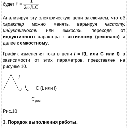
будет
.
Анализируя эту электрическую цепи заключаем, что её
характер
можно менять, варьируя
частоту,
индуктивность
или
емкость
, переходя от
индуктивного
характера к
активному (резонанс)
и
далее к
емкостному
.
График изменения тока в цепи
i
= f(L или C или f)
, в
зависимости от этих параметров, представлен на
рисунке 10.
i
С (L или f)
C
рез
Рис.10
3.
Порядок выполнения работы.