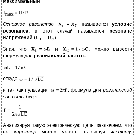
максимальный
.
Основное равенство
называется
условие
резонанса,
и этот случай называется
резонанс
напряжений
.
Зная, что
и
, можно вывести
формулу для
резонансной частоты
,
откуда
и так как пульсация
, формула для
резонансной
частоты
будет
.
Анализируя такую электрическую цепь, заключаем, что
её
характер
можно менять, варьируя
частоту,