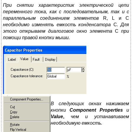
При снятии характеристик электрической цепи
переменного тока, как с
последовательным,
так и с
параллельным соединением элементов
R, L и C
необходимо изменять емкость конденсатора
С
. Для
этого открываем диалоговое окно элемента
С
при
помощи правой кнопки мыши.
В следующих окнах нажимаем
кнопки
Component
Properties
и
Value
,
чем
и устанавливаем
необходимую емкость.