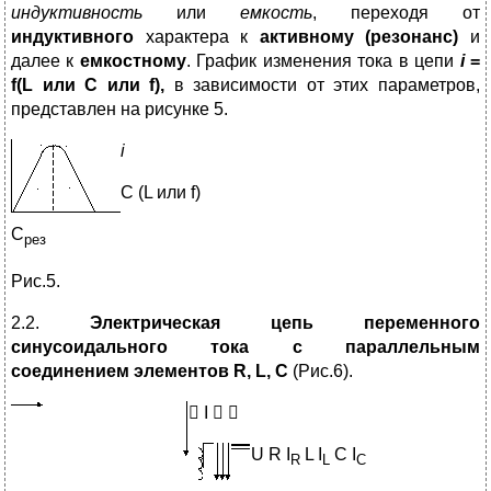
индуктивность
или
емкость
, переходя от
индуктивного
характера к
активному (резонанс)
и
далее к
емкостному
. График изменения тока в цепи
i
=
f(L или C или f),
в зависимости от этих параметров,
представлен на рисунке 5.
i
С (L или f)
C
рез
Рис.5.
2.2.
Электрическая цепь
переменного
синусоидального тока с
параллельным
соединением элементов
R, L, C
(Рис.6).

I  
U R I
L I
C I
R
L
C