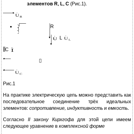
элементов
R, L, C
(Рис.1).
R
L
C

Рис.1
На практике электрическую цепь можно представить как
последовательное соединение трёх идеальных
элементов:
сопротивление, индуктивность
и
емкость
.
Согласно
II закону Кирхгофа
для этой цепи имеем
следующее уравнение в
комплексной форме