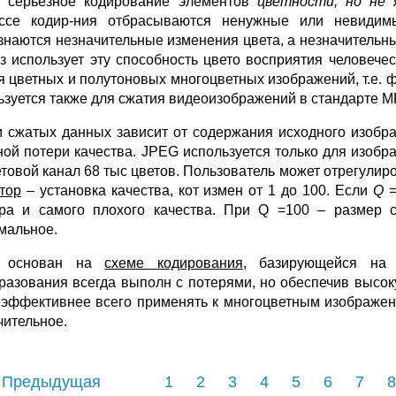
 серьёзное кодирование элементов
цветности, но не 
ссе кодир-ния отбрасываются ненужные или невидимы
знаются незначительные изменения цвета, а незначительн
аз использует эту способность цвето восприятия человеч
я цветных и полутоновых многоцветных изображений, т.е. ф
ьзуется также для сжатия видеоизображений в стандарте 
 сжатых данных зависит от содержания исходного изображ
ной потери качества. JPEG используется только для изобр
етовой канал 68 тыс цветов. Пользователь может отрегули
тор
– установка качества, кот измен от 1 до 100. Если
Q
=
ра и самого плохого качества. При Q =100 – размер 
мальное.
 основан на
схеме кодирования
, базирующейся на 
разования всегда выполн с потерями, но обеспечив высо
эффективнее всего применять к многоцветным изображен
чительное.
 Предыдущая
1
2
3
4
5
6
7
8