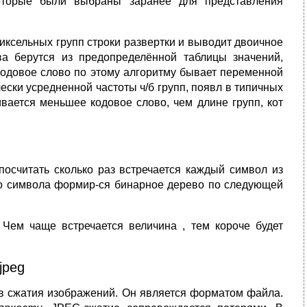
которые были выбраны заранее для представления
ксельных групп строки развертки и выводит двоичное
ва берутся из предопределённой таблицы значений,
кодовое слово по этому алгоритму бывает переменной
ески усредненной частоты ч/б групп, появл в типичных
ивается меньшее кодовое слово, чем длине групп, кот
осчитать сколько раз встречается каждый символ из
го символа формир-ся бинарное дерево по следующей
Чем чаще встречается величина , тем короче будет
jpeg
ов сжатия изображений. Он является форматом файла.