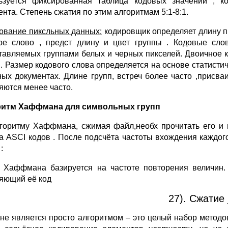
ьзуется фиксированная таблица кодовых значений , 
ента. Степень сжатия по этим алгоритмам 5:1-8:1.
ование пиксльных данных:
кодировщик определяет длину пи
ое слово , предст длину и цвет группы . Кодовые сло
тавляемых группами белых и черных пикселей. Двоичное 
. Размер кодового слова определяется на основе статистич
ных документах. Длине групп, встреч более часто ,присва
яются менее часто.
ритм Хаффмана для символьных групп
горитму Хаффмана, сжимая файл,необх прочитать его и п
а ASCI кодов . После подсчёта частоты вхождения каждо
:
 Хаффмана базируется на частоте повторения величин. 
яющий её код
27). Сжатие 
не является просто алгоритмом – это целый набор метод