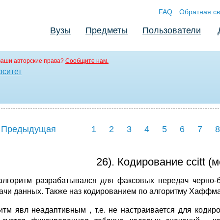
FAQ
Обратная св
Вузы
Предметы
Пользователи
ваши авторские права?
Сообщите нам.
рситет
 Предыдущая
1
2
3
4
5
6
7
8
26). Кодирование ccitt 
алгоритм разрабатывался для факсовых передач черно-
ачи данных. Также наз кодированием по алгоритму Хаффмана
итм явл неадаптивным , т.е. не настраивается для коди