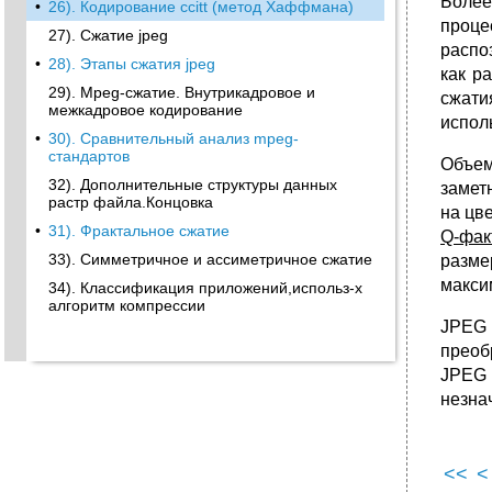
Более
•
26). Кодирование ccitt (метод Хаффмана)
проце
27). Сжатие jpeg
распо
•
28). Этапы сжатия jpeg
как р
29). Mpeg-сжатие. Внутрикадровое и
сжати
межкадровое кодирование
испол
•
30). Сравнительный анализ mpeg-
стандартов
Объем
32). Дополнительные структуры данных
замет
растр файла.Концовка
на цв
•
31). Фрактальное сжатие
Q-фак
33). Симметричное и ассиметричное сжатие
разме
макси
34). Классификация приложений,использ-х
алгоритм компрессии
JPEG
преоб
JPEG 
незна
<<
<