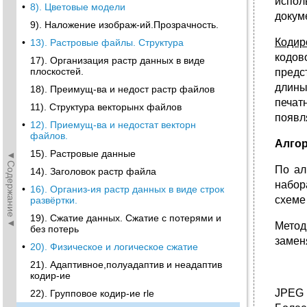
испол
•
8). Цветовые модели
докум
9). Наложение изображ-ий.Прозрачность.
Кодир
•
13). Растровые файлы. Структура
кодов
17). Организация растр данных в виде
плоскостей.
предс
длины
18). Преимущ-ва и недост растр файлов
печат
11). Структура векторынх файлов
появл
•
12). Приемущ-ва и недостат векторн
файлов.
Алго
15). Растровые данные
◄Содержание◄
По ал
14). Заголовок растр файла
набор
•
16). Организ-ия растр данных в виде строк
схеме 
развёртки.
19). Сжатие данных. Сжатие с потерями и
Метод
без потерь
замен
•
20). Физическое и логическое сжатие
21). Адаптивное,полуадаптив и неадаптив
кодир-ие
JPEG 
22). Групповое кодир-ие rle