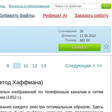
язь
Вопросы и предложения
Добавить файлы
Реферат AI
Заказать работу
Скачиваний:
38
Добавлен:
17.05.2013
Размер:
681 Кб
☆
Скачать
9
10
11
12
13
Следующая >
>>
(метод Хаффмана)
белых изображений по телефонным каналам и сетям
 (1952 г.).
рования каждого реестра оптимальным образом. Здесь