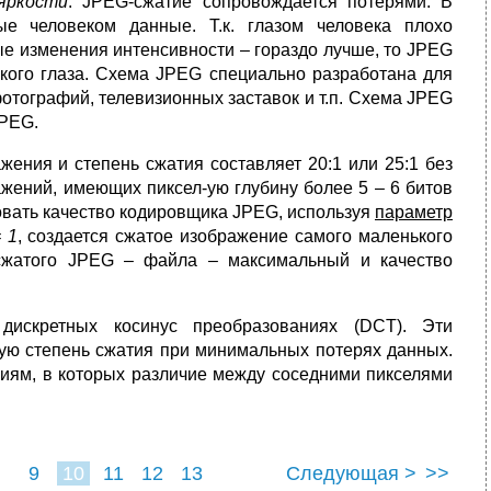
яркости
. JPEG-сжатие сопровождается потерями. В
е человеком данные. Т.к. глазом человека плохо
ые изменения интенсивности – гораздо лучше, то JPEG
еского глаза. Схема JPEG специально разработана для
отографий, телевизионных заставок и т.п. Схема JPEG
MPEG.
ения и степень сжатия составляет 20:1 или 25:1 без
ажений, имеющих пиксел-ую глубину более 5 – 6 битов
ровать качество кодировщика JPEG, используя
параметр
 1
, создается сжатое изображение самого маленького
сжатого JPEG – файла – максимальный и качество
дискретных косинус преобразованиях (DCT). Эти
кую степень сжатия при минимальных потерях данных.
иям, в которых различие между соседними пикселями
9
10
11
12
13
Следующая >
>>