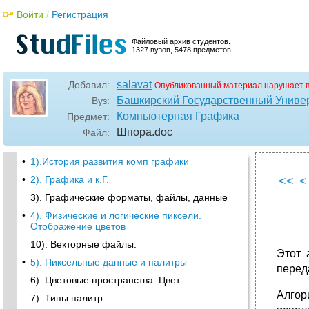
Войти
/
Регистрация
Файловый архив студентов.
1327 вузов, 5478 предметов.
salavat
Добавил:
Опубликованный материал нарушает 
Башкирский Государственный Униве
Вуз:
Компьютерная Графика
Предмет:
Шпора
.doc
Файл:
•
1).История развития комп графики
•
2). Графика и к.Г.
<<
<
3). Графические форматы, файлы, данные
•
4). Физические и логические пиксели.
Отображение цветов
10). Векторные файлы.
Этот 
•
5). Пиксельные данные и палитры
перед
6). Цветовые пространства. Цвет
Алгор
7). Типы палитр