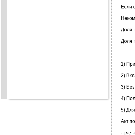
Если 
Неком
Доля 
Доля 
1) Пр
2) Вкл
3) Бе
4) Пол
5) Дл
Акт п
- счет