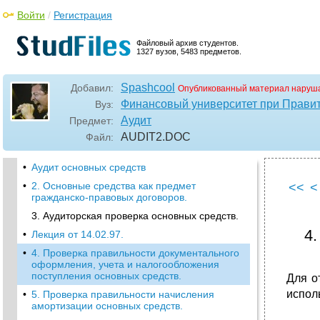
Войти
/
Регистрация
Файловый архив студентов.
1327 вузов, 5483 предметов.
Spashcool
Добавил:
Опубликованный материал наруша
Финансовый университет при Прави
Вуз:
Аудит
Предмет:
AUDIT2
.DOC
Файл:
•
Аудит основных средств
•
2. Основные средства как предмет
<<
<
гражданско-правовых договоров.
3. Аудиторская проверка основных средств.
4
•
Лекция от 14.02.97.
•
4. Проверка правильности документального
оформления, учета и налогообложения
поступления основных средств.
Для о
испол
•
5. Проверка правильности начисления
амортизации основных средств.