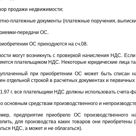
овор продажи недвижимости;
четно-платежные документы (платежные поручения, выписки
 приемки-передачи ОС.
риобретении ОС приходуются на сч.08.
ости могут возникнуть с проверкой начисления НДС. Если
ляется плательщиком НДС. Некоторые юридические лица та
уплаченный при приобретении ОС может быть списан на
ен отдельной строкой в расчетных документах и первичных 
01.97 г. все плательщики НДС должны использовать счета-фак
о основным средствам производственного и непроизводстве
мер, предприятие приобрело ОС производственного на
елить, для производства каких товаров они приобретены
ться НДС, а может и не облагаться).