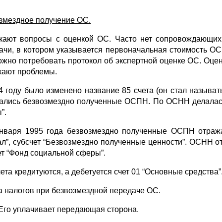
змездное получение ОС.
кают вопросы с оценкой ОС. Часто нет сопровождающих 
ачи, в котором указывается первоначальная стоимость ОС
можно потребовать протокол об экспертной оценке ОС. Оце
кают проблемы.
4 году было изменено название 85 счета (он стал называть
ались безвозмездно полученные ОСПН. По ОСНН делалась 
”.
нваря 1995 года безвозмездно полученные ОСПН отража
ал”, субсчет “Безвозмездно полученные ценности”. ОСНН от
ет “Фонд социальной сферы”.
ета кредитуются, а дебетуется счет 01 “Основные средства”
а налогов при безвозмездной передаче ОС.
Его уплачивает передающая сторона.