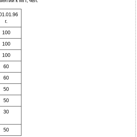
иятий к МП, чел.
01.01.96
г.
100
100
100
60
60
50
50
30
50