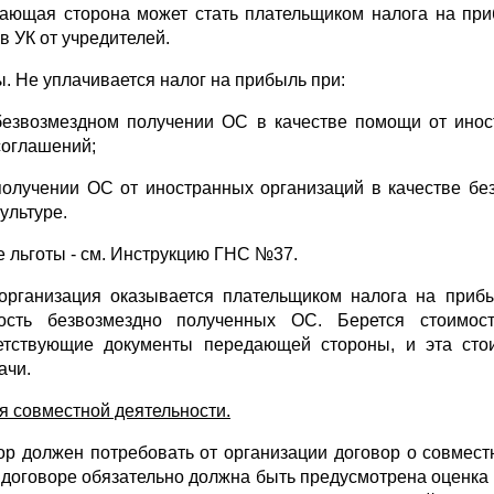
ающая сторона может стать плательщиком налога на при
в УК от учредителей.
ы. Не уплачивается налог на прибыль при:
безвозмездном получении ОС в качестве помощи от инос
соглашений;
получении ОС от иностранных организаций в качестве бе
культуре.
е льготы - см. Инструкцию ГНС №37.
организация оказывается плательщиком налога на прибы
ость безвозмездно полученных ОС. Берется стоимос
етствующие документы передающей стороны, и эта сто
ачи.
я совместной деятельности.
ор должен потребовать от организации договор о совмест
 договоре обязательно должна быть предусмотрена оценка О