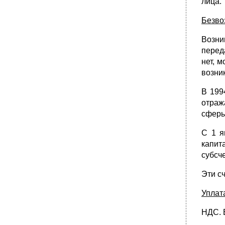
лица.
Безво
Возни
перед
нет, 
возни
В 199
отраж
сферы
С 1 я
капит
субсч
Эти сч
Уплат
НДС. 