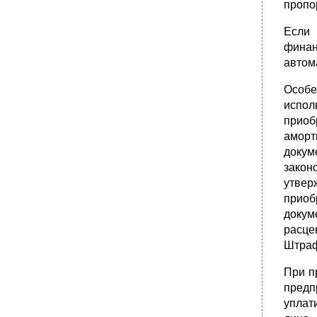
пропо
Если
финан
автом
Особе
испол
приоб
аморт
докум
закон
утвер
приоб
докум
расце
Штраф
При п
предп
уплат