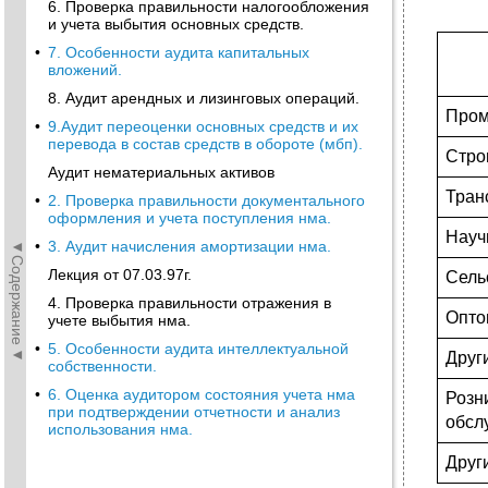
6. Проверка правильности налогообложения
и учета выбытия основных средств.
•
7. Особенности аудита капитальных
вложений.
8. Аудит арендных и лизинговых операций.
Пром
•
9.Аудит переоценки основных средств и их
перевода в состав средств в обороте (мбп).
Стро
Аудит нематериальных активов
Тран
•
2. Проверка правильности документального
оформления и учета поступления нма.
Науч
◄Содержание◄
•
3. Аудит начисления амортизации нма.
Лекция от 07.03.97г.
Сель
4. Проверка правильности отражения в
Опто
учете выбытия нма.
•
5. Особенности аудита интеллектуальной
Друг
собственности.
•
6. Оценка аудитором состояния учета нма
Роз
при подтверждении отчетности и анализ
обсл
использования нма.
Друг