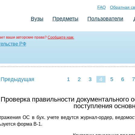
FAQ
Обратная св
Вузы
Предметы
Пользователи
ет ваши авторские права?
Сообщите нам.
тельстве РФ
 Предыдущая
1
2
3
4
5
6
7
. Проверка правильности документального 
поступления основн
тражения ОС в бух. учете ведутся журнал-ордер, ведомос
ьзуется форма В-1.