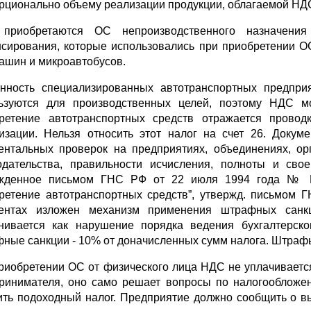
рционально объему реализации продукции, облагаемой НД
 приобретаются ОС непроизводственного назначени
сирования, которые использовались при приобретении ОС
ашин и микроавтобусов.
нность специализированных автотранспортных предпри
ьзуются для производственных целей, поэтому НДС м
ретение автотранспортных средств отражается провод
изации. Нельзя относить этот налог на счет 26. Докум
ентальных проверок на предприятиях, объединениях, ор
одательства, правильности исчисления, полноты и св
жденное письмом ГНС РФ от 22 июля 1994 года № ВЗ
ретение автотранспортных средств”, утвержд. письмом Г
ентах изложен механизм применения штрафных санк
нивается как нарушение порядка ведения бухгалтерско
ные санкции - 10% от доначисленных сумм налога. Штрафы
риобретении ОС от физического лица НДС не уплачивается
ринимателя, оно само решает вопросы по налогообложен
ить подоходный налог. Предприятие должно сообщить о в