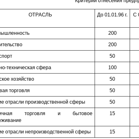
Критерии отнесения предпр
ОТРАСЛЬ
До 01.01.96 г.
С 
ышленность
200
ительство
200
спорт
50
но-техническая сфера
100
ское хозяйство
50
вая торговля
50
ие отрасли производственной сферы
50
ничная торговля и бытовое
15
уживание
ие отрасли непроизводственной сферы
15