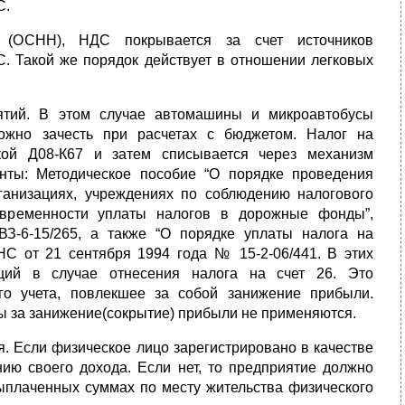
С.
я (ОСНН), НДС покрывается за счет источников
. Такой же порядок действует в отношении легковых
ятий. В этом случае автомашины и микроавтобусы
ожно зачесть при расчетах с бюджетом. Налог на
кой Д08-К67 и затем списывается через механизм
енты: Методическое пособие “О порядке проведения
ганизациях, учреждениях по соблюдению налогового
оевременности уплаты налогов в дорожные фонды”,
-6-15/265, а также “О порядке уплаты налога на
НС от 21 сентября 1994 года № 15-2-06/441. В этих
ций в случае отнесения налога на счет 26. Это
го учета, повлекшее за собой занижение прибыли.
 за занижение(сокрытие) прибыли не применяются.
. Если физическое лицо зарегистрировано в качестве
ию своего дохода. Если нет, то предприятие должно
ыплаченных суммах по месту жительства физического