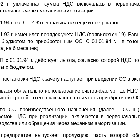
2 г. уплаченная сумма НДС включалась в первонача
ствлялось через механизм амортизации.
1.94 г. по 31.12.95 г. уплачивался еще и спец. налог.
1.93 г. изменился порядок учета НДС (появился сч.19). Рав
 бюджетом по приобретенным ОС. С 01.01.94 г. - в течен
од на 6 месяцев).
П с 01.01.94 г. действует льгота, согласно которой НДС
ты с бюджетом.
 постановки НДС к зачету наступает при введении ОС в экс
нваря обязательно использование счетов-фактур, где НДС
ьной строкой, то его включают в стоимость приобретения О
о ОС производственного назначения (далее - ОСПН),
аемой НДС при реализации, включается в первоначальн
водства или обращения через механизм амортизации.
предприятие выпускает продукцию, часть которой об