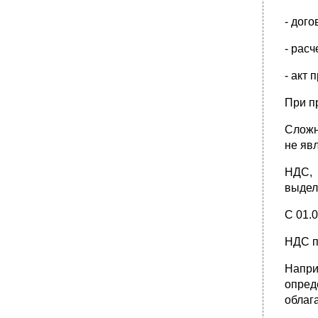
- дог
- рас
- акт
При п
Сложн
не яв
НДС, 
выдел
С 01.
НДС п
Напри
опред
облага