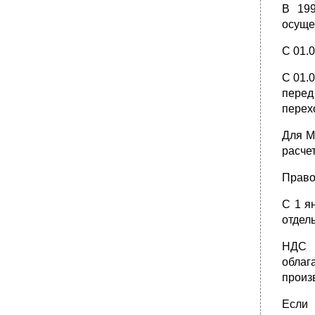
В 199
осуще
С 01.0
С 01.0
перед
перех
Для М
расче
Право
С 1 я
отдел
НДС п
облаг
произ
Если 