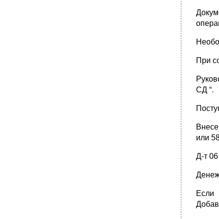
Докум
опера
Необо
При со
Руков
СД “.
Поступ
Внесе
или 58
Д-т 06
Денеж
Если 
Добав