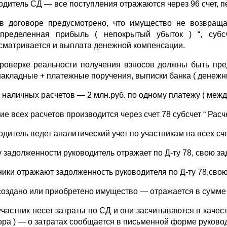
одитель СД — все поступления отражаются через 96 счет, 
в договоре предусмотрено, что имущество не возвращатс
пределенная прибыль ( непокрытый убыток ) “, суб
сматривается и выплата денежной компенсации.
роверке реальности получения взносов должны быть пре
накладные + платежные поручения, выписки банка ( денежны
 наличных расчетов — 2 млн.руб. по одному платежу ( межд
е всех расчетов производится через счет 78 субсчет “ Расч
одитель ведет аналитический учет по участникам на всех сче
 задолженности руководитель отражает по Д-ту 78, свою за
ники отражают задолженность руководителя по Д-ту 78,свою
создано или приобретено имущество — отражается в сумме 
участник несет затраты по СД и они засчитываются в качес
ора ) — о затратах сообщается в письменной форме руково