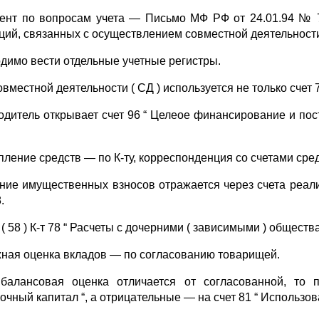
ент по вопросам учета — Письмо МФ РФ от 24.01.94 № 7 
ций, связанных с осуществлением совместной деятельности “
димо вести отдельные учетные регистры.
вместной деятельности ( СД ) используется не только счет 
одитель открывает счет 96 “ Целеое финансирование и пост
ление средств — по К-ту, корреспонденция со счетами средст
ние имущественных взносов отражается через счета реализа
.
 ( 58 ) К-т 78 “ Расчеты с дочерними ( зависимыми ) общества
ная оценка вкладов — по согласованию товарищей.
балансовая оценка отличается от согласованной, то 
очный капитал “, а отрицательные — на счет 81 “ Использов