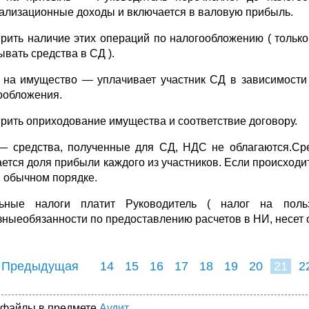
ализационные доходы и включается в валовую прибыль.
рить наличие этих операций по налогообложению ( тольк
ывать средства в СД ).
 на имущество — уплачивает участник СД в зависимости 
ообложения.
рить оприходование имущества и соответствие договору.
 средства, полученные для СД, НДС не облагаются.Сре
ается доля прибыли каждого из участников. Если происходит
 обычном порядке.
льные налоги платит Руководитель ( налог на пол
зныеобязанности по предоставлению расчетов в НИ, несет о
 Предыдущая
14
15
16
17
18
19
20
21
2
 файлы в предмете
Аудит