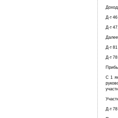
Доход
Д-т 4
Д-т 47
Далее
Д-т 8
Д-т 7
Прибы
С 1 я
руков
участ
Участ
Д-т 78