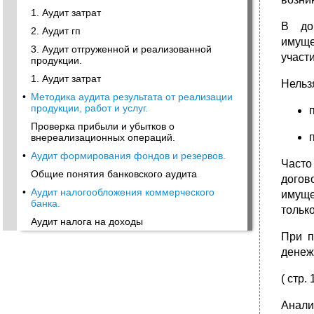
1. Аудит затрат
В до
2. Аудит гп
имуще
3. Аудит отгруженной и реализованной
участ
продукции.
1. Аудит затрат
Нельз
•
Методика аудита результата от реализации
продукции, работ и услуг.
Проверка прибыли и убытков о
внереализационных операций.
•
Аудит формирования фондов и резервов.
Часто
Общие понятия банковского аудита
догов
•
Аудит налогообложения коммерческого
имуще
банка.
тольк
Аудит налога на доходы
При п
денеж
( стр. 
Аналит