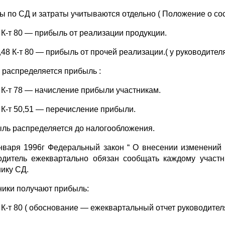
ы по СД и затраты учитываются отдельно ( Положение о сост
6 К-т 80 — прибыль от реализации продукции.
,48 К-т 80 — прибыль от прочей реализации.( у руководителя
 распределяется прибыль :
1 К-т 78 — начисление прибыли участникам.
8 К-т 50,51 — перечисление прибыли.
ль распределяется до налогообложения.
нваря 1996г Федеральный закон “ О внесении изменений 
одитель ежеквартально обязан сообщать каждому участ
нику СД.
ники получают прибыль:
 К-т 80 ( обоснование — ежеквартальный отчет руководителя