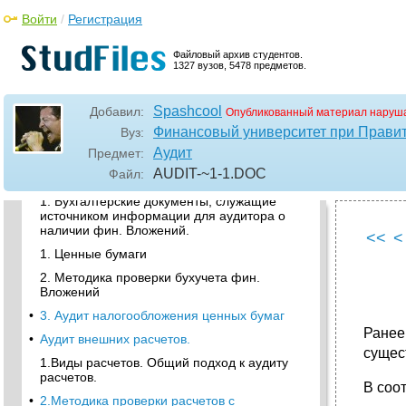
•
2. Аудит оценки производственных запасов.
Войти
/
Регистрация
3.Аудит производственных запаов на мп.
•
Аудит финансовых вложений и заемных
Файловый архив студентов.
средств
1327 вузов, 5478 предметов.
1. Бухгалтерские документы, служащие
источником информации для аудитора о
Spashcool
Добавил:
Опубликованный материал наруша
наличии фин. Вложений.
Финансовый университет при Прави
Вуз:
2. Методика проверки бухучета фин.
Аудит
Предмет:
Вложений
AUDIT-~1-1
.DOC
Файл:
3. Аудит налогообложения ценных бумаг
1. Бухгалтерские документы, служащие
источником информации для аудитора о
наличии фин. Вложений.
<<
<
1. Ценные бумаги
2. Методика проверки бухучета фин.
Вложений
•
3. Аудит налогообложения ценных бумаг
Ранее
•
Аудит внешних расчетов.
сущес
1.Виды расчетов. Общий подход к аудиту
расчетов.
В соо
•
2.Методика проверки расчетов с