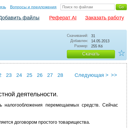
язь
Вопросы и предложения
Добавить файлы
Реферат AI
Заказать работу
Скачиваний:
31
Добавлен:
14.05.2013
Размер:
255 Кб
☆
Скачать
2
23
24
25
26
27
28
Следующая >
>>
стной деятельности.
ть налогообложения перемещаемых средств. Сейчас
вляется договором простого товарищества.