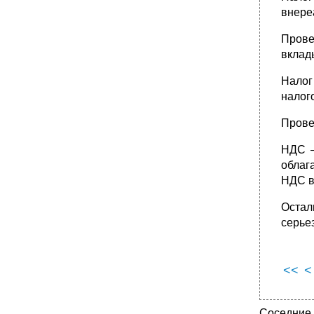
внере
Прове
вклад
Налог
налог
Прове
НДС —
облаг
НДС в
Оста
серье
<<
<
Соседние