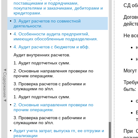
поставщиками и подрядчиками,
СД об
покупателями и заказчиками, дебиторами и
кредиторами.
Догов
•
3. Аудит расчетов по совместной
дейст
деятельности.
•
4. Особенности аудита предприятий,
Не вс
имеющих обособленные подразделения.
•
4. Аудит расчетов с бюджетом и вбф.
Аудит внутренних расчетов.
1. Аудит подотчетных сумм.
◄Содержание◄
Могут
2. Основные направления проверки по
прочим операциям.
Требу
3. Проверка расчетов с рабочими и
служащими по з/пл.
быть:
1. Аудит подотчетных сумм.
•
2. Основные направления проверки по
прочим операциям.
3. Проверка расчетов с рабочими и
служащими по з/пл.
•
Аудит учета затрат, выпуска гп, ее отгрузки и
При С
реализации
возни