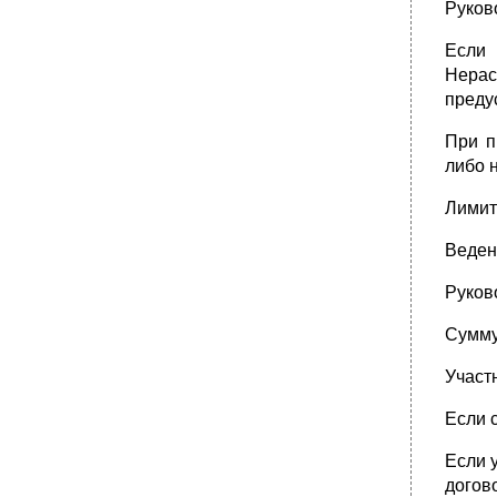
Руков
Если 
Нерас
преду
При п
либо 
Лимит
Ведени
Руков
Сумму
Участ
Если 
Если 
догов