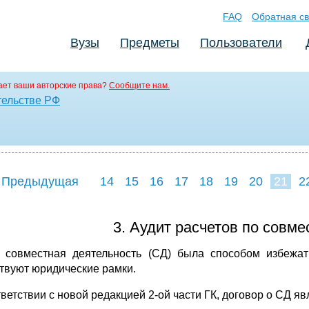
FAQ
Обратная св
Вузы
Предметы
Пользователи
ет ваши авторские права?
Сообщите нам.
тельстве РФ
 Предыдущая
14
15
16
17
18
19
20
21
2
3. Аудит расчетов по совме
 совместная деятельность (СД) была способом избежа
твуют юридические рамки.
тветствии с новой редакцией 2-ой части ГК, договор о СД я