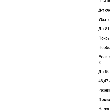
При п
Д-т сч
Убытк
Д-т 81 
Покрыт
Необх
Если 
):
Д-т 9
46,47,
Разниц
Прове
Налог