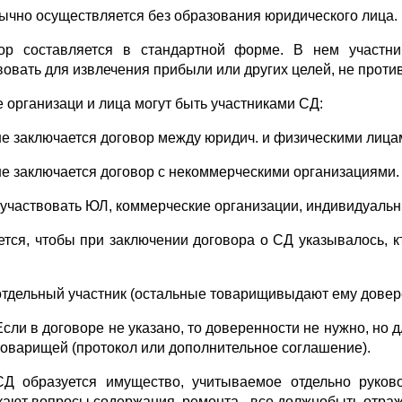
ычно осуществляется без образования юридического лица.
ор составляется в стандартной форме. В нем участни
вовать для извлечения прибыли или других целей, не проти
е организаци и лица могут быть участниками СД:
не заключается договор между юридич. и физическими лиц
не заключается договор с некоммерческими организациями.
 участвовать ЮЛ, коммерческие организации, индивидуаль
ется, чтобы при заключении договора о СД указывалось, к
отдельный участник (остальные товарищивыдают ему довер
Если в договоре не указано, то доверенности не нужно, но 
товарищей (протокол или дополнительное соглашение).
Д образуется имущество, учитываемое отдельно руково
кают вопросы содержания, ремонта - все должнобыть отраж