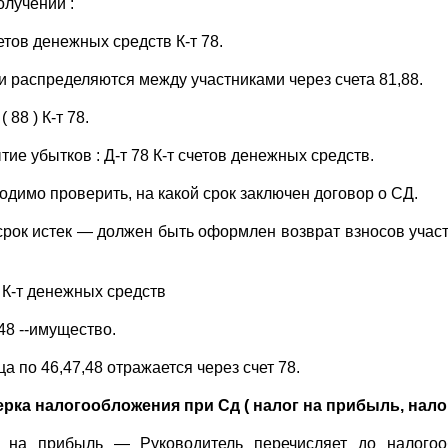
олучении :
етов денежных средств К-т 78.
и распределяются между участниками через счета 81,88.
( 88 ) К-т 78.
ие убытков : Д-т 78 К-т счетов денежных средств.
одимо проверить, на какой срок заключен договор о СД.
срок истек — должен быть оформлен возврат взносов участни
6 К-т денежных средств
48 --имущество.
а по 46,47,48 отражается через счет 78.
рка налогообложения при Сд ( налог на прибыль, нало
 на прибыль — Руководитель перечисляет до налогоо