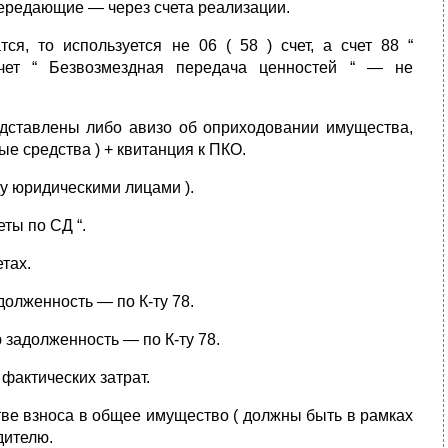
передающие — через счета реализации.
я, то используется не 06 ( 58 ) счет, а счет 88 “
счет “ Безвозмездная передача ценностей “ — не
дставлены либо авизо об оприходовании имущества,
е средства ) + квитанция к ПКО.
у юридическими лицами ).
еты по СД “.
тах.
долженность — по К-ту 78.
 задолженность — по К-ту 78.
фактических затрат.
тве взноса в общее имущество ( должны быть в рамках
дителю.