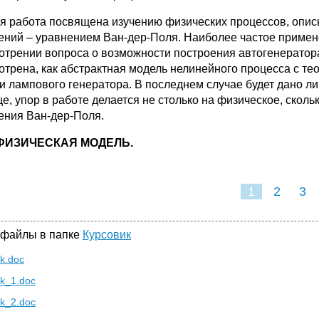
я работа посвящена изучению физических процессов, опи
ений – уравнением Ван-дер-Поля. Наиболее частое примен
отрении вопроса о возможности построения автогенератора
отрена, как абстрактная модель нелинейного процесса с тео
и лампового генератора. В последнем случае будет дано ли
е, упор в работе делается не столько на физическое, скол
ения Ван-дер-Поля.
ФИЗИЧЕСКАЯ МОДЕЛЬ.
1
2
3
 файлы в папке
Курсовик
k.doc
ik_1.doc
ik_2.doc