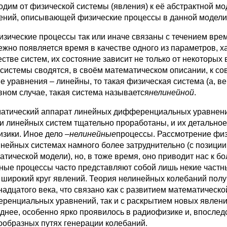
дим от физической системы (явления) к её абстрактной моде
ений, описывающей физические процессы в данной модели
изические процессы так или иначе связаны с течением врем
ежно появляется время в качестве одного из параметров, 
естве систем, их состояние зависит не только от некоторых
 системы сводятся, в своём математическом описании, к 
е уравнения – линейны, то такая физическая система (а, ве
вном случае, такая система называется
нелинейной
.
атический аппарат линейных дифференциальных уравнени
и линейных систем тщательно проработаны, и их детальное
изики. Иное дело –
нелинейные
процессы. Рассмотрение физ
инейных системах намного более затруднительно (с позици
атической модели), но, в тоже время, оно приводит нас к б
ные процессы часто представляют собой лишь некие част
 широкий круг явлений. Теория нелинейных колебаний полу
надцатого века, что связано как с развитием математическ
ренциальных уравнений, так и с раскрытием новых явлени
днее, особенно ярко проявилось в радиофизике и, впоследс
ообразных путях генерации колебаний.