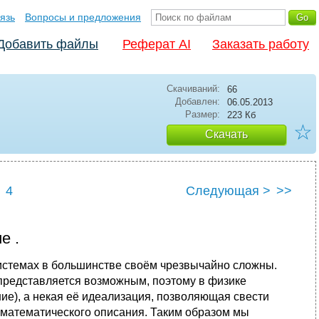
язь
Вопросы и предложения
Добавить файлы
Реферат AI
Заказать работу
Скачиваний:
66
Добавлен:
06.05.2013
Размер:
223 Кб
☆
Скачать
4
Следующая >
>>
е .
истемах в большинстве своём чрезвычайно сложны.
 представляется возможным, поэтому в физике
ие), а некая её идеализация, позволяющая свести
я математического описания. Таким образом мы