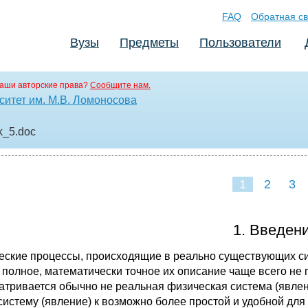
FAQ
Обратная св
Вузы
Предметы
Пользователи
аши авторские права?
Сообщите нам.
ситет им. М.В. Ломоносова
k_5
.doc
1
2
3
1. Введени
еские процессы, происходящие в реально существующих с
 полное, математически точное их описание чаще всего не
атривается обычно не реальная физическая система (явлен
систему (явление) к возможно более простой и удобной дл