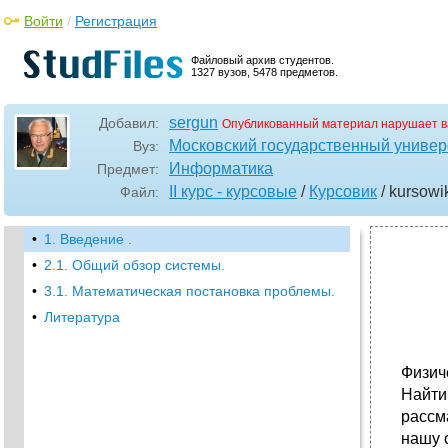
Войти
/
Регистрация
Файловый архив студентов.
1327 вузов, 5478 предметов.
sergun
Добавил:
Опубликованный материал нарушает в
Московский государственный универ
Вуз:
Информатика
Предмет:
II курс - курсовые
/
Курсовик
/ kursowi
Файл:
•
1. Введение .
•
2.1. Общий обзор системы.
•
3.1. Математическая постановка проблемы.
•
Литература
Физич
Найти
рассм
нашу 