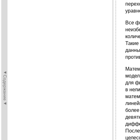
перехо
уравн
Все ф
неизб
колич
Такие
данны
проти
Матем
◄Содержание◄
модел
для ф
в нел
матем
линей
более
девят
диффе
После
целес