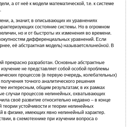
ли, а от неё к модели математической, т.е. к системе
.
ени, а, значит, в описывающих их уравнениях
характеризующих состояние системы. Но в огромном
 величин, но и от быстроты их изменения во времени.
совокупностям дифференциальных уравнений. Если
рнее, её абстрактная модель) называется
линейной
. В
й прекрасно разработан. Основные абстрактные
 изучение не представляет собой особой проблемы
ических процессов (в первую очередь, колебательных)
и получения точного аналитического решения
олее интересным, общим результатам; в их рамках
ные случаи процессов нелинейных, охватывающих
чила своё развитие относительно недавно – в конце
ой теории устойчивости и теории нелинейных
й в физике, имеющих явно нелинейный характер.
твии, в схемотехнике при изучении вопроса о