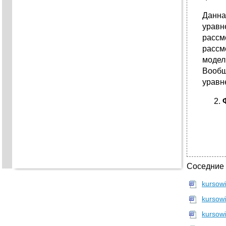
Данна
уравн
рассм
рассм
модел
Вообщ
уравн
Соседние
kursowi
kursow
kursow