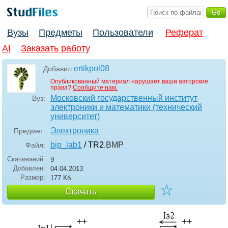
Вузы
Предметы
Пользователи
Реферат
AI
Заказать работу
ertikpol08
Добавил:
Опубликованный материал нарушает ваши авторские
права?
Сообщите нам.
Московский государственный институт
Вуз:
электроники и математики (технический
университет)
Электроника
Предмет:
bip_lab1
/ TR2
.BMP
Файл:
Скачиваний:
9
Добавлен:
04.04.2013
Размер:
177 Кб
☆
Скачать