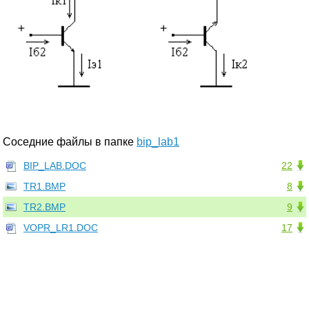
Соседние файлы в папке
bip_lab1
BIP_LAB.DOC
22
TR1.BMP
8
TR2.BMP
9
VOPR_LR1.DOC
17