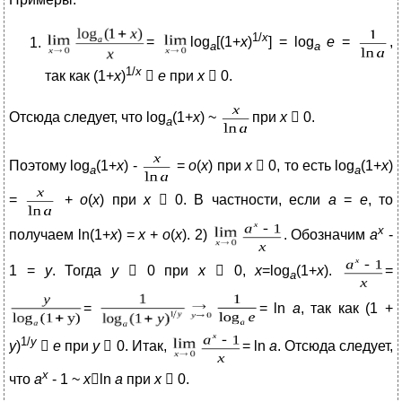
1/
x
=
log
[(1+
x
)
] = log
e
=
,
a
a
1/
x
так как (1+
x
)

e
при
x
 0.
Отсюда следует, что log
(1+
x
) ~
при
х
 0.
a
Поэтому log
(1+
x
) -
=
о
(
х
) при
х
 0, то есть log
(1+
x
)
a
a
=
+
о
(
х
) при
х
 0. В частности, если
а
=
е
, то
х
получаем ln(1+
x
) =
х
+
о
(
х
). 2)
. Обозначим
а
-
1 =
у
. Тогда
y
 0 при
х
 0,
х
=log
(1+
x
).
=
a
=
= ln
a
, так как (1 +
1/
y
y
)

е
при
y
 0. Итак,
= ln
a
. Отсюда следует,
х
что
а
- 1 ~
x

ln
a
при
х
 0.