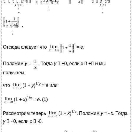
.
Отсюда следует, что
=
е
.
Положим
у
=
. Тогда
y
 +0, если
х
 + и мы
получаем,
1/
у
что
(1 +
у
)
=
е
или
1/
х
(1 +
х
)
=
е
.
(1)
1/
х
Рассмотрим теперь
(1 +
х
)
. Положим
у
= -
х
. Тогда
y
 +0, если х  -0.