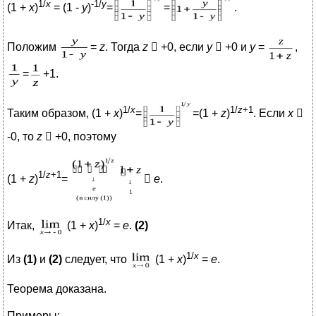
1/
х
-1/
у
(1 +
х
)
= (1 -
у
)
=
=
.
Положим
=
z
. Тогда
z
 +0, если
y
 +0 и
y
=
,
=
+1.
1/
х
1/
z
+1
Таким образом, (1 +
х
)
=
=(1 +
z
)
. Если
х

-0, то
z
 +0, поэтому
1/
z
+1
(1 +
z
)
=

e
.
1/
х
Итак,
(1 +
х
)
=
е
.
(2)
1/
х
Из
(1)
и
(2)
следует, что
(1 +
х
)
=
е
.
Теорема доказана.
Примеры: