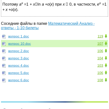
х
х
Поэтому
а
=1 +
x

ln
a
+
o
(
x
) при
х
 0, в частности,
е
=1
+
x
+
o
(
x
).
Соседние файлы в папке
Математический Анализ -
ответы - 1-10 билеты
вопрос 1.doc
119
вопрос 10.doc
107
вопрос 2.doc
106
вопрос 3.doc
104
вопрос 4.doc
103
вопрос 5.doc
106
вопрос 6.doc
108