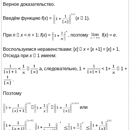
Верное доказательство.
Введём функцию
f
(
x
) =
(
x
 1).
При
n

x
<
n
+ 1:
f
(
x
) =
, поэтому
f
(
x
) =
e
.
Воспользуемся неравенствами: [
x
] 
x
< [
x
+1] = [
x
] + 1.
Отсюда при
x
 1 имеем:
<

а, следовательно, 1 +
< 1+
 1 +
.
Поэтому


или