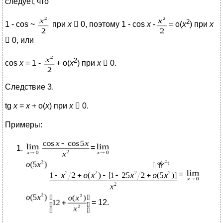
следует, что
2
1 - cos ~
при
х
 0, поэтому 1 - cos
x
-
= o(
x
) при
х
 0, или
2
cos
x
= 1 -
+ o(
x
) при
х
 0.
Следствие 3.
tg
x
=
x
+ o(
x
) при
х
 0.
Примеры:
=
=
=
12.