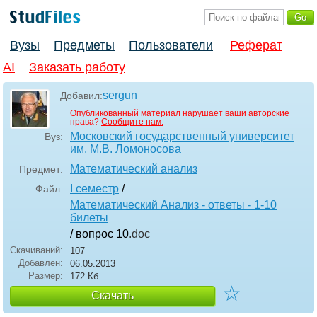
Вузы
Предметы
Пользователи
Реферат
AI
Заказать работу
sergun
Добавил:
Опубликованный материал нарушает ваши авторские
права?
Сообщите нам.
Московский государственный университет
Вуз:
им. М.В. Ломоносова
Математический анализ
Предмет:
I семестр
/
Файл:
Математический Анализ - ответы - 1-10
билеты
/ вопрос 10
.doc
Скачиваний:
107
Добавлен:
06.05.2013
Размер:
172 Кб
☆
Скачать