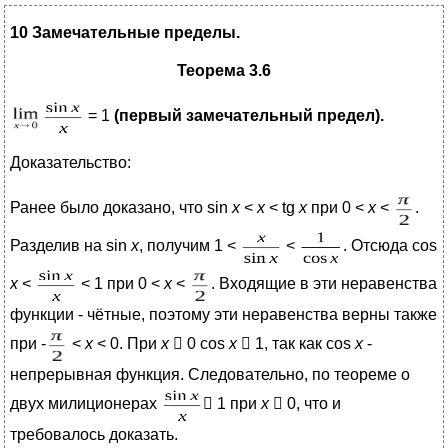
10
Замечательные пределы.
Теорема 3.6
= 1
(первый замечательный предел).
Доказательство:
Ранее было доказано, что sin
x
<
x
< tg
x
при 0 <
x
<
.
Разделив на sin
x
, получим 1 <
<
. Отсюда cos
x
<
< 1 при 0 <
x
<
. Входящие в эти неравенства
функции - чётные, поэтому эти неравенства верны также
при -
<
x
< 0. При
x
 0 cos
x
 1, так как сos
x
-
непрерывная функция. Следовательно, по теореме о
двух милиционерах
 1 при
х
 0, что и
требовалось доказать.