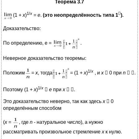
Теорема 3.7
1/
х

(1 +
х
)
=
е
.
(это неопределённость типа 1
).
Доказательство:
По определению, е =
.
Неверное доказательство теоремы:
1/
х
Положим
=
х
, тогда
= (1 +
х
)
, и
x
 0 при
n
 .
1/
х
Поэтому (1 +
х
)

e
при
х
 .
Это доказательство неверно, так как здесь
x
 0
определённым способом
(
x
=
, где
n
- натуральное число), а нужно
рассматривать произвольное стремление
x
к нулю.