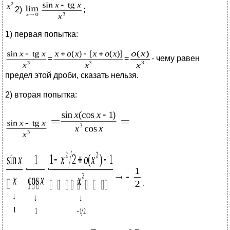
2)
;
1) первая попытка:
=
=
- чему равен
предел этой дроби, сказать нельзя.
2) вторая попытка:
.