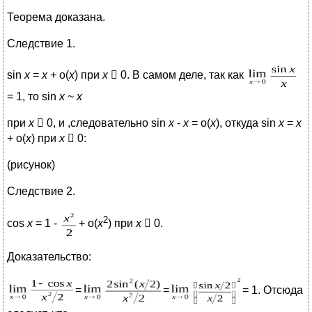
Теорема доказана.
Следствие 1.
sin
x
=
x
+ о(
х
) при
х
 0. В самом деле, так как
= 1, то sin
x
~
x
при
х
 0, и ,следовательно sin
x
-
x
= o(
x
), откуда sin
x
=
x
+ о(
х
) при
х
 0:
(рисунок)
Следствие 2.
2
cos
x
= 1 -
+ o(
x
) при
х
 0.
Доказательство:
=
=
= 1. Отсюда