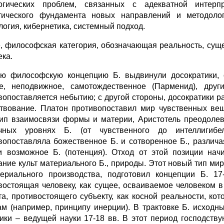
огических проблем, связанных с адекватной интерп
тического фундамента новых направлений и методолог
логия, кибернетика, системный подход.
, философская категория, обозначающая реальность, сущ
ека.
ю философскую концепцию Б. выдвинули досократики, о
е, неподвижное, самотождественное (Парменид), друг
вопоставляется небытию; с другой стороны, досократики ра
твование. Платон противопоставил мир чувственных ве
ип взаимосвязи формы и материи, Аристотель преодолев
чных уровнях Б. (от чувственного до интеллигибе
вопоставляла божественное Б. и сотворенное Б., различа
 и возможное Б. (потенция). Отход от этой позиции на
ание культ материального Б., природы. Этот новый тип м
ериального производства, подготовил концепции Б. 17
востоящая человеку, как сущее, осваиваемое человеком в 
та, противостоящего субъекту, как косной реальности, к
ам (например, принципу инерции). В трактовке Б. исходн
ики – ведущей науки 17-18 вв. В этот период господству