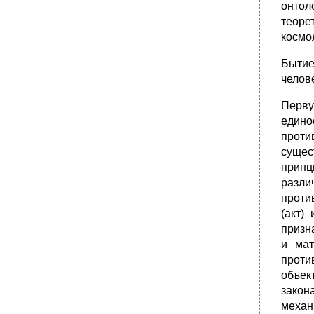
онтол
теоре
космо
Бытие
челов
Перву
едино
проти
сущес
принц
разли
проти
(акт)
призн
и мат
проти
объек
закон
механ