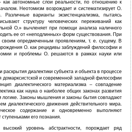
 как автономные слои реальности, по отношению к
ачалом. Неотомизм возрождает и систематизирует О.
. Различные варианты экзистенциализма, пытаясь
исывают структуру человеческих переживаний как
альной О.» вычленяет при помощи анализа наличного
ободить ее от «неподлинных» форм существования. При
 своим опредмеченным проявлениям, т. е. сущему. В
зрождения О. как рецидивы заблуждений философии и
иномии и проблемы О. решаются в рамках науки или
 раскрытия диалектики субъекта и объекта в процессе
ля домарксистской и современной западной философии
инцип диалектического материализма – совпадение
лектика как наука о наиболее общих законах развития
и логике. Законы мышления и законы бытия совпадают
ем диалектического движения действительного мира.
гическое содержание и одновременно выполняют
 ступеньками его познания.
 высокий уровень абстрактности, порождает ряд