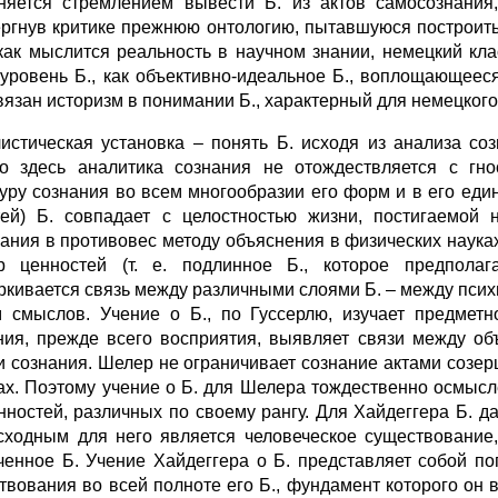
няется стремлением вывести Б. из актов самосознания,
ргнув критике прежнюю онтологию, пытавшуюся построить 
 как мыслится реальность в научном знании, немецкий кл
 уровень Б., как объективно-идеальное Б., воплощающеес
вязан историзм в понимании Б., характерный для немецкого
истическая установка – понять Б. исходя из анализа со
о здесь аналитика сознания не отождествляется с гно
туру сознания во всем многообразии его форм и в его ед
тей) Б. совпадает с целостностью жизни, постигаемой
ания в противовес методу объяснения в физических науках
 ценностей (т. е. подлинное Б., которое предполаг
ркивается связь между различными слоями Б. – между псих
 смыслов. Учение о Б., по Гуссерлю, изучает предметн
ния, прежде всего восприятия, выявляет связи между о
и сознания. Шелер не ограничивает сознание актами созе
ах. Поэтому учение о Б. для Шелера тождественно осмыс
нностей, различных по своему рангу. Для Хайдеггера Б. да
Исходным для него является человеческое существование,
ченное Б. Учение Хайдеггера о Б. представляет собой по
твования во всей полноте его Б., фундамент которого он в