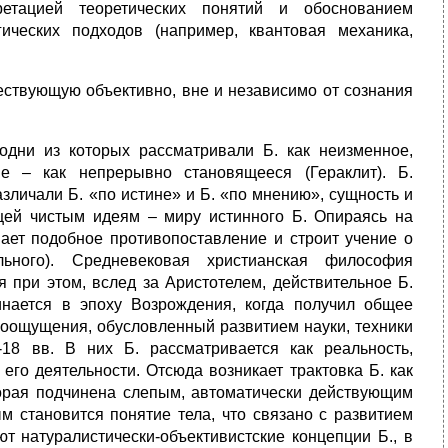
ретацией теоретических понятий и обоснованием
ических подходов (например, квантовая механика,
ествующую объективно, вне и независимо от сознания
дни из которых рассматривали Б. как неизменное,
ие – как непрерывно становящееся (Гераклит). Б.
зличали Б. «по истине» и Б. «по мнению», сущность и
щей чистым идеям – миру истинного Б. Опираясь на
ает подобное противопоставление и строит учение о
льного). Средневековая христианская философия
я при этом, вслед за Аристотелем, действительное Б.
чинается в эпоху Возрождения, когда получил общее
ироощущения, обусловленный развитием науки, техники
-18 вв. В них Б. рассматривается как реальность,
его деятельности. Отсюда возникает трактовка Б. как
оторая подчинена слепым, автоматически действующим
ым становится понятие тела, что связано с развитием
ют натуралистически-объективистские концепции Б., в