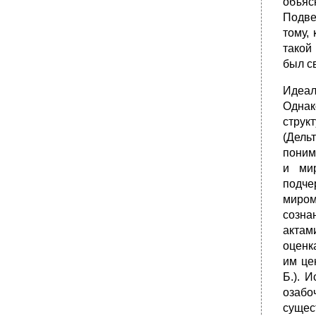
объяс
Подве
тому,
такой
был с
Идеал
Однак
струк
(Дель
поним
и мир
подче
миром
созна
актам
оценк
им це
Б.). 
озабо
сущес