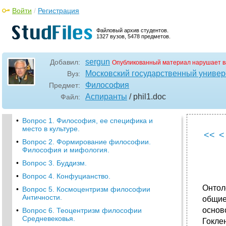
Войти
/
Регистрация
Файловый архив студентов.
1327 вузов, 5478 предметов.
sergun
Добавил:
Опубликованный материал нарушает в
Московский государственный универ
Вуз:
Философия
Предмет:
Аспиранты
/ phil1
.doc
Файл:
•
Вопрос 1. Философия, ее специфика и
место в культуре.
<<
<
•
Вопрос 2. Формирование философии.
Философия и мифология.
•
Вопрос 3. Буддизм.
•
Вопрос 4. Конфуцианство.
Онтол
•
Вопрос 5. Космоцентризм философии
Античности.
общие
основ
•
Вопрос 6. Теоцентризм философии
Средневековья.
Гокле