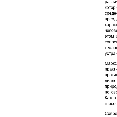
разли
котор
средн
преод
харак
челов
этом 
совре
теоло
устра
Маркс
практ
проти
диале
приро
по св
Кате
гносе
Совре