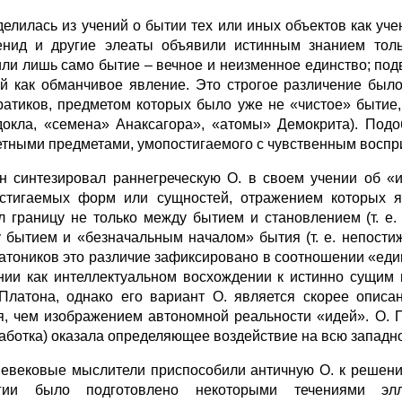
делилась из учений о бытии тех или иных объектов как у
нид и другие элеаты объявили истинным знанием толь
ли лишь само бытие – вечное и неизменное единство; по
й как обманчивое явление. Это строгое различение был
ратиков, предметом которых было уже не «чистое» бытие
окла, «семена» Анаксагора», «атомы» Демокрита). Подо
етными предметами, умопостигаемого с чувственным воспр
н синтезировал раннегреческую О. в своем учении об «и
стигаемых форм или сущностей, отражением которых я
л границу не только между бытием и становлением (т. е.
 бытием и «безначальным началом» бытия (т. е. непости
атоников это различие зафиксировано в соотношении «едино
нии как интеллектуальном восхождении к истинно сущим 
Платона, однако его вариант О. является скорее описа
я, чем изображением автономной реальности «идей». О. 
аботка) оказала определяющее воздействие на всю западн
евековые мыслители приспособили античную О. к решени
огии было подготовлено некоторыми течениями элл