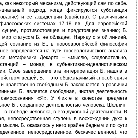
а, как некоторый механизм, действующий сам по себе.
циальный подход, когда фиксируются субстанция
нование) и ее акциденции (свойства). С различными
философских системах 17-18 вв. Для европейской
 сущее, противостоящее и предстоящее знанию; Б.
 мир статусом Б. не обладает. Наряду с этой линией,
ей сознание из Б., в новоевропейской философии
нее определяется на пути гносеологического анализа
се метафизики Декарта – «мыслю, следовательно,
станций – монад, в субъективно-идеалистическом
ии. Свое завершение эта интерпретация Б. нашла в
войством вещей; Б. – это общезначимый способ связи
и нравственно-свободным Б. заключается в различии
инным Б. является свободная, чистая деятельность
 самосознания «Я». У Фихте в качестве предмета
ьное Б., созданное деятельностью человека. Шеллинг
 в свободе человека, в его духовной деятельности. В
ая, непосредственная ступень в восхождении духа к
й мысли. Б. оказалось у него крайне бедным и по сути
деленное, непосредственное, бескачественное), что