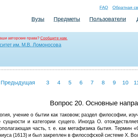
FAQ
Обратная св
Вузы
Предметы
Пользователи
аши авторские права?
Сообщите нам.
ситет им. М.В. Ломоносова
 Предыдущая
3
4
5
6
7
8
9
10
1
Вопрос 20. Основные напра
огия, учение о бытии как таковом; раздел философии, и
 сущности и категории сущего. Иногда О. отождествляе
ополагающая часть, т. е. как метафизика бытия. Термин 
ниуса (1613) и был закреплен в философской системе Х. Во