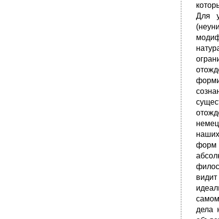
котор
Для у
(неун
модиф
натур
огран
отожд
форми
созна
сущес
отожд
немец
наших
форм 
абсол
филос
видит
идеал
самом
дела 