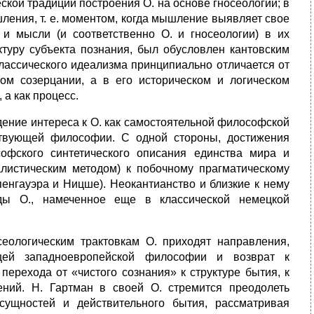
ской традиции построения О. на основе гносеологии; в
ления, т. е. моментом, когда мышление выявляет свое
и мысли (и соответственно О. и гносеологии) в их
туру субъекта познания, был обусловлен кантовским
классического идеализма принципиально отличается от
ном созерцании, а в его историческом и логическом
 а как процесс.
дение интереса к О. как самостоятельной философской
ствующей философии. С одной стороны, достижения
офского синтетического описания единства мира и
алистическим методом) к побочному прагматическому
енгауэра и Ницше). Неокантианство и близкие к нему
оды О., намеченное еще в классической немецкой
сеологическим трактовкам О. приходят направления,
щей западноевропейской философии и возврат к
перехода от «чистого сознания» к структуре бытия, к
ений. Н. Гартман в своей О. стремится преодолеть
сущностей и действительного бытия, рассматривая