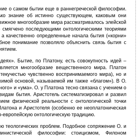
чение о самом бытии еще в раннегреческой философии.
ко знание об истинно существующем, каковым они
движное многообразие мира рассматривалось элейской
о смягчено последующими онтологическими теориями
, а качественно определенные начала бытия («корни»
бное понимание позволяло объяснить связь бытия с
иятием.
деях». Бытие, по Платону, есть совокупность идей –
вляется многообразие вещественного мира. Платон
 текучестью чувственно воспринимаемого мира), но и
жимой основой, называемой им также «благом»). В О.
го» и «ума». О. у Платона тесно связана с учением о
видам бытия. Аристотель систематизировал и развил
нием физической реальности с онтологической точки
Платона и Аристотеля (особенно ее неоплатоническая
о-европейскую онтологическую традицию.
ю теологических проблем. Подобное сопряжение О. и
инистической философии: стоицизмом, Филоном