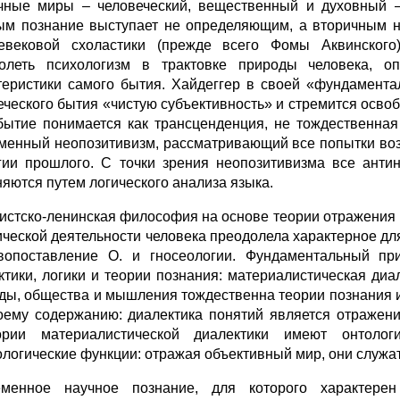
чные миры – человеческий, вещественный и духовный –
ым познание выступает не определяющим, а вторичным н
евековой схоластики (прежде всего Фомы Аквинского)
олеть психологизм в трактовке природы человека, оп
теристики самого бытия. Хайдеггер в своей «фундамент
еческого бытия «чистую субъективность» и стремится осв
бытие понимается как трансценденция, не тождественная
менный неопозитивизм, рассматривающий все попытки во
гии прошлого. С точки зрения неопозитивизма все ант
няются путем логического анализа языка.
истско-ленинская философия на основе теории отражения и
ической деятельности человека преодолела характерное д
вопоставление О. и гносеологии. Фундаментальный пр
ктики, логики и теории познания: материалистическая диа
ды, общества и мышления тождественна теории познания 
оему содержанию: диалектика понятий является отражени
гории материалистической диалектики имеют онтоло
ологические функции: отражая объективный мир, они служат
менное научное познание, для которого характерен