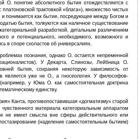
ой О. понятие абсолютного бытия отождествляется с
 платоновской трактовкой «блага»), множество чистых
и и понимается как бытие, посредующее между Богом и
годатью бытия, толкуются как наличное существование
й категориальной разработкой, детальным различением
ного и потенциального, необходимого, возможного и
ись в споре схоластов об универсалиях.
роблемах познания, однако О. остается непременной
рационалистов). У Декарта, Спинозы, Лейбница О.
овней бытия, сохраняя некоторую зависимость от
в является уже не О., а гносеология. У философов-
(например, у Юма О. как самостоятельная доктрина
стематическому единству.
фия» Канта, противопоставившая «догматизму» старой
я чувственного материала категориальным аппаратом
бе не имеет смысла вне сферы действительного или
ипостазирование (наделение самостоятельным бытием)