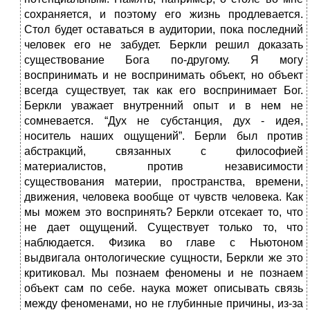
сохраняется, и поэтому его жизнь продлевается.
Стол будет оставаться в аудитории, пока последний
человек его не забудет. Беркли решил доказать
существование Бога по-другому. Я могу
воспринимать и не воспринимать объект, но объект
всегда существует, так как его воспринимает Бог.
Беркли уважает внутренний опыт и в нем не
сомневается. “Дух не субстанция, дух - идея,
носитель наших ощущений”. Берли был против
абстракций, связанных с философией
материалистов, против независимости
существования материи, пространства, времени,
движения, человека вообще от чувств человека. Как
мы можем это воспринять? Беркли отсекает то, что
не дает ощущений. Существует только то, что
наблюдается. Физика во главе с Ньютоном
выдвигала онтологические сущности, Беркли же это
критиковал. Мы познаем феномены и не познаем
объект сам по себе. наука может описывать связь
между феноменами, но не глубинные причины, из-за