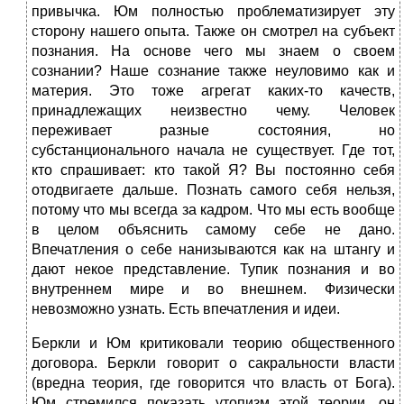
привычка. Юм полностью проблематизирует эту
сторону нашего опыта. Также он смотрел на субъект
познания. На основе чего мы знаем о своем
сознании? Наше сознание также неуловимо как и
материя. Это тоже агрегат каких-то качеств,
принадлежащих неизвестно чему. Человек
переживает разные состояния, но
субстанционального начала не существует. Где тот,
кто спрашивает: кто такой Я? Вы постоянно себя
отодвигаете дальше. Познать самого себя нельзя,
потому что мы всегда за кадром. Что мы есть вообще
в целом объяснить самому себе не дано.
Впечатления о себе нанизываются как на штангу и
дают некое представление. Тупик познания и во
внутреннем мире и во внешнем. Физически
невозможно узнать. Есть впечатления и идеи.
Беркли и Юм критиковали теорию общественного
договора. Беркли говорит о сакральности власти
(вредна теория, где говорится что власть от Бога).
Юм стремился показать утопизм этой теории, он