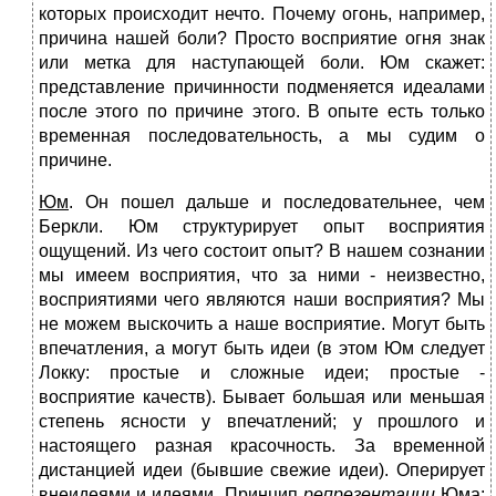
которых происходит нечто. Почему огонь, например,
причина нашей боли? Просто восприятие огня знак
или метка для наступающей боли. Юм скажет:
представление причинности подменяется идеалами
после этого по причине этого. В опыте есть только
временная последовательность, а мы судим о
причине.
Юм
. Он пошел дальше и последовательнее, чем
Беркли. Юм структурирует опыт восприятия
ощущений. Из чего состоит опыт? В нашем сознании
мы имеем восприятия, что за ними - неизвестно,
восприятиями чего являются наши восприятия? Мы
не можем выскочить а наше восприятие. Могут быть
впечатления, а могут быть идеи (в этом Юм следует
Локку: простые и сложные идеи; простые -
восприятие качеств). Бывает большая или меньшая
степень ясности у впечатлений; у прошлого и
настоящего разная красочность. За временной
дистанцией идеи (бывшие свежие идеи). Оперирует
внеидеями и идеями. Принцип
репрезентации
Юма: