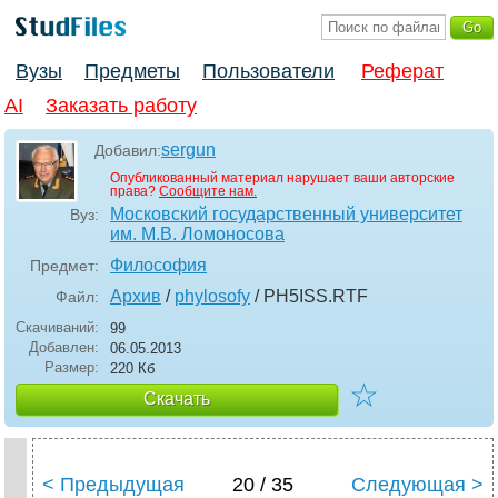
Вузы
Предметы
Пользователи
Реферат
AI
Заказать работу
sergun
Добавил:
Опубликованный материал нарушает ваши авторские
права?
Сообщите нам.
Московский государственный университет
Вуз:
им. М.В. Ломоносова
Философия
Предмет:
Архив
/
phylosofy
/ PH5ISS
.RTF
Файл:
Скачиваний:
99
Добавлен:
06.05.2013
Размер:
220 Кб
☆
Скачать
< Предыдущая
20 / 35
Следующая >