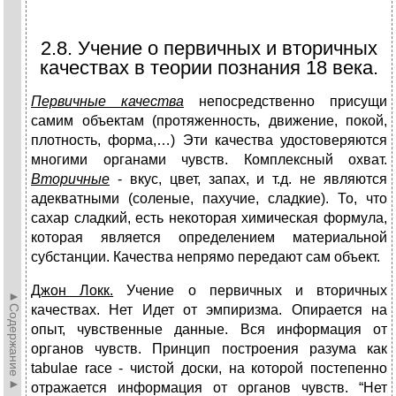
2.8. Учение о первичных и вторичных
качествах в теории познания 18 века.
Первичные качества
непосредственно присущи
самим объектам (протяженность, движение, покой,
плотность, форма,…) Эти качества удостоверяются
многими органами чувств. Комплексный охват.
Вторичные
- вкус, цвет, запах, и т.д. не являются
адекватными (соленые, пахучие, сладкие). То, что
сахар сладкий, есть некоторая химическая формула,
которая является определением материальной
субстанции. Качества непрямо передают сам объект.
Джон Локк.
Учение о первичных и вторичных
►Содержание►
качествах. Нет Идет от эмпиризма. Опирается на
опыт, чувственные данные. Вся информация от
органов чувств. Пpинцип построения разума как
tabulae race - чистой доски, на которой постепенно
отражается информация от органов чувств. “Hет