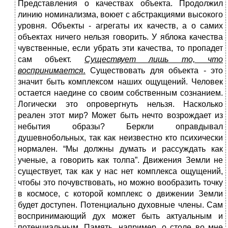
Представления о качествах объекта. Продолжил
линию номинализма, воюет с абстракциями высокого
уровня. Объекты - агрегаты их качеств, а о самих
объектах ничего нельзя говорить. У яблока качества
чувственные, если убрать эти качества, то пропадет
сам объект.
Существует лишь то, что
воспринимается.
Существовать для объекта - это
значит быть комплексом наших ощущений. Человек
остается наедине со своим собственным сознанием.
Логически это опровергнуть нельзя. Насколько
реален этот мир? Может быть нечто возрождает из
небытия образы? Беркли оправдывал
душевнобольных, так как неизвестно кто психически
нормален. “Мы должны думать и рассуждать как
ученые, а говорить как толпа”. Движения Земли не
существует, так как у нас нет комплекса ощущений,
чтобы это почувствовать, но можно вообразить точку
в космосе, с которой комплекс о движении Земли
будет доступен. Потенциально духовные члены. Сам
воспринимающий дух может быть актуальным и
потенциальным. Память, например, о столе во мне