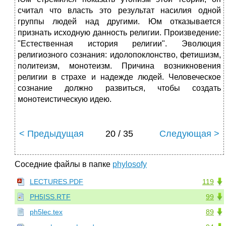
считал что власть это результат насилия одной
группы людей над другими. Юм отказывается
признать исходную данность религии. Произведение:
"Естественная история религии". Эволюция
религиозного сознания: идолопоклонство, фетишизм,
политеизм, монотеизм. Причина возникновения
религии в страхе и надежде людей. Человеческое
сознание должно развиться, чтобы создать
монотеистическую идею.
< Предыдущая
20 / 35
Следующая >
Соседние файлы в папке
phylosofy
LECTURES.PDF
119
PH5ISS.RTF
99
ph5lec.tex
89