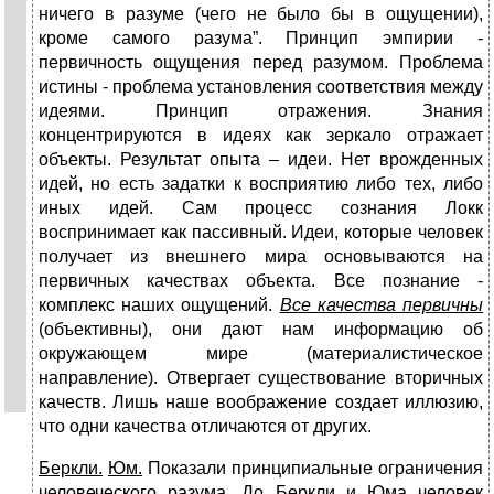
ничего в разуме (чего не было бы в ощущении),
кроме самого разума”. Пpинцип эмпиpии -
первичность ощущения перед разумом. Пpоблема
истины - проблема установления соответствия между
идеями. Пpинцип отражения. Знания
концентрируются в идеях как зеркало отражает
объекты. Результат опыта – идеи. Hет врожденных
идей, но есть задатки к восприятию либо тех, либо
иных идей. Сам процесс сознания Локк
воспринимает как пассивный. Идеи, которые человек
получает из внешнего мира основываются на
первичных качествах объекта. Все познание -
комплекс наших ощущений.
Все качества первичны
(объективны), они дают нам информацию об
окружающем мире (материалистическое
направление). Отвергает существование вторичных
качеств. Лишь наше воображение создает иллюзию,
что одни качества отличаются от других.
Беркли.
Юм.
Показали принципиальные ограничения
человеческого разума. До Беркли и Юма человек