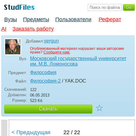
Вузы
Предметы
Пользователи
Реферат
AI
Заказать работу
sergun
Добавил:
Опубликованный материал нарушает ваши авторские
права?
Сообщите нам.
Московский государственный университет
Вуз:
им. М.В. Ломоносова
Философия
Предмет:
Философия-2
/ YAK
.DOC
Файл:
Скачиваний:
122
Добавлен:
06.05.2013
Размер:
523 Кб
☆
Скачать
< Предыдущая
22 / 22