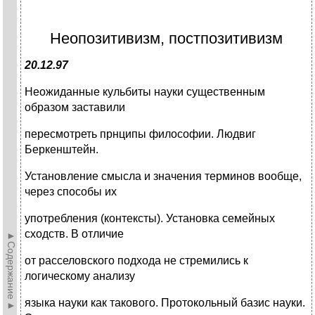
Неопозитивизм, постпозитивизм
20.12.97
Неожиданные кульбиты науки существенным
образом заставили
пересмотреть прнципы философии. Людвиг
Беркенштейн.
Установление смысла и значения терминов вообще,
через способы их
употребления (контексты). Установка семейных
сходств. В отличие
►Содержание►
от расселовского подхода не стремились к
логическому анализу
языка науки как такового. Протокольный базис науки.