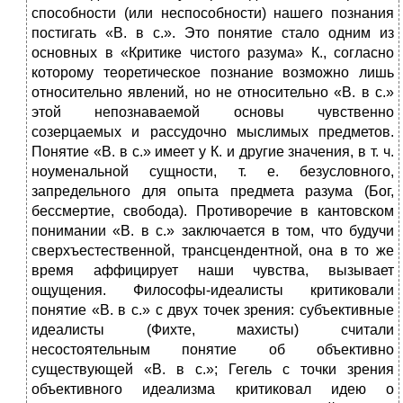
способности (или неспособности) нашего познания
постигать «В. в с.». Это понятие стало одним из
основных в «Критике чистого разума» К., согласно
которому теоретическое познание возможно лишь
относительно явлений, но не относительно «В. в с.»
этой непознаваемой основы чувственно
созерцаемых и рассудочно мыслимых предметов.
Понятие «В. в с.» имеет у К. и другие значения, в т. ч.
ноуменальной сущности, т. е. безусловного,
запредельного для опыта предмета разума (Бог,
бессмертие, свобода). Противоречие в кантовском
понимании «В. в с.» заключается в том, что будучи
сверхъестественной, трансцендентной, она в то же
время аффицирует наши чувства, вызывает
ощущения. Философы-идеалисты критиковали
понятие «В. в с.» с двух точек зрения: субъективные
идеалисты (Фихте, махисты) считали
несостоятельным понятие об объективно
существующей «В. в с.»; Гегель с точки зрения
объективного идеализма критиковал идею о