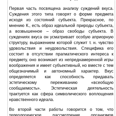
Первая часть посвящена анализу суждений вкуса.
Суждения этого типа говорят о форме предмета
исходя из состояний субъекта. Прекрасное, по
мнению К., есть образ идеальной природы субъекта,
а возвышенное – образ свободы субъекта. В
суждениях вкуса он усматривает особую априорную
структуру, выражением которой служит т. н. чувство
удовольствия и неудовольствия. Специфика его
состоит в отсутствии прагматического интереса к
предмету, оно возникает из непреднамеренной игры
воображения и имеет субъективный, но вместе с тем
общезначимый и автономный характер. Вкус
определяется как способность придавать
эстетическому переживанию «всеобщую
сообщаемость». Эстетическая деятельность
трактуется как сфера символического воплощения
нравственного идеала.
Во второй части работы говорится о том, что
телеологическое рассмотрение организмов