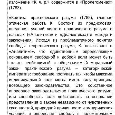
изложение «К. ч. р.» содержится в «Пролегоменах»
(1783).
«Критика практического разума (1788), главная
этическая работа К. Состоит из предисловия,
введения, учений чистого практического разума о
началах («Аналитика» и «Диалектика») и методе и
заключения. Исходя из проблематичного понятия
свободы теоретического разума, К. показывает в
«Аналитике», что единственным определяющим
основанием свободной и доброй воли может быть
только необходимый и общезначимый моральный
закон практического разума – категорический
императив: требование поступать так, чтобы максима
индивидуальной воли могла иметь силу принципа
всеобщего законодательства. Это собственное
априорное законодательство практического разума,
или способность воли действовать на основании
представления о законе независимо от чувственных
склонностей, природной причинности и эмпирических
условий, и определяет свободу в положительном