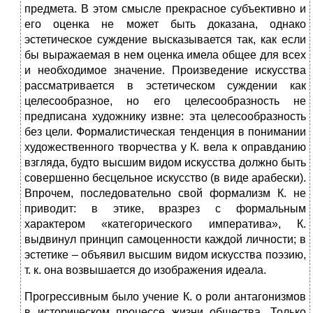
предмета. В этом смысле прекрасное субъективно и
его оценка не может быть доказана, однако
эстетическое суждение высказывается так, как если
бы выражаемая в нем оценка имела общее для всех
и необходимое значение. Произведение искусства
рассматривается в эстетическом суждении как
целесообразное, но его целесообразность не
предписана художнику извне: эта целесообразность
без цели. Формалистическая тенденция в понимании
художественного творчества у К. вела к оправданию
взгляда, будто высшим видом искусства должно быть
совершенно бесцельное искусство (в виде арабески).
Впрочем, последовательно свой формализм К. не
приводит: в этике, вразрез с формальным
характером «категорического императива», К.
выдвинул принцип самоценности каждой личности; в
эстетике – объявил высшим видом искусства поэзию,
т. к. она возвышается до изображения идеала.
Прогрессивным было учение К. о роли антагонизмов
в историческом процессе жизни общества. Только