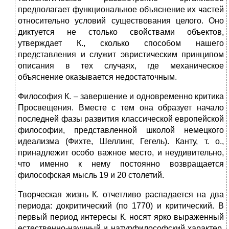
предполагает функциональное объяснение их частей
относительно условий существования целого. Оно
диктуется не столько свойствами объектов,
утверждает К., сколько способом нашего
представления и служит эвристическим принципом
описания в тех случаях, где механическое
объяснение оказывается недостаточным.
Философия К. – завершение и одновременно критика
Просвещения. Вместе с тем она образует начало
последней фазы развития классической европейской
философии, представленной школой немецкого
идеализма (Фихте, Шеллинг, Гегель). Канту, т. о.,
принадлежит особо важное место, и неудивительно,
что именно к нему постоянно возвращается
философская мысль 19 и 20 столетий.
Творческая жизнь К. отчетливо распадается на два
периода: докритический (по 1770) и критический. В
первый период интересы К. носят ярко выраженный
естественно-научный и натурфилософский характер.