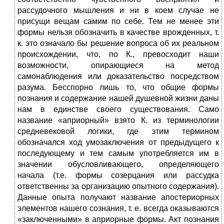
рассудочного мышления и ни в коем случае не
присущи вещам самим по себе. Тем не менее эти
формы нельзя обозначить в качестве врожденных, т.
к. это означало бы решение вопроса об их реальном
происхождении, что, по К., превосходит наши
возможности, опирающиеся на метод
самонаблюдения или доказательство посредством
разума. Бесспорно лишь то, что общие формы
познания и содержание нашей душевной жизни даны
нам в единстве своего существования. Само
название «априорный» взято К. из терминологии
средневековой логики, где этим термином
обозначался ход умозаключения от предыдущего к
последующему и тем самым употребляется им в
значении обусловливающего, определяющего
начала (т.е. формы созерцания или рассудка
ответственны за организацию опытного содержания).
Данные опыта получают название апостериорных
элементов нашего сознания, т. е. всегда оказываются
«заключенными» в априорные формы. Акт познания