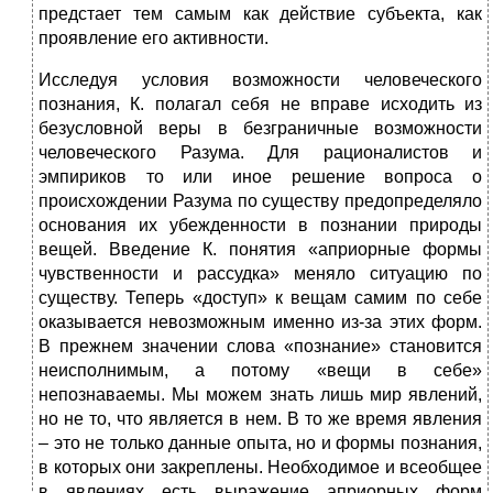
предстает тем самым как действие субъекта, как
проявление его активности.
Исследуя условия возможности человеческого
познания, К. полагал себя не вправе исходить из
безусловной веры в безграничные возможности
человеческого Разума. Для рационалистов и
эмпириков то или иное решение вопроса о
происхождении Разума по существу предопределяло
основания их убежденности в познании природы
вещей. Введение К. понятия «априорные формы
чувственности и рассудка» меняло ситуацию по
существу. Теперь «доступ» к вещам самим по себе
оказывается невозможным именно из-за этих форм.
В прежнем значении слова «познание» становится
неисполнимым, а потому «вещи в себе»
непознаваемы. Мы можем знать лишь мир явлений,
но не то, что является в нем. В то же время явления
– это не только данные опыта, но и формы познания,
в которых они закреплены. Необходимое и всеобщее
в явлениях есть выражение априорных форм