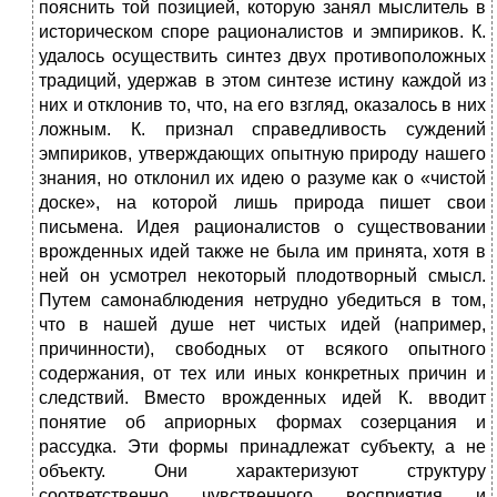
пояснить той позицией, которую занял мыслитель в
историческом споре рационалистов и эмпириков. К.
удалось осуществить синтез двух противоположных
традиций, удержав в этом синтезе истину каждой из
них и отклонив то, что, на его взгляд, оказалось в них
ложным. К. признал справедливость суждений
эмпириков, утверждающих опытную природу нашего
знания, но отклонил их идею о разуме как о «чистой
доске», на которой лишь природа пишет свои
письмена. Идея рационалистов о существовании
врожденных идей также не была им принята, хотя в
ней он усмотрел некоторый плодотворный смысл.
Путем самонаблюдения нетрудно убедиться в том,
что в нашей душе нет чистых идей (например,
причинности), свободных от всякого опытного
содержания, от тех или иных конкретных причин и
следствий. Вместо врожденных идей К. вводит
понятие об априорных формах созерцания и
рассудка. Эти формы принадлежат субъекту, а не
объекту. Они характеризуют структуру
соответственно чувственного восприятия и