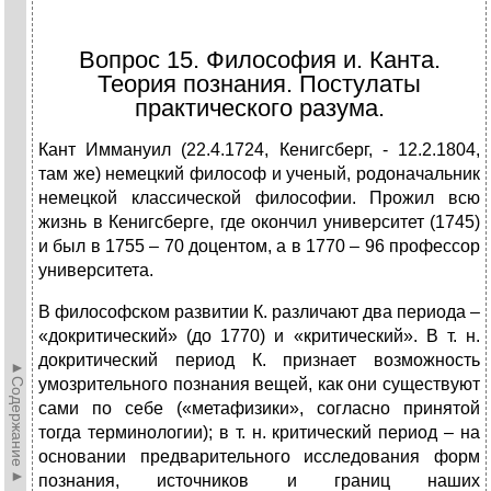
Вопрос 15. Философия и. Канта.
Теория познания. Постулаты
практического разума.
Кант Иммануил (22.4.1724, Кенигсберг, - 12.2.1804,
там же) немецкий философ и ученый, родоначальник
немецкой классической философии. Прожил всю
жизнь в Кенигсберге, где окончил университет (1745)
и был в 1755 – 70 доцентом, а в 1770 – 96 профессор
университета.
В философском развитии К. различают два периода –
«докритический» (до 1770) и «критический». В т. н.
докритический период К. признает возможность
►Содержание►
умозрительного познания вещей, как они существуют
сами по себе («метафизики», согласно принятой
тогда терминологии); в т. н. критический период – на
основании предварительного исследования форм
познания, источников и границ наших