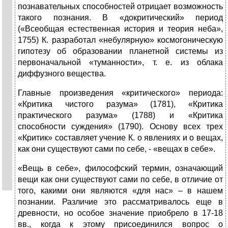
познавательных способностей отрицает возможность
такого познания. В «докритический» период
(«Всеобщая естественная история и теория неба»,
1755) К. разработал «небулярную» космогоническую
гипотезу об образовании планетной системы из
первоначальной «туманности», т. е. из облака
диффузного вещества.
Главные произведения «критического» периода:
«Критика чистого разума» (1781), «Критика
практического разума» (1788) и «Критика
способности суждения» (1790). Основу всех трех
«Критик» составляет учение К. о явлениях и о вещах,
как они существуют сами по себе, - «вещах в себе».
«Вещь в себе», философский термин, означающий
вещи как они существуют сами по себе, в отличие от
того, какими они являются «для нас» – в нашем
познании. Различие это рассматривалось еще в
древности, но особое значение приобрело в 17-18
вв., когда к этому присоединился вопрос о