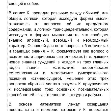
«вещей в себе».
В логике К. проводил различие между обычной, или
общей, логикой, которая исследует формы мысли,
отвлекаясь от вопросов об их предметном
содержании, и логикой трансцендентальной, которая
исследует в формах мышления то, что сообщает
знанию априорный, всеобщий и необходимый
характер. Основной для него вопрос – об источниках
и границах знания – К. формулирует как вопрос о
возможности априорных синтетических (т. е. дающих
новое знание) суждений в каждом из трех главных
видов знания – математике, теоретическом
естествознании и метафизике (умозрительного
познания истинно-сущего). Решение этих трех
вопросов «Критики чистого разума» К. приурочивает
к исследованию трех основных познавательных
способностей – чувственности, рассудка и разума.
В основе математики лежат созерцания
пространства и времени, которые у К. перестают