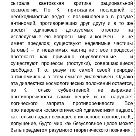
сыграла кантовская критика рациональной
космологии. По К., притязания последней с
необходимостью ведут к возникновению в разуме
антиномий, противоречащих друг другу и в то же
время одинаково доказуемых ответов на
исследуемые ею вопросы: мир и конечен – и не
имеет пределов; существуют неделимые частицы
(атомы) – и неделимых частиц нет; все процессы
протекают как причинно обусловленные – и
существуют процессы (поступки), совершающиеся
свободно. Т. о., разум по самой своей природе
антиномичен и в этом смысле диалектичен. Однако
эта диалектика космологических положений остается,
по К., только субъективной, не выражает
противоречивости самих вещей и не нарушает
логического запрета противоречивости. Все
противоречия космологической «диалектики» падают,
как только падает лежащее в их основе ложное, по К.,
допущение, будто мир как безусловное целое может
быть предметом разумного теоретического познания.