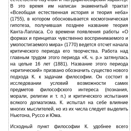
В это время им написан знаменитый трактат
«Всеобщая естественная история и теория неба»
(1755), в котором обосновывается космогоническая
гипотеза, получившая позднее название теория
Канта-Лапласа. Со времени появления работы «О
формах и принципах чувственно воспринимаемого и
умопостигаемого мира» (1770) ведется отсчет начала
критического периода его творчества. Работа над
главным трудом этого периода «К. ч. р.» затянулась
на целые 16 лет (1881). Название этого периода
«критический» призвано обозначить существо нового
подхода К. к задачам философии. Он состоит в
исследовании условий возможности самих
предметов философского интереса (познания,
морали, религии и т. п.) и критического испытания
всякого догматизма. К. испытал на себе влияние
многих мыслителей, но из их числа следует выделить
Ньютона, Руссо и Юма.
Исходный пункт философии К. удобнее всего