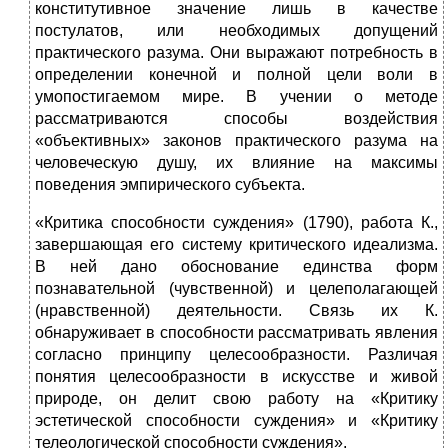
конститутивное значение лишь в качестве
постулатов, или необходимых допущений
практического разума. Они выражают потребность в
определении конечной и полной цели воли в
умопостигаемом мире. В учении о методе
рассматриваются способы воздействия
«объективных» законов практического разума на
человеческую душу, их влияние на максимы
поведения эмпирического субъекта.
«Критика способности суждения» (1790), работа К.,
завершающая его систему критического идеализма.
В ней дано обоснование единства форм
познавательной (чувственной) и целеполагающей
(нравственной) деятельности. Связь их К.
обнаруживает в способности рассматривать явления
согласно принципу целесообразности. Различая
понятия целесообразности в искусстве и живой
природе, он делит свою работу на «Критику
эстетической способности суждения» и «Критику
телеологической способности суждения».