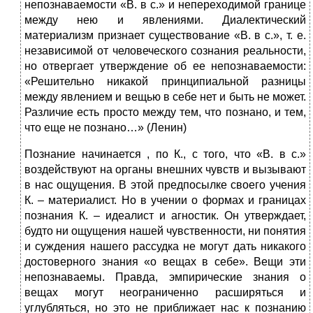
непознаваемости «В. в с.» и непереходимой границе
между нею и явлениями. Диалектический
материализм признает существование «В. в с.», т. е.
независимой от человеческого сознания реальности,
но отвергает утверждение об ее непознаваемости:
«Решительно никакой принципиальной разницы
между явлением и вещью в себе нет и быть не может.
Различие есть просто между тем, что познано, и тем,
что еще не познано…» (Ленин)
Познание начинается , по К., с того, что «В. в с.»
воздействуют на органы внешних чувств и вызывают
в нас ощущения. В этой предпосылке своего учения
К. – материалист. Но в учении о формах и границах
познания К. – идеалист и агностик. Он утверждает,
будто ни ощущения нашей чувственности, ни понятия
и суждения нашего рассудка не могут дать никакого
достоверного знания «о вещах в себе». Вещи эти
непознаваемы. Правда, эмпирические знания о
вещах могут неограниченно расширяться и
углубляться, но это не приближает нас к познанию