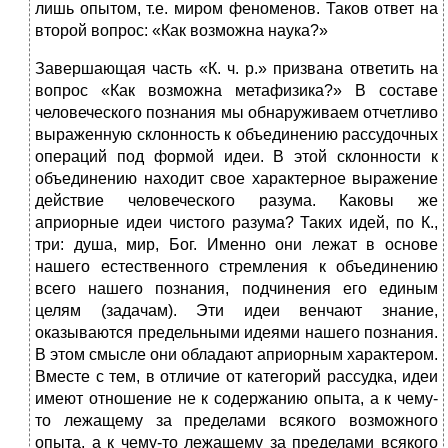
лишь опытом, т.е. миром феноменов. Таков ответ на
второй вопрос: «Как возможна наука?»
Завершающая часть «К. ч. р.» призвана ответить на
вопрос «Как возможна метафизика?» В составе
человеческого познания мы обнаруживаем отчетливо
выраженную склонность к объединению рассудочных
операций под формой идеи. В этой склонности к
объединению находит свое характерное выражение
действие человеческого разума. Каковы же
априорные идеи чистого разума? Таких идей, по К.,
три: душа, мир, Бог. Именно они лежат в основе
нашего естественного стремления к объединению
всего нашего познания, подчинения его единым
целям (задачам). Эти идеи венчают знание,
оказываются предельными идеями нашего познания.
В этом смысле они обладают априорным характером.
Вместе с тем, в отличие от категорий рассудка, идеи
имеют отношение не к содержанию опыта, а к чему-
то лежащему за пределами всякого возможного
опыта, а к чему-то лежащему за пределами всякого