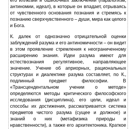
его иллюзий и ошибочных заключений (паралогизм,
антиномии, идеал), в которые он впадает, отрываясь
от чувственного основания познания и стремясь к
познанию сверхчувственного – души, мира как целого
и Бога.
К. далек от однозначно отрицательной оценки
заблуждений разума и его антиномичности – он видит
в этом проявление стремления к неограниченному
расширению знания. Идеи разума имеют для
естествознания регулятивное, направляющее
значение. Учение об априорных, рациональных
структурах и диалектике разума составляет, по К.,
подлинный предмет философии. В
«Трансцендентальном учении о методе»
определяются методы критического философского
исследования (дисциплина), его цели, идеал и
способы их достижения, рассматривается система
предметов чистого разума (сущее и должное) и
знаний о них (метафизика природы и
нравственности), а также его архитектоника. Краткое