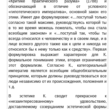
«Критике практического разума» (1788) и
обозначающий в отличие от условного
«гипотетического императива», основной закон его
этики. Имеет две формулировки: «…поступай только
согласно такой максиме, руководствуясь которой ты
в то же время можешь пожелать, чтобы она стала
всеобщим законом» и «…поступай так, чтобы ты
всегда относился к человечеству и в своем лице, и в
лице всякого другого также как к цели и никогда не
относился бы к нему только как к средству». Первая
формулировка выражает характерное для К.
формальное понимание этики, вторая ограничивает
этот формализм. Согласно К., категориальный
императив является всеобщим общеобязательным
принципом, которым должны руководствоваться все
люди независимо от их происхождения, положения и
т. д.
В эстетике К. сводит прекрасное к
«незаинтересованному» удовольствию,
доставляемому созерцанием эстетической формы