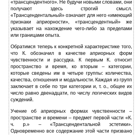
«трансцендентного». Не будучи новыми словами, они
получают здесь строгий смысл.
«Трансцендентальный» означает для него «имеющий
признаки априорности», «трансцендентный» же
указывает на нахождение чего-либо за пределами
или границами опыта.
Обратимся теперь к конкретной характеристике того,
что К. обозначил в качестве априорных форм
чувственности и рассудка. К первым К. относит
пространство и время, ко вторым – категории,
которые сведены им в четыре группы: количества,
качества, отношения и модальности. Каждая из групп
заключает в себе по три категории и, т. о., общее их
число равно двенадцати, по числу логических видов
суждений.
Учение об априорных формах чувственности –
пространстве и времени – предмет первой части «К.
ч. р.» – «Трансцендентальной эстетики».
Одновременно все содержание этой части призвано