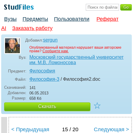
Вузы
Предметы
Пользователи
Реферат
AI
Заказать работу
sergun
Добавил:
Опубликованный материал нарушает ваши авторские
права?
Сообщите нам.
Московский государственный университет
Вуз:
им. М.В. Ломоносова
Философия
Предмет:
Философия-3
/ Философия2
.doc
Файл:
Скачиваний:
141
Добавлен:
06.05.2013
Размер:
658 Кб
☆
Скачать
< Предыдущая
15 / 20
Следующая >