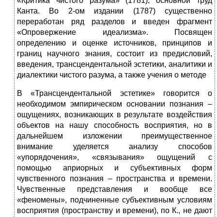
«Критика чистого разума» (1781), основной труд
Канта. Во 2-ом издании (1787) существенно
переработан ряд разделов и введен фрагмент
«Опровержение идеализма». Посвящен
определению и оценке источников, принципов и
границ научного знания, состоит из предисловий,
введения, трансцендентальной эстетики, аналитики и
диалектики чистого разума, а также учения о методе
В «Трансцендентальной эстетике» говорится о
необходимом эмпирическом основании познания –
ощущениях, возникающих в результате воздействия
объектов на нашу способность восприятия, но в
дальнейшем изложении преимущественное
внимание уделяется анализу способов
«упорядочения», «связывания» ощущений с
помощью априорных и субъективных форм
чувственного познания – пространства и времени.
Чувственные представления и вообще все
«феномены», подчиненные субъективным условиям
восприятия (пространству и времени), по К., не дают