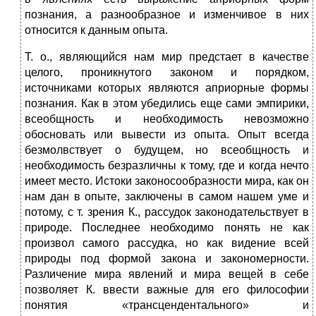
познания, а разнообразное и изменчивое в них
относится к данным опыта.
Т. о., являющийся нам мир предстает в качестве
целого, проникнутого законом и порядком,
источниками которых являются априорные формы
познания. Как в этом убедились еще сами эмпирики,
всеобщность и необходимость невозможно
обосновать или вывести из опыта. Опыт всегда
безмолвствует о будущем, но всеобщность и
необходимость безразличны к тому, где и когда нечто
имеет место. Истоки законосообразности мира, как он
нам дан в опыте, заключены в самом нашем уме и
потому, с т. зрения К., рассудок законодательствует в
природе. Последнее необходимо понять не как
произвол самого рассудка, но как видение всей
природы под формой закона и закономерности.
Различение мира явлений и мира вещей в себе
позволяет К. ввести важные для его философии
понятия «трансцендентального» и