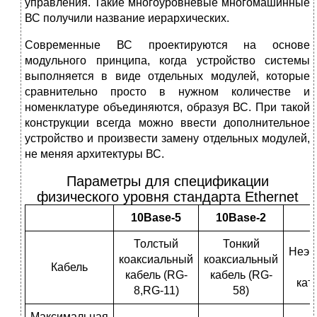
управления. Такие многоуровневые многомашинные
ВС получили название иерархических.
Современные ВС проектируются на основе
модульного принципа, когда устройство системы
выполняется в виде отдельных модулей, которые
сравнительно просто в нужном количестве и
номенклатуре объединяются, образуя ВС. При такой
конструкции всегда можно ввести дополнительное
устройство и произвести замену отдельных модулей,
не меняя архитектуры ВС.
Параметры для спецификации
физического уровня стандарта Ethernet
10Base-5
10Base-2
Толстый
Тонкий
Неэк
коаксиальный
коаксиальный
Кабель
в
кабель (RG-
кабель (RG-
кате
8,RG-11)
58)
Максимальная