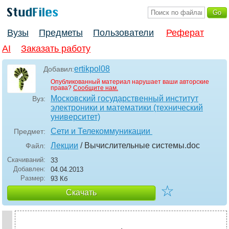
Вузы
Предметы
Пользователи
Реферат
AI
Заказать работу
ertikpol08
Добавил:
Опубликованный материал нарушает ваши авторские
права?
Сообщите нам.
Московский государственный институт
Вуз:
электроники и математики (технический
университет)
Сети и Телекоммуникации
Предмет:
Лекции
/ Вычислительные системы
.doc
Файл:
Скачиваний:
33
Добавлен:
04.04.2013
Размер:
93 Кб
☆
Скачать