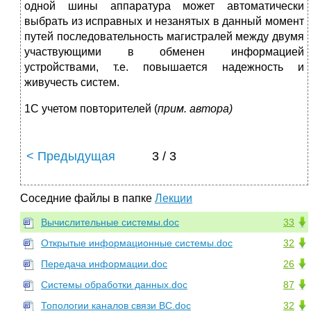
одной шины аппаратура может автоматически
выбрать из исправных и незанятых в данный момент
путей последовательность магистралей между двумя
участвующими в обменен информацией
устройствами, т.е. повышается надежность и
живучесть систем.
1С учетом повторителей (
прим. автора)
< Предыдущая
3 / 3
Соседние файлы в папке
Лекции
Вычислительные системы.doc
33
Открытые информационные системы.doc
32
Передача информации.doc
26
Системы обработки данных.doc
87
Топологии каналов связи ВС.doc
32