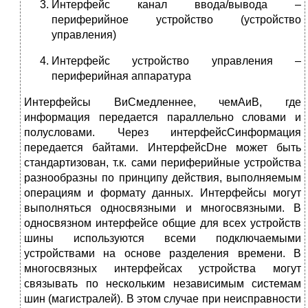
Интерфейс канал ввода/вывода –
периферийное устройство (устройство
управления)
Интерфейс устройство управления –
периферийная аппаратура
Интерфейсы BиCмедленнее, чемAиB, где
информация передается параллельно словами и
полусловами. Через интерфейсCинформация
передается байтами. ИнтерфейсDне может быть
стандартизован, т.к. сами периферийные устройства
разнообразны по принципу действия, выполняемым
операциям и формату данных. Интерфейсы могут
выполняться односвязными и многосвязными. В
односвязном интерфейсе общие для всех устройств
шины используются всеми подключаемыми
устройствами на основе разделения времени. В
многосвязных интерфейсах устройства могут
связывать по нескольким независимым системам
шин (магистралей). В этом случае при неисправности