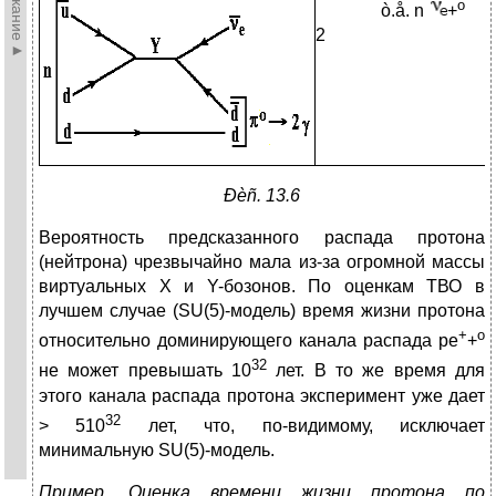
o
ò.å. n
+
2
Ðèñ. 13.6
Вероятность предсказанного распада протона
(нейтрона) чрезвычайно мала из-за огромной массы
виртуальных X и Y-бозонов. По оценкам ТВО в
лучшем случае (SU(5)-модель) время жизни протона
+
o
относительно доминирующего канала распада pe
+
32
не может превышать 10
лет. В то же время для
этого канала распада протона эксперимент уже дает
32
> 510
лет, что, по-видимому, исключает
минимальную SU(5)-модель.
Пример.
Оценка времени жизни протона по