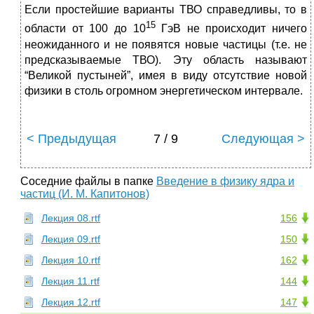
Если простейшие варианты ТВО справедливы, то в
15
области от 100 до 10
ГэВ не происходит ничего
неожиданного и не появятся новые частицы (т.е. не
предсказываемые ТВО). Эту область называют
“Великой пустыней”, имея в виду отсутствие новой
физики в столь огромном энергетическом интервале.
< Предыдущая
7 / 9
Следующая >
Соседние файлы в папке
Введение в физику ядра и
частиц (И. М. Капитонов)
Лекция 08.rtf
156
Лекция 09.rtf
150
Лекция 10.rtf
162
Лекция 11.rtf
144
Лекция 12.rtf
147