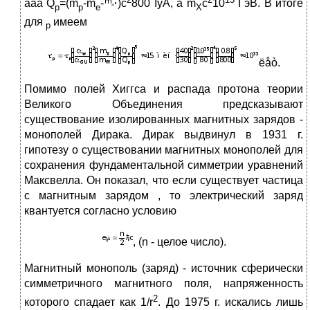
ãäå Q
=(m
-m
-
)c
800 ÌýÂ, à m
c
10
ГэВ. В итоге
p
p
e
X
для
имеем
p
ëåò.
Помимо полей Хиггса и распада протона теории
Великого Объединения предсказывают
существование изолированных магнитных зарядов -
монополей Дирака. Дирак выдвинул в 1931 г.
гипотезу о существовании магнитных монополей для
сохранения фундаментальной симметрии уравнений
Максвелла. Он показал, что если существует частица
с магнитным зарядом , то электрический заряд
квантуется согласно условию
, (n - целое число).
Магнитный монополь (заряд) - источник сферически
симметричного магнитного поля, напряженность
2
которого спадает как 1/r
. До 1975 г. искались лишь