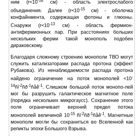
-16
ним (r<10
см) - область электрослабого
-15
объединения. Далее (r<10
см) - оболочка
конфайнмента, содержащая фотоны и глюоны.
-13
Снаружи (r<10
см) - область фермион-
антифермионных пар. При расстояниях больших
нескольких ферми такой монополь подобен
дираковскому.
Благодаря сложному строению монополи ТВО могут
служить катализаторами распада протона (эффект
Рубакова). Из ненаблюдаемости распада протона
-
найдено ограничение на поток монополей <10
14
-2
-1
-1
ñì
ñð
ñåê
. Слишком большой поток монопо-лей
мог бы разрушить галактическое магнитное поле
(порядка нескольких микрогаусс). Сохранение этого
поля ограничивает верхний предел потока
-15
-2
-1
-1
монополей величиной 10
ñì
ñð
ñåê
. Магнитные
монополи могли бы сохраниться во Вселенной как
реликты эпохи Большого Взрыва.