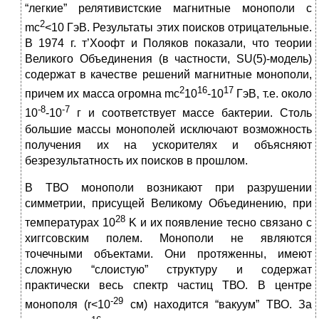
“легкие” релятивистские магнитные монополи с
2
mc
<10 ГэВ. Результаты этих поисков отрицательные.
В 1974 г. т’Хоофт и Поляков показали, что теории
Великого Объединения (в частности, SU(5)-модель)
содержат в качестве решений магнитные монополи,
2
16
17
причем их масса огромна mc
10
-10
ГэВ, т.е. около
-8
-7
10
-10
г и соответствует массе бактерии. Столь
большие массы монополей исключают возможность
получения их на ускорителях и объясняют
безрезультатность их поисков в прошлом.
В ТВО монополи возникают при разрушении
симметрии, присущей Великому Объединению, при
28
температурах 10
K и их появление тесно связано с
хиггсовским полем. Монополи не являются
точечными объектами. Они протяженны, имеют
сложную “слоистую” структуру и содержат
практически весь спектр частиц ТВО. В центре
-29
монополя (r<10
см) находится “вакуум” ТВО. За