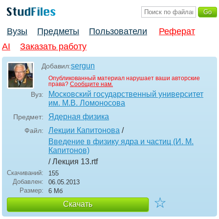
Вузы
Предметы
Пользователи
Реферат
AI
Заказать работу
sergun
Добавил:
Опубликованный материал нарушает ваши авторские
права?
Сообщите нам.
Московский государственный университет
Вуз:
им. М.В. Ломоносова
Ядерная физика
Предмет:
Лекции Капитонова
/
Файл:
Введение в физику ядра и частиц (И. М.
Капитонов)
/ Лекция 13
.rtf
Скачиваний:
155
Добавлен:
06.05.2013
Размер:
6 Мб
☆
Скачать