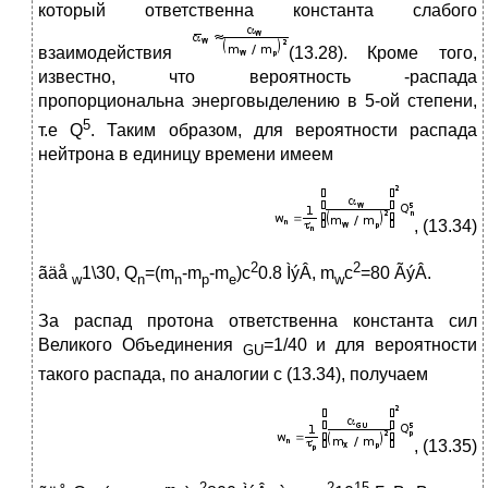
который ответственна константа слабого
взаимодействия
(13.28). Кроме того,
известно, что вероятность -распада
пропорциональна энерговыделению в 5-ой степени,
5
т.е Q
. Таким образом, для вероятности распада
нейтрона в единицу времени имеем
, (13.34)
2
2
ãäå
1\30, Q
=(m
-m
-m
)c
0.8 ÌýÂ, m
c
=80 ÃýÂ.
w
n
n
p
e
w
За распад протона ответственна константа сил
Великого Объединения
=1/40 и для вероятности
GU
такого распада, по аналогии с (13.34), получаем
, (13.35)
2
2
15