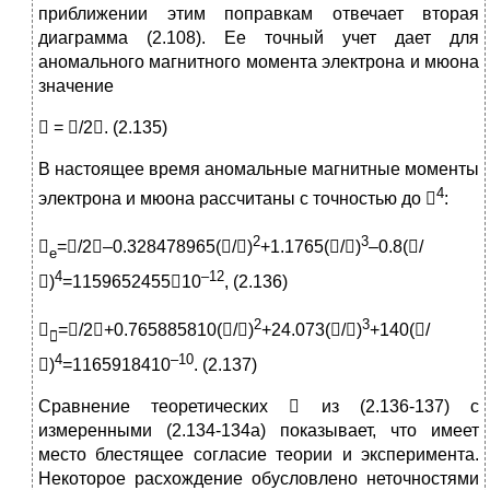
приближении этим поправкам отвечает вторая
диаграмма (2.108). Ее точный учет дает для
аномального магнитного момента электрона и мюона
значение
 = /2. (2.135)
В настоящее время аномальные магнитные моменты
4
электрона и мюона рассчитаны с точностью до 
:
2
3

=/2–0.328478965(/)
+1.1765(/)
–0.8(/
e
4
–12
)
=115965245510
, (2.136)
2
3

=/2+0.765885810(/)
+24.073(/)
+140(/

4
–10
)
=1165918410
. (2.137)
Сравнение теоретических  из (2.136-137) с
измеренными (2.134-134а) показывает, что имеет
место блестящее согласие теории и эксперимента.
Некоторое расхождение обусловлено неточностями