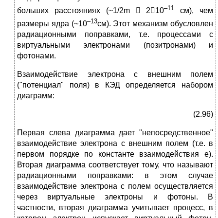
–11
больших расстояниях (~1/2m  210
см), чем
–13
размеры ядра (~10
см). Этот механизм обусловлен
радиационными поправками, т.е. процессами с
виртуальными электронами (позитронами) и
фотонами.
Взаимодействие электрона с внешним полем
("потенциал" поля) в КЭД определяется набором
диаграмм:
(2.96)
Первая слева диаграмма дает "непосредственное"
взаимодействие электрона с внешним полем (т.е. в
первом порядке по константе взаимодействия е).
Вторая диаграмма соответствует тому, что называют
радиационными поправками: в этом случае
взаимодействие электрона с полем осуществляется
через виртуальные электроны и фотоны. В
частности, вторая диаграмма учитывает процесс, в