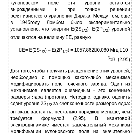
кулоновском поле эти уровни остаются
вырожденными и при точном решении
релятивистского уравнения Дирака. Между тем, еще
в 1945году Лэмбом было экспериментально
установлено, что энергии E(2S
), E(2P
) уровней
1/2
1/2
отличаются на величину E, равную
–
E= E(2S
) – E(2P
) = 1057.8620.080 Мгц 10
1/2
1/2
6
эВ. (2.95)
Для того, чтобы получить расщепление этих уровней,
необходимо с помощью какого-либо механизма
модифицировать поле точечного заряда. Один из
механизмов является очевидным - это конечные
размеры ядра (протона). Нетрудно, однако, оценить
сдвиг уровня 2S
за счет конечности размеров ядра:
1/2
он оказывается на несколько порядков меньше, чем
требуется формулой (2.95). В квантовой
электродинамике имеется замечательный механизм
модификации кулоновского поля на значительно