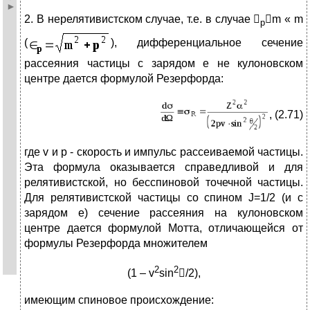
2. В нерелятивистском случае, т.е. в случае 
m « m
p
(
), дифференциальное сечение
рассеяния частицы с зарядом е не кулоновском
центре дается формулой Резерфорда:
, (2.71)
где v и p - скорость и импульс рассеиваемой частицы.
Эта формула оказывается справедливой и для
релятивистской, но бесспиновой точечной частицы.
Для релятивистской частицы со спином J=1/2 (и с
зарядом е) сечение рассеяния на кулоновском
центре дается формулой Мотта, отличающейся от
формулы Резерфорда множителем
2
2
(1 – v
sin
/2),
имеющим спиновое происхождение: