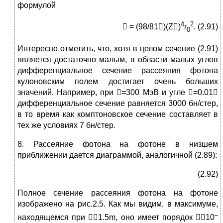
формулой
4
2
 = (98/81)(Z)
r
. (2.91)
0
Интересно отметить, что, хотя в целом сечение (2.91)
является достаточно малым, в области малых углов
дифференциальное сечение рассеяния фотона
кулоновским полем достигает очень больших
значений. Например, при =300 МэВ и угле =0.01
дифференциальное сечение равняется 3000 бн/стер,
в то время как комптоновское сечение составляет в
тех же условиях 7 бн/стер.
8. Рассеяние фотона на фотоне в низшем
приближении дается диаграммой, аналогичной (2.89):
(2.92)
Полное сечение рассеяния фотона на фотоне
изображено на рис.2.5. Как мы видим, в максимуме,
–
находящемся при 1.5m, оно имеет порядок 10