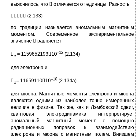
выяснилось, что  отличается от единицы. Разность
 (2.133)
по традиции называется аномальным магнитным
моментом. Современное экспериментальное
значение  равняется
–12

= 115965219310
(2.134)
e
для электрона и
–10

= 1165911010
(2.134а)

для мюона. Магнитные моменты электрона и мюона
являются одними из наиболее точно измеренных
величин в физике. Так же, как и Лэмбовский сдвиг,
квантовая электродинамика интерпретирует
аномальный магнитный момент с помощью
радиационных поправок к взаимодействию
электрона и мюона с магнитным полем. Внизшем