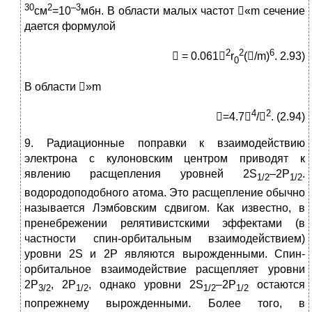
30
2
–3
см
=10
мбн. В области малых частот «m сечение
дается формулой
2
2
6
 = 0.061
r
(/m)
. 2.93)
0
В области »m
4
2
=4.7
/
. (2.94)
9. Радиационные поправки к взаимодействию
электрона с кулоновским центром приводят к
явлению расщепления уровней 2S
–2P
.
1/2
1/2
водородоподобного атома. Это расщепление обычно
называется Лэмбовским сдвигом. Как известно, в
пренебрежении релятивистскими эффектами (в
частности спин-орбитальным взаимодействием)
уровни 2S и 2P являются вырожденными. Спин-
орбитальное взаимодействие расщепляет уровни
2P
, 2P
, однако уровни 2S
–2P
остаются
3/2
1/2
1/2
1/2
попрежнему вырожденными. Более того, в