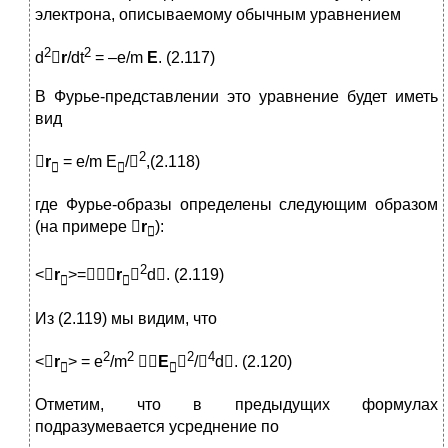
электрона, описываемому обычным уравнением
2
2
d

r
/dt
= –e/m
E
. (2.117)
В Фурье-представлении это уравнение будет иметь
вид
2

r
= e/m E
/
,(2.118)


где Фурье-образы определены следующим образом
(на примере 
r
):

2
<
r
>=
r

d. (2.119)


Из (2.119) мы видим, что
2
2
2
4
<
r
> = e
/m

E

/
d. (2.120)


Отметим, что в предыдущих формулах
подразумевается усреднение по