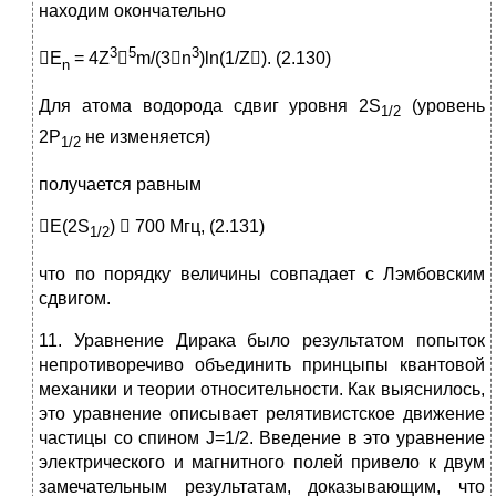
находим окончательно
3
5
3
E
= 4Z

m/(3n
)ln(1/Z). (2.130)
n
Для атома водорода сдвиг уровня 2S
(уровень
1/2
2P
не изменяется)
1/2
получается равным
E(2S
)  700 Мгц, (2.131)
1/2
что по порядку величины совпадает с Лэмбовским
сдвигом.
11. Уравнение Дирака было результатом попыток
непротиворечиво объединить принцыпы квантовой
механики и теории относительности. Как выяснилось,
это уравнение описывает релятивистское движение
частицы со спином J=1/2. Введение в это уравнение
электрического и магнитного полей привело к двум
замечательным результатам, доказывающим, что