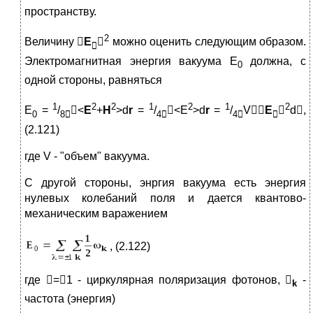
пространству.
2
Величину 
E

можно оценить следующим образом.

Электромагнитная энергия вакуума E
должна, с
0
одной стороны, равняться
1
2
2
1
2
1
2
E
=
/
<
E
+
H
>d
r
=
/
<E
>d
r
=
/
V
E

d,
0
8

4

4


(2.121)
где V - "объем" вакуума.
С другой стороны, энргия вакуума есть энергия
нулевых колебаний поля и дается квантово-
механическим варажением
, (2.122)
где =1 - циркулярная поляризация фотонов, 
-
k
частота (энергия)