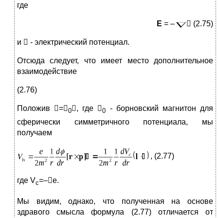
где
E
= –
 (2.75)
и  - электрический потенциал.
Отсюда следует, что имеет место дополнительное
взаимодействие
(2.76)
Положив

=

, где 
- борновский магнитон для
0
0
сферически симметричного потенциала, мы
получаем
, (2.77)
где V
=–e.
c
Мы видим, однако, что полученная на основе
здравого смысла формула (2.77) отличается от