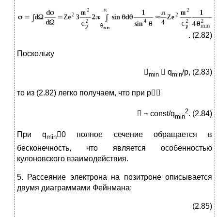
. (2.82)
Поскольку

 q
/p, (2.83)
min
min
то из (2.82) легко получаем, что при p
2
 ~ const/q
. (2.84)
min
При q
0 полное сечение обращается в
min
бесконечность, что является особенностью
кулоновского взаимодействия.
5. Рассеяние электрона на позитроне описывается
двумя диаграммами Фейнмана:
(2.85)