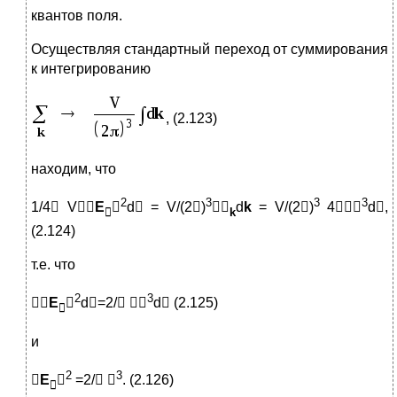
квантов поля.
Осуществляя стандартный переход от суммирования
к интегрированию
, (2.123)
находим, что
2
3
3
3
1/4 V
E

d = V/(2)

d
k
= V/(2)
4
d,

k
(2.124)
т.е. что
2
3

E

d=2/ 
d (2.125)

и
2
3

E

=2/ 
. (2.126)
