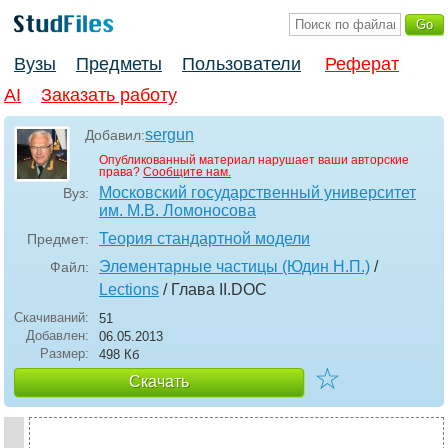
Вузы
Предметы
Пользователи
Реферат
AI
Заказать работу
sergun
Добавил:
Опубликованный материал нарушает ваши авторские
права?
Сообщите нам.
Московский государственный университет
Вуз:
им. М.В. Ломоносова
Теория стандартной модели
Предмет:
Элементарные частицы (Юдин Н.П.)
/
Файл:
Lections
/ Глава II
.DOC
Скачиваний:
51
Добавлен:
06.05.2013
Размер:
498 Кб
☆
Скачать