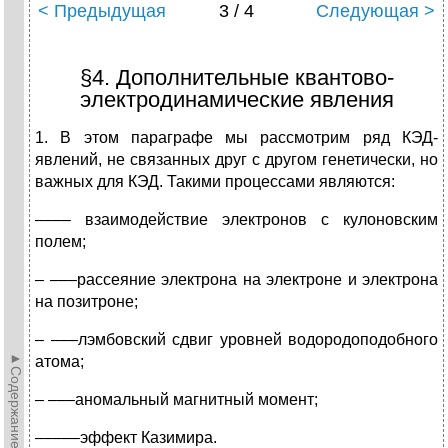
< Предыдущая
3 / 4
Следующая >
§4. Дополнительные квантово-
электродинамические явления
1. В этом параграфе мы рассмотрим ряд КЭД-
явлений, не связанных друг с другом генетически, но
важных для КЭД. Такими процессами являются:
–––– взаимодействие электронов с кулоновским
полем;
– –––рассеяние электрона на электроне и электрона
на позитроне;
– –––лэмбовский сдвиг уровней водородоподобного
►Содержание►
атома;
– –––аномальный магнитный момент;
–––––эффект Казимира.