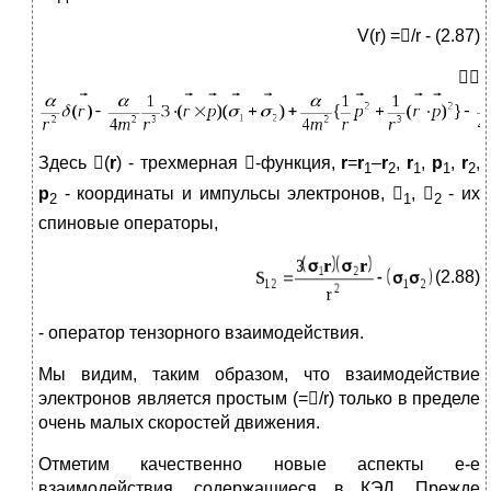
V(r) =/r - (2.87)

Здесь (
r
) - трехмерная -функция,
r
=
r
–
r
,
r
,
p
,
r
,
1
2
1
1
2
p
- координаты и импульсы электронов,

,

- их
2
1
2
спиновые операторы,
(2.88)
- оператор тензорного взаимодействия.
Мы видим, таким образом, что взаимодействие
электронов является простым (=/r) только в пределе
очень малых скоростей движения.
Отметим качественно новые аспекты е-е
взаимодействия, содержащиеся в КЭД. Прежде