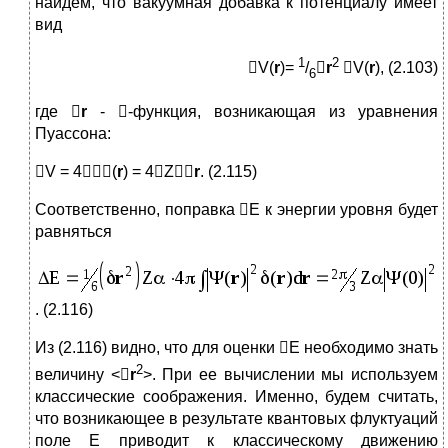
найдем, что вакуумная добавка к потенциалу имеет
вид
1
2
V(
r
)=
/

r
V(
r
), (2.103)
6
где 
r
- -функция, возникающая из уравнения
Пуассона:
V = 4(
r
) = 4Z
r
. (2.115)
Соответственно, поправка E к энергии уровня будет
равняться
. (2.116)
Из (2.116) видно, что для оценки E необходимо знать
2
величину <
r
>. При ее вычислении мы используем
классические соображения. Именно, будем считать,
что возникающее в результате квантовых флуктуаций
поле Е приводит к классическому движению