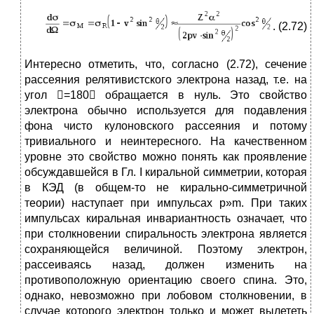
. (2.72)
Интересно отметить, что, согласно (2.72), сечение
рассеяния релятивистского электрона назад, т.е. на
угол =180 обращается в нуль. Это свойство
электрона обычно используется для подавления
фона чисто кулоновского рассеяния и потому
тривиального и неинтересного. На качественном
уровне это свойство можно понять как проявление
обсуждавшейся в Гл. I киральной симметрии, которая
в КЭД (в общем-то не кирально-симметричной
теории) наступает при импульсах p»m. При таких
импульсах киральная инвариантность означает, что
при столкновении спиральность электрона является
сохраняющейся величиной. Поэтому электрон,
рассеиваясь назад, должен изменить на
противоположную ориентацию своего спина. Это,
однако, невозможно при лобовом столкновении, в
случае которого электрон только и может вылететь