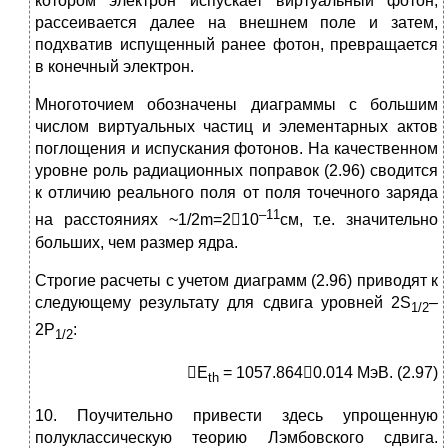
котором электрон испускает виртуальный фотон,
рассеивается далее на внешнем поле и затем,
подхватив испущенный ранее фотон, превращается
в конечный электрон.
Многоточием обозначены диаграммы с большим
числом виртуальных частиц и элементарных актов
поглощения и испускания фотонов. На качественном
уровне роль радиационных поправок (2.96) сводится
к отличию реального поля от поля точечного заряда
–11
на расстояниях ~1/2m=210
см, т.е. значительно
больших, чем размер ядра.
Строгие расчеты с учетом диаграмм (2.96) приводят к
следующему результату для сдвига уровней 2S
–
1/2
2P
:
1/2
E
= 1057.8640.014 МэВ. (2.97)
th
10. Поучительно привести здесь упрощенную
полуклассическую теорию Лэмбовского сдвига.