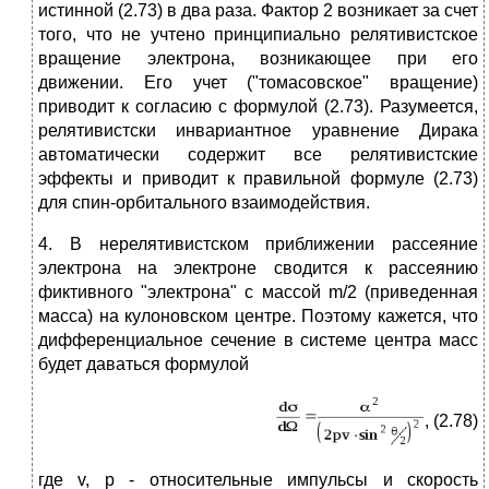
истинной (2.73) в два раза. Фактор 2 возникает за счет
того, что не учтено принципиально релятивистское
вращение электрона, возникающее при его
движении. Его учет ("томасовское" вращение)
приводит к согласию с формулой (2.73). Разумеется,
релятивистски инвариантное уравнение Дирака
автоматически содержит все релятивистские
эффекты и приводит к правильной формуле (2.73)
для спин-орбитального взаимодействия.
4. В нерелятивистском приближении рассеяние
электрона на электроне сводится к рассеянию
фиктивного "электрона" с массой m/2 (приведенная
масса) на кулоновском центре. Поэтому кажется, что
дифференциальное сечение в системе центра масс
будет даваться формулой
, (2.78)
где v, p - относительные импульсы и скорость