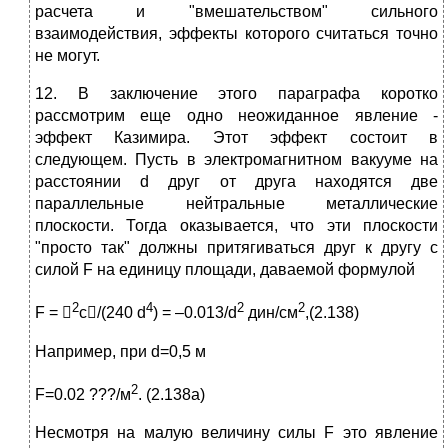
расчета и "вмешательством" сильного
взаимодействия, эффекты которого считаться точно
не могут.
12. В заключение этого параграфа коротко
рассмотрим еще одно неожиданное явление -
эффект Казимира. Этот эффект состоит в
следующем. Пусть в электромагнитном вакууме на
расстоянии d друг от друга находятся две
параллельные нейтральные металлические
плоскости. Тогда оказывается, что эти плоскости
"просто так" должны притягиваться друг к другу с
силой F на единицу площади, даваемой формулой
2
4
2
2
F = 
c/(240 d
) = –0.013/d
дин/см
,(2.138)
Например, при d=0,5 м
2
F=0.02 ???/м
. (2.138а)
Несмотря на малую величину силы F это явление