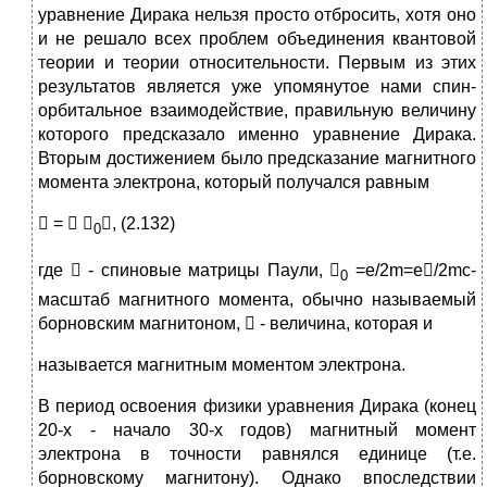
уравнение Дирака нельзя просто отбросить, хотя оно
и не решало всех проблем объединения квантовой
теории и теории относительности. Первым из этих
результатов является уже упомянутое нами спин-
орбитальное взаимодействие, правильную величину
которого предсказало именно уравнение Дирака.
Вторым достижением было предсказание магнитного
момента электрона, который получался равным
 =  

, (2.132)
0
где

- спиновые матрицы Паули, 
=e/2m=e/2mc-
0
масштаб магнитного момента, обычно называемый
борновским магнитоном,  - величина, которая и
называется магнитным моментом электрона.
В период освоения физики уравнения Дирака (конец
20-х - начало 30-х годов) магнитный момент
электрона в точности равнялся единице (т.е.
борновскому магнитону). Однако впоследствии