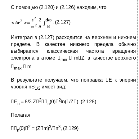
С помощью (2.120) и (2.126) находим, что
. (2.127)
Интеграл в (2.127) расходится на верхнем и нижнем
пределе. В качестве нижнего предела обычно
выбирается классическая частота вращения
электрона в атоме 
 mZ, в качестве верхнего
min

 m.
max
В результате получаем, что поправка E к энерии
уровня nS
имеет вид:
1/2
2
2
E
= 8/3 Z

(0)
ln(1/Z). (2.128)
n
n
Полагая
2
3
3

(0)
= (Zm)
/n
, (2.129)
n