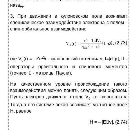
назад.
3. При движении в кулоновском поле возникает
специфическое взаимодействие электрона с полем -
спин-орбитальное взаимодействие
, (2.73)
2
где V
(r) = –Ze
/r - кулоновский потенциал,
l
=[
r

p
],

-
c
операторы орбитального и спинового моментов
(точнее,

- матрицы Паули).
На качественном уровне происхождение такого
взаимодействия можно понять следующим образом.
Пусть электрон движется в поле V
со скоростью v.
c
Тогда в его системе покоя возникает магнитное поле
Н, равное
H = – [
E

v
], (2.74)