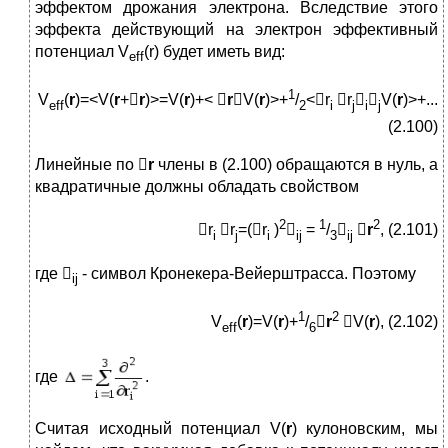
эффектом дрожания электрона. Вследствие этого
эффекта действующий на электрон эффективный
потенциал V
(r) будет иметь вид:
eff
1
V
(
r
)=<V(
r
+
r
)>=V(
r
)+< 
r
V(
r
)>+
/
<r
r


V(
r
)>+...
eff
2
i
j
i
j
(2.100)
Линейные по 
r
члены в (2.100) обращаются в нуль, а
квадратичные должны обладать свойством
2
1
2
r
r
=(r
)

=
/


r
, (2.101)
i
j
i
ij
3
ij
где 
- символ Кронекера-Вейерштрасса. Поэтому
ij
1
2
V
(
r
)=V(
r
)+
/

r
V(
r
), (2.102)
eff
6
где
.
Считая исходный потенциал V(
r
) кулоновским, мы