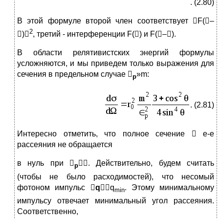
. (2.80)
В этой формуле второй член соответствует F(–
2
)
, третий - интерференции F() и F(–).
В области релятивистских энергий формулы
усложняются, и мы приведем только выражения для
сечения в предельном случае 
»m:
p
. (2.81)
Интересно отметить, что полное сечение  е-е
рассеяния не обращается
в нуль при 
. Действительно, будем считать
p
(чтобы не было расходимостей), что несомый
фотоном импульс 
q
q
. Этому минимальному
min
импульсу отвечает минимальный угол рассеяния.
Соответственно,