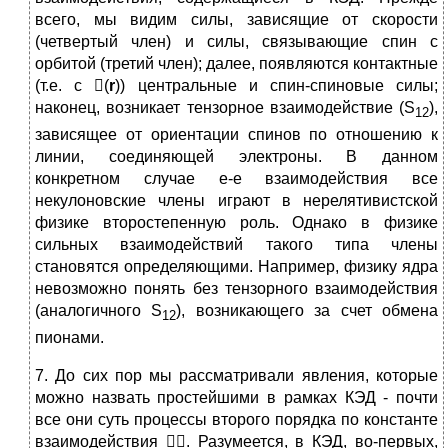
всего, мы видим силы, зависящие от скорости
(четвертый член) и силы, связывающие спин с
орбитой (третий член); далее, появляются контактные
(т.е. с (
r
)) центральные и спин-спиновые силы;
наконец, возникает тензорное взаимодействие (S
),
12
зависящее от ориентации спинов по отношению к
линии, соединяющей электроны. В данном
конкретном случае е-е взаимодействия все
некулоновские члены играют в нерелятивистской
физике второстепенную роль. Однако в физике
сильных взаимодействий такого типа члены
становятся определяющими. Например, физику ядра
невозможно понять без тензорного взаимодействия
(аналогичного S
), возникающего за счет обмена
12
пионами.
7. До сих пор мы рассматривали явления, которые
можно назвать простейшими в рамках КЭД - почти
все они суть процессы второго порядка по константе
взаимодействия . Разумеется, в КЭД, во-первых,