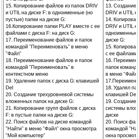
15. Копирование файлов из папок DRIV
13. Создание 
и UTIL на диске F: в одноименные (но
DRIV и UTIL н
пустые) папки на диске G:
14. Копировал
16.Копирование папки PLAY вместе с ее
DRIV и UTIL на
файлами с диска F: на диск G:
одноименные (
17. Переименование файлов и папок
диске G:
командой "Переименовать" в меню
15. Копировал
"Файл"
с ее файлами с
18. Переименование файлов и папок
16. Переимен
командой "Переименовать" в
папок команд
контекстном меню
в меню "Файл
19. Удаление папок с диска G: клавишей
17.Переимен
Del
18. Удалял пап
20. Создание трехуровневой системы
клавишей Del
вложенных папок на диске G:
19. Создание 
21. Копирование групп файлов с диска
системы влож
F: в пустые папки на диске G:
диске
22. Поиск файлов на диске командой
20. Поиск фай
"Найти" в меню "Файл" окна просмотра
командой "Най
"Мой компьютер"
окна просмот