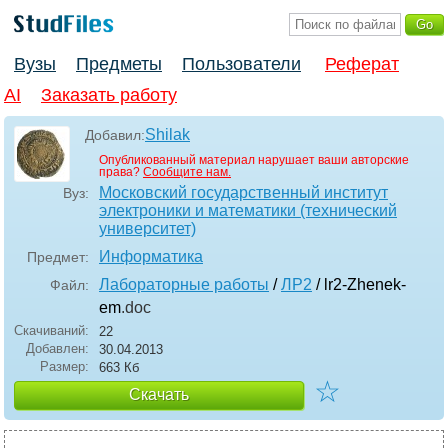
Вузы
Предметы
Пользователи
Реферат
AI
Заказать работу
Shilak
Добавил:
Опубликованный материал нарушает ваши авторские
права?
Сообщите нам.
Московский государственный институт
Вуз:
электроники и математики (технический
университет)
Информатика
Предмет:
Лабораторные работы
/
ЛР2
/ lr2-Zhenek-
Файл:
em
.doc
Скачиваний:
22
Добавлен:
30.04.2013
Размер:
663 Кб
☆
Скачать