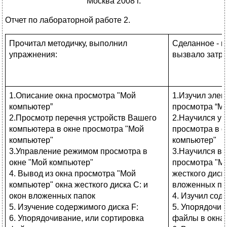
Москва 2008 г.
Отчет по лабораторной работе 2.
Прочитал методичку, выполнил
Сделанное - 
упражнения:
вызвало затр
1.Описание окна просмотра "Мой
1.Изучил элем
компьютер”
просмотра “М
2.Просмотр перечня устройств Вашего
2.Научился у
компьютера в окне просмотра "Мой
просмотра в о
компьютер"
компьютер"
3.Управление режимом просмотра в
3.Научился вы
окне "Мой компьютер"
просмотра "М
4. Вывод из окна просмотра "Мой
жесткого диска
компьютер" окна жесткого диска С: и
вложенных па
окон вложенных папок
4. Изучил сод
5. Изучение содержимого диска F:
5. Упорядочив
6. Упорядочивание, или сортировка
файлы в окна