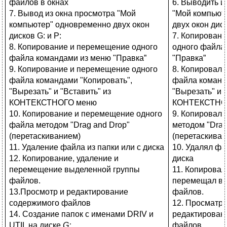
файлов в окнах
6. Выводить и
7. Вывод из окна просмотра "Мой
"Мой компьют
компьютер" одновременно двух окон
двух окон диск
дисков G: и Р:
7. Копирован
8. Копирование и перемещение одного
одного файла
файла командами из меню "Правка”
"Правка”
9. Копирование и перемещение одного
8. Копировал 
файла командами "Копировать",
файла команд
"Вырезать" и "Вставить" из
"Вырезать" и 
КОНТЕКСТНОГО меню
КОНТЕКСТНО
10. Копирование и перемещение одного
9. Копировал
файла методом "Drag and Drop"
методом "Drag
(перетаскиванием)
(перетаскиван
11. Удаление файла из папки или с диска
10. Удалял фа
12. Копирование, удаление и
диска
перемещение выделенной группы
11. Копировал
файлов.
перемещал вы
13.Просмотр и редактирование
файлов.
содержимого файлов
12. Просматри
14. Создание папок с именами DRIV и
редактирован
UTIL на диске
G
:
файлов