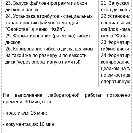
23. Запуск файлов-программ из окон
21. Запускал
дисков и папок
окон дисков и
24. Установка атрибутов - специальных
22.Установил 
характеристик файлов командой
специальных 
"Свойства" в меню "Файл".
файлов коман
25. Форматирование (разметка) гибких
меню "Файл".
дисков
23 Форматиров
26. Копирование гибкого диска целиком
гибкие диски
на такой же по размеру и по емкости
24 Форматиров
диск (через оперативную память!)
копирование г
целиком на та
по емкости ди
оперативную п
На выполнение лабораторной работы потрачено
времени: 30 мин, в т.ч.:
- практикум: 15 мин;
- документация: 10 мин;