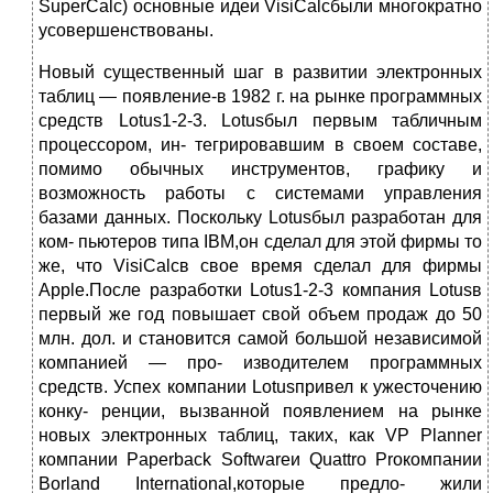
SuperCalc) основные идеи VisiCalcбыли многократно
усовершенствованы.
Новый существенный шаг в развитии электронных
таблиц — появление-в 1982 г. на рынке программных
средств Lotus1-2-3. Lotusбыл первым табличным
процессором, ин- тегрировавшим в своем составе,
помимо обычных инструментов, графику и
возможность работы с системами управления
базами данных. Поскольку Lotusбыл разработан для
ком- пьютеров типа IBM,он сделал для этой фирмы то
же, что VisiCalcв свое время сделал для фирмы
Apple.После разработки Lotus1-2-3 компания Lotusв
первый же год повышает свой объем продаж до 50
млн. дол. и становится самой большой независимой
компанией — про- изводителем программных
средств. Успех компании Lotusпривел к ужесточению
конку- ренции, вызванной появлением на рынке
новых электронных таблиц, таких, как VP Planner
компании Paperback Softwareи Quattro Proкомпании
Borland International,которые предло- жили