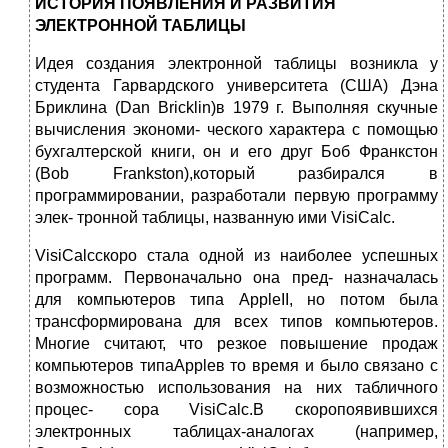
ИСТОРИЯ ПОЯВЛЕНИЯ И РАЗВИТИЯ
ЭЛЕКТРОННОЙ ТАБЛИЦЫ
Идея создания электронной таблицы возникла у
студента Гарвардского университета (США) Дэна
Бриклина (Dan Bricklin)в 1979 г. Выполняя скучные
вычисления экономи- ческого характера с помощью
бухгалтерской книги, он и его друг Боб Франкстон
(Bob Frankston),который разбирался в
программировании, разработали первую программу
элек- тронной таблицы, названную ими VisiCalc.
VisiCalcскоро стала одной из наиболее успешных
программ. Первоначально она пред- назначалась
для компьютеров типа AppleII, но потом была
трансформирована для всех типов компьютеров.
Многие считают, что резкое повышение продаж
компьютеров типаAppleв то время и было связано с
возможностью использования на них табличного
процес- сора VisiCalc.В скоропоявившихся
электронных таблицах-аналогах (например,