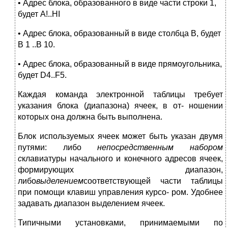
• Адрес блока, образованного в виде части строки 1,
будет A!..HI
• Адрес блока, образованный в виде столбца В, будет
В 1 ..В 10.
• Адрес блока, образованный в виде прямоугольника,
будет D4..F5.
Каждая команда электронной таблицы требует
указания блока (диапазона) ячеек, в от- ношении
которых она должна быть выполнена.
Блок используемых ячеек может быть указан двумя
путями: либо
непосредственным набором
с
клавиатуры начального и конечного адресов ячеек,
формирующих диапазон,
либо
выделением
соответствующей части таблицы
при помощи клавиш управления курсо- ром. Удобнее
задавать диапазон выделением ячеек.
Типичными установками, принимаемыми по