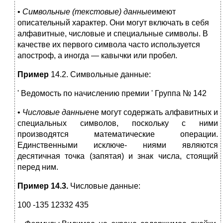
•
Символьные (текстовые) данные
имеют
описательный характер. Они могут включать в себя
алфавитные, числовые и специальные символы. В
качестве их первого символа часто используется
апостроф, а иногда — кавычки или пробел.
Пример
14.2. Символьные данные:
' Ведомость по начислению премии ' Группа № 142
•
Числовые данные
не могут содержать алфавитных и
специальных символов, поскольку с ними
производятся математические операции.
Единственными исключе- ниями являются
десятичная точка (запятая) и знак числа, стоящий
перед ним.
Пример 14.3.
Числовые данные:
100 -135 12332 435