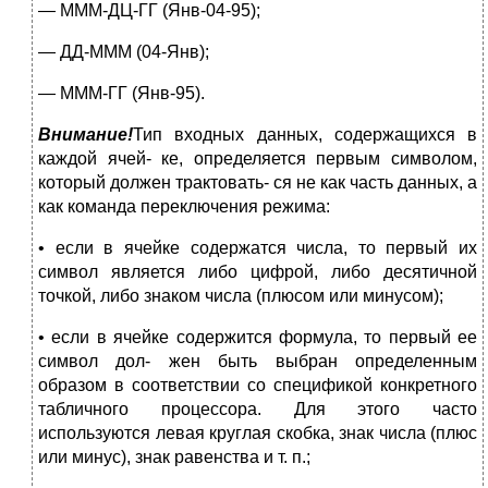
— МММ-ДЦ-ГГ (Янв-04-95);
— ДД-МММ (04-Янв);
— МММ-ГГ (Янв-95).
Внимание!
Тип входных данных, содержащихся в
каждой ячей- ке, определяется первым символом,
который должен трактовать- ся не как часть данных, а
как команда переключения режима:
• если в ячейке содержатся числа, то первый их
символ является либо цифрой, либо десятичной
точкой, либо знаком числа (плюсом или минусом);
• если в ячейке содержится формула, то первый ее
символ дол- жен быть выбран определенным
образом в соответствии со спецификой конкретного
табличного процессора. Для этого часто
используются левая круглая скобка, знак числа (плюс
или минус), знак равенства и т. п.;