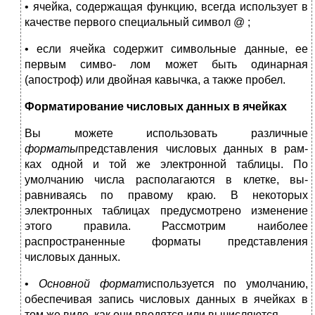
• ячейка, содержащая функцию, всегда использует в
качестве первого специальный символ @ ;
• если ячейка содержит символьные данные, ее
первым симво- лом может быть одинарная
(апостроф) или двойная кавычка, а также пробел.
Форматирование числовых данных в ячейках
Вы можете использовать различные
форматы
представления числовых данных в рам-
ках одной и той же электронной таблицы. По
умолчанию числа располагаются в клетке, вы-
равниваясь по правому краю. В некоторых
электронных таблицах предусмотрено изменение
этого правила. Рассмотрим наиболее
распространенные форматы представления
числовых данных.
•
Основной формат
используется по умолчанию,
обеспечивая запись числовых данных в ячейках в
том же виде, как они вводятся или вычисляются.