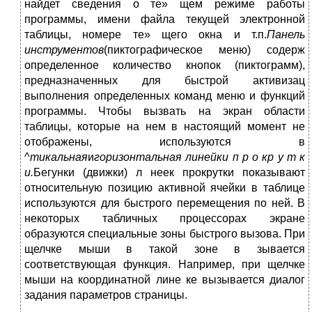
найдет сведения о те» щем режиме работы
программы, имени файла текущей электронной
таблицы, номере те» щего окна и т.п.
Панель
инструментов
(пиктографическое меню) содерж
определенное количество кнопок (пиктограмм),
предназначенных для быстрой активизац
выполнения определенных команд меню и функций
программы. Чтобы вызвать на экран области
таблицы, которые на нем в настоящий момент не
отображены, используются в
^
тикальная
и
горизонтальная линейки п р о кр у т к
и.
Бегунки (движки) л неек прокрутки показывают
относительную позицию активной ячейки в таблице
используются для быстрого перемещения по ней. В
некоторых табличных процессорах экране
образуются специальные зоны быстрого вызова. При
щелчке мыши в такой зоне в зывается
соответствующая функция. Например, при щелчке
мыши на координатной лине ке вызывается диалог
задания параметров страницы.