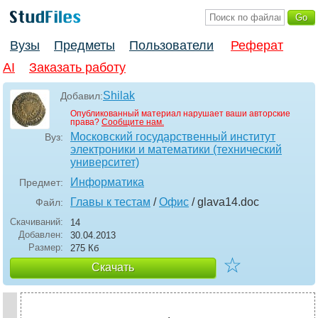
Вузы
Предметы
Пользователи
Реферат
AI
Заказать работу
Shilak
Добавил:
Опубликованный материал нарушает ваши авторские
права?
Сообщите нам.
Московский государственный институт
Вуз:
электроники и математики (технический
университет)
Информатика
Предмет:
Главы к тестам
/
Офис
/ glava14
.doc
Файл:
Скачиваний:
14
Добавлен:
30.04.2013
Размер:
275 Кб
☆
Скачать