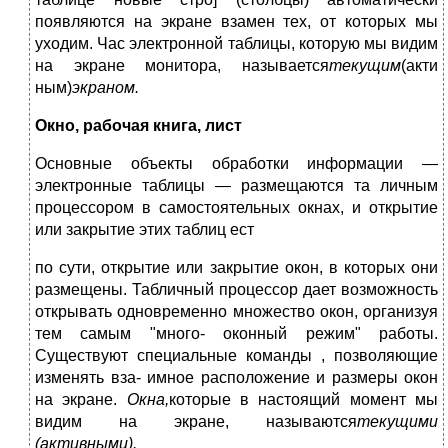
появляются на экране взамен тех, от которых мы
уходим. Час электронной таблицы, которую мы видим
на экране монитора, называется
текущим
(акти
ным)
экраном.
Окно, рабочая книга, лист
Основные объекты обработки информации —
электронные таблицы — размещаются та личным
процессором в самостоятельных окнах, и открытие
или закрытие этих таблиц ест
по сути, открытие или закрытие окон, в которых они
размещены. Табличный процессор дает возможность
открывать одновременно множество окон, организуя
тем самым "много- оконный режим" работы.
Существуют специальные команды , позволяющие
изменять вза- имное расположение и размеры окон
на экране.
Окна,
которые в настоящий момент мы
видим на экране, называются
текущими
(активными).