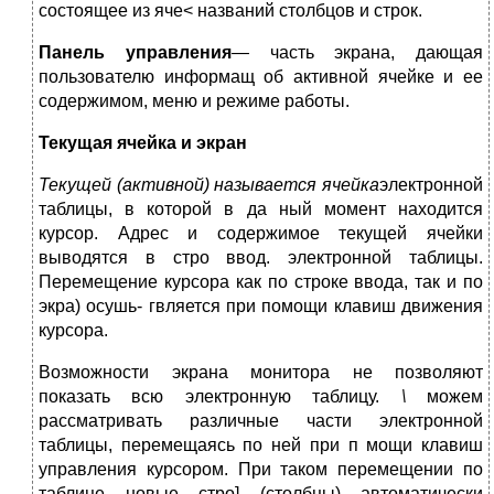
состоящее из яче< названий столбцов и строк.
Панель управления
— часть экрана, дающая
пользователю информащ об активной ячейке и ее
содержимом, меню и режиме работы.
Текущая ячейка и экран
Текущей (активной) называется ячейка
электронной
таблицы, в которой в да ный момент находится
курсор. Адрес и содержимое текущей ячейки
выводятся в стро ввод. электронной таблицы.
Перемещение курсора как по строке ввода, так и по
экра) осушь- гвляется при помощи клавиш движения
курсора.
Возможности экрана монитора не позволяют
показать всю электронную таблицу.
\
можем
рассматривать различные части электронной
таблицы, перемещаясь по ней при п мощи клавиш
управления курсором. При таком перемещении по
таблице новые стро] (столбцы) автоматически