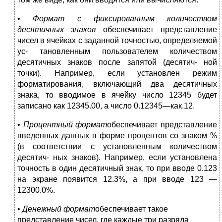
•
Формат с фиксированным количеством
десятичных знаков
обеспечивает представление
чисел в ячейках с заданной точностью, определяемой
ус- тановленным пользователем количеством
десятичных знаков после запятой (десятич- ной
точки). Например, если установлен режим
форматирования, включающий два десятичных
знака, то вводимое в ячейку число 12345 будет
записано как 12345.00, а число 0.12345—как.12.
•
Процентный формат
обеспечивает представление
введенных данных в форме процентов со знаком %
(в соответствии с установленным количеством
десятич- ных знаков). Например, если установлена
точность в один десятичный знак, то при вводе 0.123
на экране появится 12.3%, а при вводе 123 —
12300.0%.
•
Денежный формат
обеспечивает такое
представление чисел, где каждые три разряда