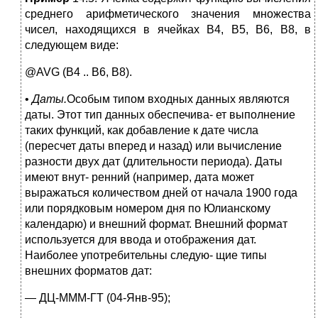
среднего арифметического значения множества
чисел, находящихся в ячейках В4, В5, В6, В8, в
следующем виде:
@AVG (В4 .. В6, В8).
•
Даты.
Особым типом входных данных являются
даты. Этот тип данных обеспечива- ет выполнение
таких функций, как добавление к дате числа
(пересчет даты вперед и назад) или вычисление
разности двух дат (длительности периода). Даты
имеют внут- ренний (например, дата может
выражаться количеством дней от начала 1900 года
или порядковым номером дня по Юлианскому
календарю) и внешний формат. Внешний формат
используется для ввода и отображения дат.
Наиболее употребительны следую- щие типы
внешних форматов дат:
— ДЦ-МММ-ГТ (04-Янв-95);