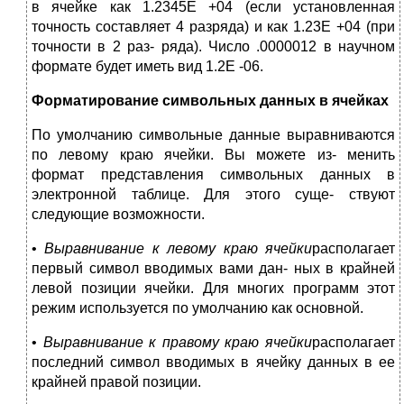
в ячейке как 1.2345Е +04 (если установленная
точность составляет 4 разряда) и как 1.23Е +04 (при
точности в 2 раз- ряда). Число .0000012 в научном
формате будет иметь вид 1.2Е -06.
Форматирование символьных данных в ячейках
По умолчанию символьные данные выравниваются
по левому краю ячейки. Вы можете из- менить
формат представления символьных данных в
электронной таблице. Для этого суще- ствуют
следующие возможности.
•
Выравнивание к левому краю ячейки
располагает
первый символ вводимых вами дан- ных в крайней
левой позиции ячейки. Для многих программ этот
режим используется по умолчанию как основной.
•
Выравнивание к правому краю ячейки
располагает
последний символ вводимых в ячейку данных в ее
крайней правой позиции.