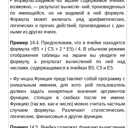
•
Формулы.
Видимое на экране содержимое ячейки,
возможно, — результат вычисле- ний, произведенных
по имеющейся, но не видимой в ней формуле.
Формула может включать ряд арифметических,
логических и прочих действий, производимых с дан-
ными из других ячеек.
Пример
14.4. Предположим, что в ячейке находится
формула +В5 + ( С5 + 2 * Е5) / 4. В обычном режиме
отображения таблицы на экране вы увидите не
формулу, а результат вычислений по ней над
числами, содержащимися в ячейках В5, С5 и Е5.
•
Фу нкции.
Функция представляет собой программу с
уникальным именем, для кото- рой пользователь
должен задать конкретные значения аргументов
функции, стоящих в скобках после ее имени.
Функцию (так же, как и число) можно считать частным
случаем формулы. Различают статистические,
логические, финансовые и другие функции.
Пример
14.5. Ячейка содержит функцию вычисления