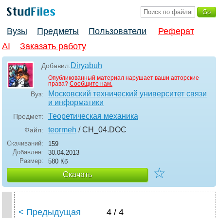
Вузы
Предметы
Пользователи
Реферат
AI
Заказать работу
Diryabuh
Добавил:
Опубликованный материал нарушает ваши авторские
права?
Сообщите нам.
Московский технический университет связи
Вуз:
и информатики
Теоретическая механика
Предмет:
teormeh
/ CH_04
.DOC
Файл:
Скачиваний:
159
Добавлен:
30.04.2013
Размер:
580 Кб
☆
Скачать
< Предыдущая
4 / 4