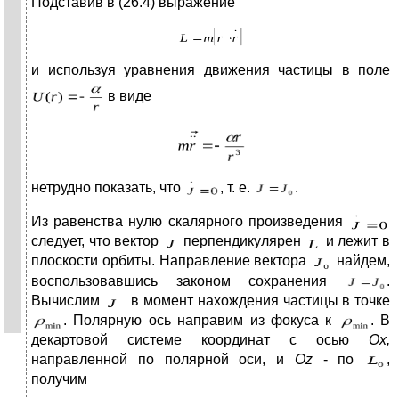
Подставив в (26.4) выражение
и используя уравнения движения частицы в поле
в виде
нетрудно показать, что
, т. е.
.
Из равенства нулю скалярного произведения
следует, что вектор
перпендикулярен
и лежит в
плоскости орбиты. Направление вектора
найдем,
воспользовавшись законом сохранения
.
Вычислим
в момент нахождения частицы в точке
. Полярную ось направим из фокуса к
. В
декартовой системе координат с осью
Ox,
направленной по полярной оси, и
О
z
- по
,
получим