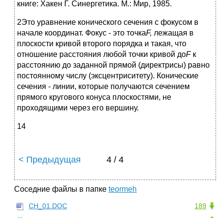
книге: Хакен Г. Синергетика. М.: Мир, 1985.
2Это уравнение конического сечения с фокусом в
начале координат. Фокус - это точка
F,
лежащая в
плоскости кривой второго порядка и такая, что
отношение расстояния любой точки кривой до
F
к
расстоянию до заданной прямой (директрисы) равно
постоянному числу (эксцентриситету). Конические
сечения - линии, которые получаются сечением
прямого кругового конуса плоскостями, не
проходящими через его вершину.
14
< Предыдущая
4 / 4
Соседние файлы в папке
teormeh
CH_01.DOC
189