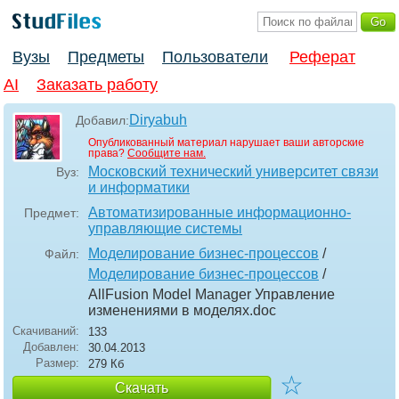
Вузы
Предметы
Пользователи
Реферат
AI
Заказать работу
Diryabuh
Добавил:
Опубликованный материал нарушает ваши авторские
права?
Сообщите нам.
Московский технический университет связи
Вуз:
и информатики
Автоматизированные информационно-
Предмет:
управляющие системы
Моделирование бизнес-процессов
/
Файл:
Моделирование бизнес-процессов
/
AllFusion Model Manager Управление
изменениями в моделях
.doc
Скачиваний:
133
Добавлен:
30.04.2013
Размер:
279 Кб
☆
Скачать