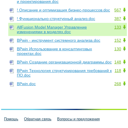
и проектирования.doc
! Описание и оптимизация бизнес-процессов.doc
567
! Функционально-структурный анализ.doc
387
AllFusion Model Manager Управление
133
изменениями в моделях.doc
BPwin - инструмент системного анализа.doc
152
BPwin Использование в консалтинговых
130
проектах.doc
BPwin Создание организационной диаграммы.doc
148
BPwin Технология структурирования требований к
118
ПО.doc
BPwin.doc
268
Помощь
Обратная связь
Вопросы и предложения