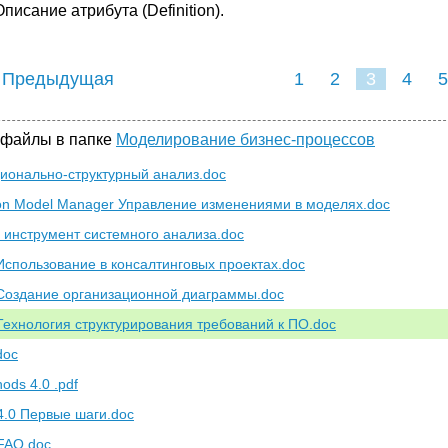
Описание атрибута (Definition).
 Предыдущая
1
2
3
4
5
 файлы в папке
Моделирование бизнес-процессов
ционально-структурный анализ.doc
ion Model Manager Управление изменениями в моделях.doc
- инструмент системного анализа.doc
Использование в консалтинговых проектах.doc
Создание организационной диаграммы.doc
Технология структурирования требований к ПО.doc
doc
ods 4.0 .pdf
4.0 Первые шаги.doc
FAQ.doc