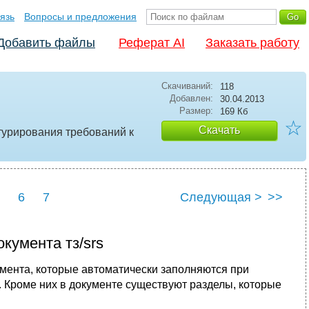
язь
Вопросы и предложения
Добавить файлы
Реферат AI
Заказать работу
Скачиваний:
118
Добавлен:
30.04.2013
Размер:
169 Кб
☆
Скачать
турирования требований к
6
7
Следующая >
>>
окумента тз/srs
умента, которые автоматически заполняются при
s. Кроме них в документе существуют разделы, которые