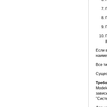
Если 
наиме
Все т
Сущес
Треб
Model
завис
"Сист