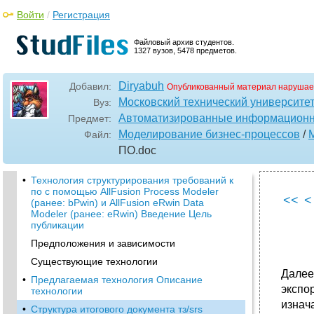
Войти
/
Регистрация
Файловый архив студентов.
1327 вузов, 5478 предметов.
Diryabuh
Добавил:
Опубликованный материал нарушае
Московский технический университе
Вуз:
Автоматизированные информационн
Предмет:
Моделирование бизнес-процессов
/
Файл:
ПО
.doc
•
Технология структурирования требований к
по с помощью AllFusion Process Modeler
<<
<
(ранее: bPwin) и AllFusion eRwin Data
Modeler (ранее: eRwin) Введение Цель
публикации
Предположения и зависимости
Существующие технологии
Далее
•
Предлагаемая технология Описание
экспо
технологии
изнач
•
Структура итогового документа тз/srs