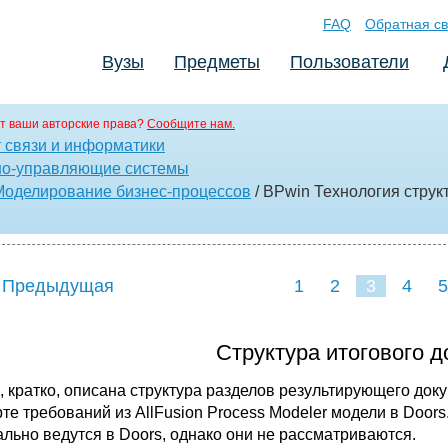
FAQ
Обратная св
Вузы
Предметы
Пользователи
т ваши авторские права?
Сообщите нам.
т связи и информатики
о-управляющие системы
Моделирование бизнес-процессов
/ BPwin Технология струк
 Предыдущая
1
2
3
4
5
Структура итогового д
, кратко, описана структура разделов результирующего док
рте требований из AllFusion Process Modeler модели в Door
ально ведутся в Doors, однако они не рассматриваются.