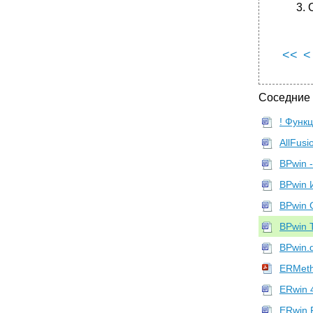
<<
<
Соседние
! Функ
AllFus
BPwin 
BPwin 
BPwin 
BPwin 
BPwin.
ERMeth
ERwin 
ERwin 