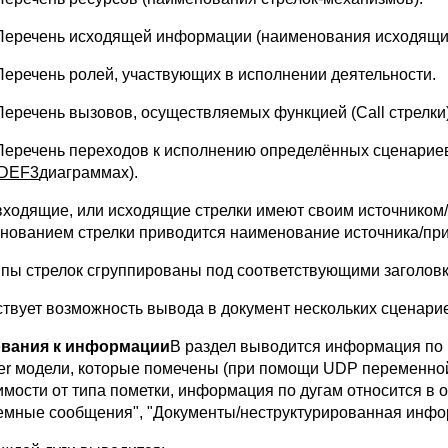
Перечень исходящей информации (наименования исходящих
Перечень ролей, участвующих в исполнении деятельности.
Перечень вызовов, осуществляемых функцией (Call стрелки
Перечень переходов к исполнению определённых сценариев
IDEF3
диаграммах).
входящие, или исходящие стрелки имеют своим источником/п
нованием стрелки приводится наименование источника/пр
ипы стрелок сгруппированы под соответствующими заголов
твует возможность вывода в документ нескольких сценарие
ования к информации
В раздел выводится информация по 
er модели, которые помечены (при помощи UDP переменной
имости от типа пометки, информация по дугам относится в 
емные сообщения", "Документы/неструктурированная инфо