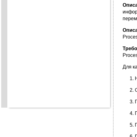
Описа
инфор
перем
Опис
Proce
Требо
Proce
Для к