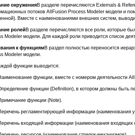
ние окружения
В разделе перечисляются Externals & Refe
мационных потоков AllFusion Process Modeler модели и п
енной). Вместе с наименованиями внешних систем, выводи
ание ролей
В разделе перечисляются все роли, которые был
ss Modeler модели. Для каждой роли приводится список деят
вания к функциям
В раздел полностью переносится иерарх
ss Modeler модели.
аждой функции выводится:
Наименование функции, вместе с номером деятельности AllF
Определение функции (Definition), в котором должны быть 
Примечание функции (Note).
Перечень регламентирующей информации (наименования у
Перечень входящей информации (наименования входящих с
Перечень ресурсов (наименования стрелок-механизмов).