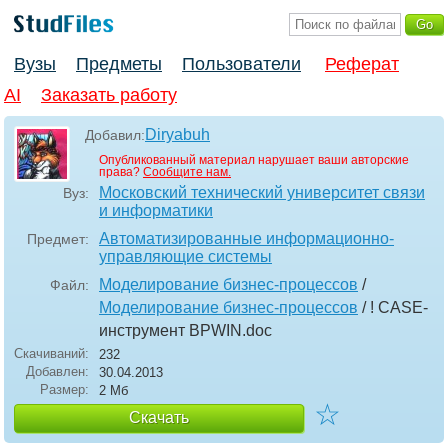
Вузы
Предметы
Пользователи
Реферат
AI
Заказать работу
Diryabuh
Добавил:
Опубликованный материал нарушает ваши авторские
права?
Сообщите нам.
Московский технический университет связи
Вуз:
и информатики
Автоматизированные информационно-
Предмет:
управляющие системы
Моделирование бизнес-процессов
/
Файл:
Моделирование бизнес-процессов
/ ! CASE-
инструмент BPWIN
.doc
Скачиваний:
232
Добавлен:
30.04.2013
Размер:
2 Мб
☆
Скачать