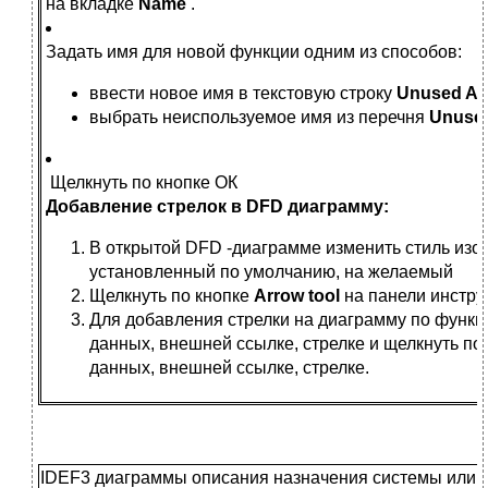
на вкладке
Name
.
Задать имя для новой функции одним из способов:
ввести новое имя в текстовую строку
Unused Ac
выбрать неиспользуемое имя из перечня
Unused
Щелкнуть по кнопке ОК
Добавление стрелок в DFD диаграмму:
В открытой DFD -диаграмме изменить стиль изо
установленный по умолчанию, на желаемый
Щелкнуть по кнопке
Arrow tool
на панели инстр
Для добавления стрелки на диаграмму по функц
данных, внешней ссылке, стрелке и щелкнуть по
данных, внешней ссылке, стрелке.
IDEF3 диаграммы описания назначения системы или 