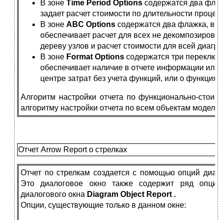
В зоне
Time Period Options
содержатся два фла
задает расчет стоимости по длительности процес
В зоне
ABC Options
содержатся два флажка, в
обеспечивает расчет для всех не декомпозиров
дереву узлов и расчет стоимости для всей диаг
В зоне
Format Options
содержатся три переключ
обеспечивает наличие в отчете информации или т
центре затрат без учета функций, или о функция 
Алгоритм настройки отчета по функционально-стои
алгоритму настройки отчета по всем объектам модели
Отчет Arrow Report о стрелках
Отчет по стрелкам создается с помощью опций диа
Это диалоговое окно также содержит ряд опций
диалогового окна
Diagram Object Report .
Опции, существующие только в данном окне: