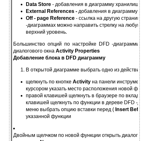
Data Store
- добавления в диаграмму хранилищ
External References -
добавления в диаграмму 
Off - page Reference
- ссылка на другую страниц
-диаграммах можно направить стрелку на любую 
верхний уровень.
Большинство опций по настройке DFD -диаграммы
диалогового окна
Activity Properties
Добавление блока в DFD диаграмму
В открытой диаграмме выбрать одно из действи
щелкнуть по кнопке
Activity
на панели инструме
курсором указать место расположения новой фу
правой клавишей щелкнуть в браузере по вклад
клавишей щелкнуть по функции в дереве DFD -д
меню выбрать опцию вставки перед (
Insert Bef
указанной функции
Двойным щелчком по новой функции открыть диалог