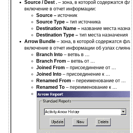
Source / Dest .
– зона, в которой содержатся ф
включение в отчет информации:
Source –
источник
Source Type –
тип источника
Destination Name –
название места назна
Destination Type –
тип места назначения
Arrow Bundle
– зона, в которой содержатся фл
включение в отчет информации об узлах слияни
Branch Into
– ветвь в …
Branch From
– ветвь от …
Joined From
– присоединение от …
Joined Into
– присоединение к …
Renamed From
– переименование от …
Renamed To
– переименование к …