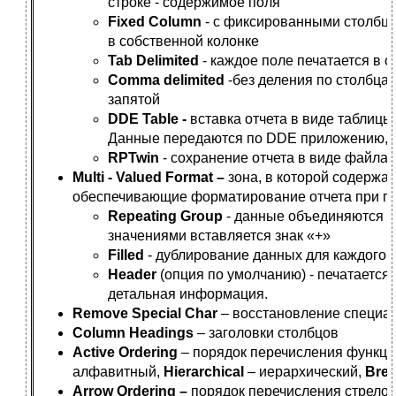
строке - содержимое поля
Fixed Column
- с фиксированными столбца
в собственной колонке
Tab Delimited
- каждое поле печатается в 
Comma delimited
-без деления по столбца
запятой
DDE Table -
вставка отчета в виде таблицы
Данные передаются по DDE приложению, н
RPTwin
- сохранение отчета в виде файла 
Multi - Valued Format –
зона, в которой содержа
обеспечивающие форматирование отчета при гр
Repeating Group
- данные объединяются в
значениями вставляется знак «+»
Filled
- дублирование данных для каждого з
Header
(опция по умолчанию) - печатается 
детальная информация.
Remove Special Char
– восстановление специа
Column Headings
– заголовки столбцов
Active Ordering
– порядок перечисления функци
алфавитный,
Hierarchical
– иерархический,
Brea
Arrow Ordering –
порядок перечисления стрелок