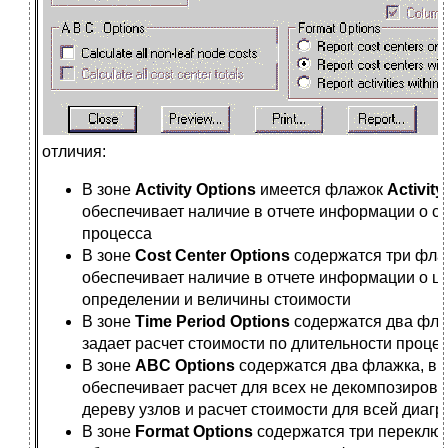
отличия:
В зоне
Activity Options
имеется флажок
Activit
обеспечивает наличие в отчете информации о с
процесса
В зоне
Cost Center Options
содержатся три фла
обеспечивает наличие в отчете информации о це
определении и величины стоимости
В зоне
Time Period Options
содержатся два фла
задает расчет стоимости по длительности процес
В зоне
ABC Options
содержатся два флажка, в
обеспечивает расчет для всех не декомпозиров
дереву узлов и расчет стоимости для всей диаг
В зоне
Format Options
содержатся три переключ