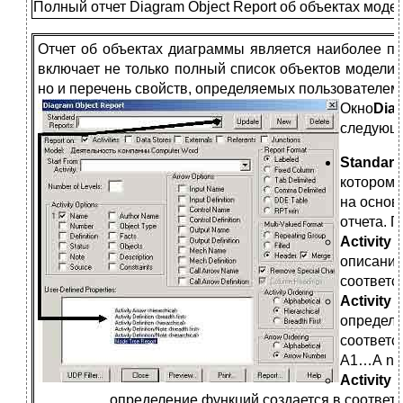
Полный отчет Diagram Object Report об объектах моде
Отчет об объектах диаграммы является наиболее пол
включает не только полный список объектов модели 
но и перечень свойств, определяемых пользователем
О
кно
Dia
следующи
Standard
котором 
на основ
отчета. 
Activity 
описание
соответс
Activity D
определе
соответс
А1…А n ,
Activity D
определение функций создается в соответс