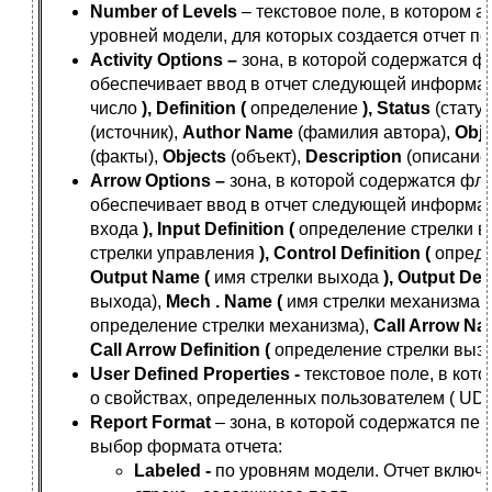
Number of Levels
– текстовое поле, в котором а
уровней модели, для которых создается отчет п
Activity Options –
зона, в которой содержатся ф
обеспечивает ввод в отчет следующей информа
число
), Definition (
определение
), Status
(статус
(источник),
Author Name
(фамилия автора),
Obj
(факты),
Objects
(объект),
Description
(описание
Arrow Options –
зона, в которой содержатся фл
обеспечивает ввод в отчет следующей информа
входа
), Input Definition (
определение стрелки 
стрелки управления
), Control Definition (
опреде
Output Name (
имя стрелки выхода
), Output Defi
выхода),
Mech . Name (
имя стрелки механизма
)
определение стрелки механизма),
Call Arrow Na
Call Arrow Definition (
определение стрелки выз
User Defined Properties -
текстовое поле, в ко
о свойствах, определенных пользователем ( UDP
Report Format
– зона, в которой содержатся п
выбор формата отчета:
Labeled -
по уровням модели. Отчет включа