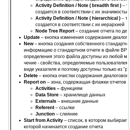
Activity Definition / Note ( breadth first )
– т
создается в соответствии с их значимостью
Activity Definition / Note ( hierarchical )
– т
создается в соответствии с их иерархией
Node Tree Report
– создание отчета по де
Update
– кнопка изменения содержания диалого
New
– кнопка создания собственного стандартно
информацию о стандартном отчете в файле BPWI
определения этого файла доступны из любой мо
чение - свойства, определяемые пользователем 
виде указателя и поэтому доступны только из "р
Delete
– кнопка очистки содержания диалогового
Report on
– зона, содержащая флажки отчетов п
Activities –
функциям
Data Store
– хранилище данных
Externals
– внешние данные
Referent
– ссылки
Junction
– слияние
Start from Activity
– список, в котором выбирает
которой начинается создание отчета