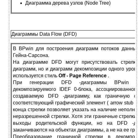
Диаграмма дерева узлов (Node Tree)
Диаграммы Data Flow (DFD)
В BPwin для построения диаграмм потоков данны
Гейна-Сарсона.
На диаграмме DFD могут присутствовать стрелки
диаграмм, но и диаграмм декомпозиции одного уров
используется стиль
Off - Page Reference
.
При генерации DFD -диаграммы BPwin ко
декомпозируемого IDEF 0-блока, ассоциированног
создаваемую DFD -диаграмму, как граничную с
соответствующий графический элемент ( arrow stub 
конца стрелки позволяет указать на наличие неполн
неразрешенной стрелки. Хотя эти граничные стрелки
выходы родительской функции, но на DFD -ди
заканчиваются на объектах диаграммы, а не на ее гра
Преобразование граничной стрелки в декомпо