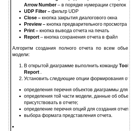
Arrow Number
– в порядке нумерации стрелок
UDP Filter –
фильтр UDP
Close –
кнопка закрытия диалогового окна
Preview –
кнопка предварительного просмотра о
Print –
кнопка вывода отчета на печать
Report
– кнопка сохранения отчета в файл
Алгоритм создания полного отчета по всем объе
модели:
В открытой диаграмме выполнить команду
Tools
Report
.
Установить следующие опции формирования отч
определения перечня объектов диаграммы для в
определения той части модели, данные об объе
присутствовать в отчете;
определение перечня опций для создания отчет
выбора формата представления отчета.