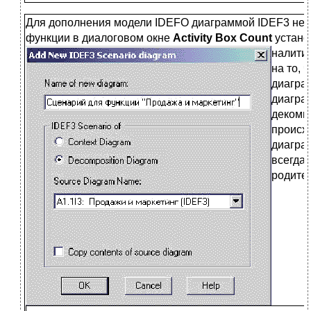
Для дополнения модели IDEFO диаграммой IDEF3 нео
функции в диалоговом окне
Activity Box Count
устано
налити
на то, 
диагра
диагра
декомп
происхо
диагра
всегда 
родите