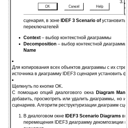
Д
б
с
сценария, в зоне
IDEF 3 Scenario of
установить
переключателей
Context
– выбор контекстной диаграммы
Decomposition
– выбор контекстной диаграммы
Name
Для копирования всех объектов диаграммы с их стре
источника в диаграмму IDEF3 сценария установить 
Щелкнуть по кнопке OK.
С помощью опций диалогового окна
Diagram Mana
добавить, просмотреть или удалить диаграммы, но и
сценариев. Алгоритм реструктуризации диаграмм сце
В диалоговом окне
IDEF3 Scenario Diagrams
вы
перемещения IDEF3 диаграмму декомпозиции и