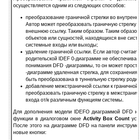
осуществляется одним из следующих способов:
преобразование граничной стрелки во внутренн
Автор может преобразовать граничную стрелку 
внешнюю ссылку. Таким образом. Таким образом
объектов или сущностей, находящихся вне систе
системные входы или выходы;
удаление граничной ссылки. Если автор считает,
родительской IDEF 0-диаграмме не обеспечивае
понимания DFD -диаграммы, то он может просто
-диаграмме удаленная стрелка, для сохранения 
быть преобразована в туннельную стрелку родит
добавление межстраничной ссылки к граничной 
преобразовать граничную стрелку в межстранич
входа от/к различным функциям системы.
Для дополнения модели IDEFO диаграммой DFD не
функции в диалоговом окне
Activity Box Count
уст
После этого на диаграмме DFD на панели инструме
новые кнопки: