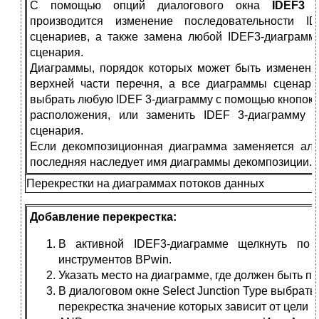
С помощью опций диалогового окна
IDEF3 
производится изменение последовательности I
сценариев, а также замена любой IDEF3-диаграм
сценария.
Диаграммы, порядок которых может быть изменен, 
верхней части перечня, а все диаграммы сценар
выбрать любую IDEF 3-диаграмму c помощью кнопок
расположения, или заменить IDEF 3-диаграмму 
сценария.
Если декомпозиционная диаграмма заменяется аль
последняя наследует имя диаграммы декомпозиции.
Перекрестки на диаграммах потоков данных
Добавление перекрестка:
В активной IDEF3-диаграмме щелкнуть по 
инструментов BPwin.
Указать место на диаграмме, где должен быть п
В диалоговом окне Select Junction Type выбрат
перекрестка значение которых зависит от цели 