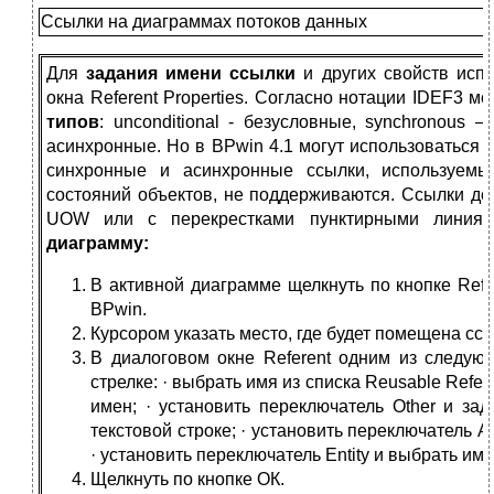
Ссылки на диаграммах потоков данных
Для
задания имени ссылки
и других свойств испо
окна Referent Properties. Согласно нотации IDEF3 м
типов
: unconditional - безусловные, synchronous 
асинхронные. Но в BPwin 4.1 могут использоваться 
синхронные и асинхронные ссылки, используемы
состояний объектов, не поддерживаются. Ссылки д
UOW или с перекрестками пунктирными линия
диаграмму:
В активной диаграмме щелкнуть по кнопке Refe
BPwin.
Курсором указать место, где будет помещена ссы
В диалоговом окне Referent одним из следую
стрелке: · выбрать имя из списка Reusable Refe
имен; · установить переключатель Other и за
текстовой строке; · установить переключатель A
· установить переключатель Entity и выбрать имя
Щелкнуть по кнопке ОК.