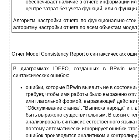
обеспечивает наличие в отчете информации или т
центре затрат без учета функций, или о функция 
Алгоритм настройки отчета по функционально-стои
алгоритму настройки отчета по всем объектам модели
Отчет Model Consistency Report о синтаксических оши
В диаграммах IDEFO, созданных в BPwin могут
синтаксических ошибок:
ошибки, которые BPwin выявить не в состоянии
требует, чтобы имя работы было выражено отг
или глагольной формой, выражающей действие (
"Обслуживание станка", "Выписка наряда" и т. д.
быть выражено существительным. В связи с тем,
анализировать синтаксис естественного языка и
поэтому автоматически игнорирует ошибки этого
ошибок производится аналитиком и контролируе