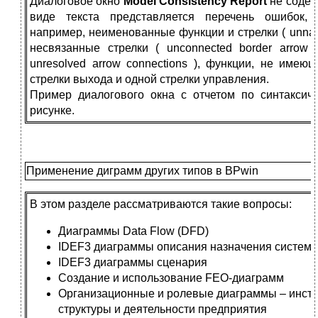
Диалоговое окно
Model Consistency Report
не содер
виде текста представляется перечень ошибок, 
например, неименованные функции и стрелки ( unnamed
несвязанные стрелки ( unconnected border arrow 
unresolved arrow connections ), функции, не имею
стрелки выхода и одной стрелки управления.
Пример диалогового окна с отчетом по синтакси
рисунке.
Применение диграмм других типов в BPwin
В этом разделе рассматриваются такие вопросы:
Диаграммы Data Flow (DFD)
IDEF3 диаграммы описания назначения системы
IDEF3 диаграммы сценария
Создание и использование FEO-диаграмм
Организационные и ролевые диаграммы – инст
структуры и деятельности предприятия