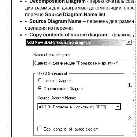
•
Decomposition Diagram
- переключатель созд
диаграммы для диаграммы декомпозиции, опред
перечне
Source Diagram Name list
•
Source Diagram Name
– перечень диаграмм-и
сценария из перечня
•
Copy contents of source diagram
– флажок, у
о
в
и
А
с
В
о
д
к
S
В
з
с