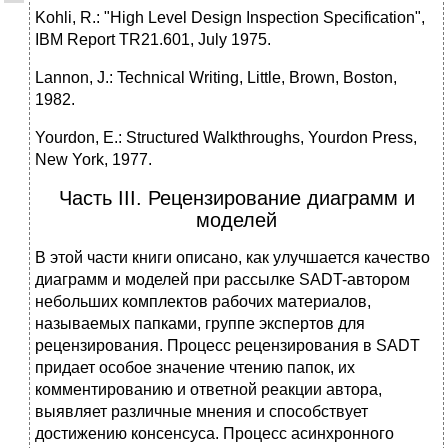
Kohli, R.: "High Level Design Inspection Specification",
IBM Report TR21.601, July 1975.
Lannon, J.: Technical Writing, Little, Brown, Boston,
1982.
Yourdon, E.: Structured Walkthroughs, Yourdon Press,
New York, 1977.
Часть III. Рецензирование диаграмм и
моделей
В этой части книги описано, как улучшается качество
диаграмм и моделей при рассылке SADT-автором
небольших комплектов рабочих материалов,
называемых папками, группе экспертов для
рецензирования. Процесс рецензирования в SADT
придает особое значение чтению папок, их
комментированию и ответной реакции автора,
выявляет различные мнения и способствует
достижению консенсуса. Процесс асинхронного