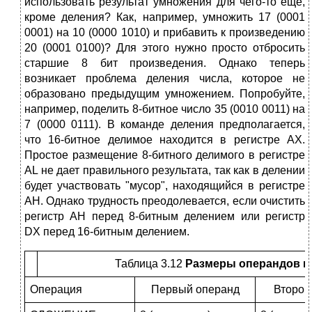
использовать результат умножения для чего-то еще,
кроме деления? Как, например, умножить 17 (0001
0001) на 10 (0000 1010) и прибавить к произведению
20 (0001 0100)? Для этого нужно просто отбросить
старшие 8 бит произведения. Однако теперь
возникает проблема деления числа, которое не
образовано предыдущим умножением. Попробуйте,
например, поделить 8-битное число 35 (0010 0011) на
7 (0000 0111). В команде деления предполагается,
что 16-битное делимое находится в регистре АХ.
Простое размещение 8-битного делимого в регистре
AL не дает правильного результата, так как в делении
будет участвовать "му­сор", находящийся в регистре
АН. Однако трудность преодолевается, если очистить
регистр АН перед 8-битным делением или регистр
DX перед 16-битным делением.
Таблица 3.12
Размеры операндов и
Операция
Первый операнд
Второй