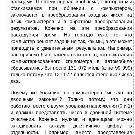
пальцами. Поэтому первая проблема, с которой мы
сталкиваемся при общении с компьютером,
заключается в преобразовании входных чисел на
язык компьютеров и в обратном преобразовании
результатов. Конечно, на эти преобразования
расходуется время. Но гораздо хуже то, что
компьютер решает задачи не так, как мы, а это может
приводить к удивительным результатам. Напри­мер,
нас привело бы в замешательство то, что показания
компьютеризо­ванного спидометра в автомобиле
сбрасывались бы после 131 072 миль (а не 99 999)
только потому, что 131 072 является степенью числа
два.
Почему же большинство компьютеров "мыслят по
двоичным зако­нам"? Только потому, что они
работают всего с двумя уровнями напряже­ния (0 и 1)
и должны представлять числа в двоичной системе
счисления. Конечно, нулями и единицами можно
закодировать каждую десятичную цифру в
отдельности. Например, вместо представления