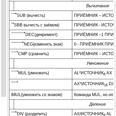
Вычитание
SUB (вычесть)
ПРИЁМНИК – ИСТО
SBB вычесть с заёмом)
ПРИЁМНИК - ИСТОЧ
DEC(декремент)
ПРИЁМНИК –1 ПРИ
NEG(изменить знак)
0 - ПРИЁМНИК ПРИ
CMP (сравнить)
ПРИЁМНИК – ИСТОЧ
Умножение
MUL (умножить)
AL*ИСТОЧНИК
AX
8
AX*ИСТОЧНИК
DX,
16
IMUL(умножить со знаком)
Команда MUL, но опе
Деление
DIV (разделить)
AX/ИСТОЧНИК
AL
8