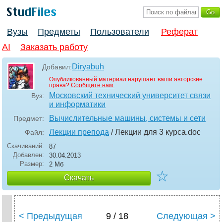
Вузы
Предметы
Пользователи
Реферат
AI
Заказать работу
Diryabuh
Добавил:
Опубликованный материал нарушает ваши авторские
права?
Сообщите нам.
Московский технический университет связи
Вуз:
и информатики
Вычислительные машины, системы и сети
Предмет:
Лекции препода
/ Лекции для 3 курса
.doc
Файл:
Скачиваний:
87
Добавлен:
30.04.2013
Размер:
2 Мб
☆
Скачать
< Предыдущая
9 / 18
Следующая >