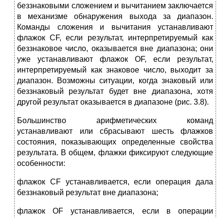
беззнаковыми сложением и вычитанием заключается
в механизме обнаружения выхода за диапазон.
Команды сложения и вычитания устанавливают
флажок CF, если результат, интерпретируемый как
беззнаковое число, оказывается вне диапазона; они
уже устанавлива­ют флажок OF, если результат,
интерпретируемый как знаковое число, выходит за
диапазон. Возможны ситуации, когда знаковый или
беззнако­вый результат будет вне диапазона, хотя
другой результат оказывается в диапазоне (рис. 3.8).
Большинство арифметических команд
устанавливают или сбрасывают шесть флажков
состояния, показывающих определенные свойства
резуль­тата. В общем, флажки фиксируют следующие
особенности:
флажок CF устанавливается, если операция дала
беззнаковый резуль­тат вне диапазона;
флажок OF устанавливается, если в операции