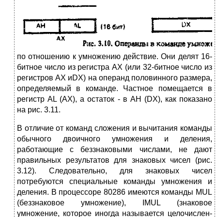
по отношению к умножению действие. Они делят 16-
битное число из регистра АХ (или 32-битное число из
регистров АХ иDX) на операнд половинного размера,
определяемый в команде. Частное помещается в
регистр AL (АХ), а оста­ток - в АН (DX), как показано
на рис. 3.11.
В отличие от команд сложения и вычитания команды
обычного двоич­ного умножения и деления,
работающие с беззнаковыми числами, не дают
правильных результатов для знаковых чисел (рис.
3.12). Следовательно, для знаковых чисел
потребуются специальные команды умножения и
деления. В процессоре 80286 имеются команды MUL
(беззнаковое умноже­ние), IMUL (знаковое
умножение, которое иногда называется целочислен­