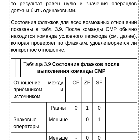
то ре­зультат равен нулю и значения операндов
должны быть одинаковыми.
Состояния флажков для всех возможных отношений
показаны в табл. 3.9. После команды СМР обычно
находится команда условного перехода (см. далее),
которая проверяет по флажкам, удовлетворяется ли
конкретное отношение.
Таблица 3.9
Состояния флажков после
выполнения команды
CMP
Отношение между
CF
ZF
SF
приёмником и
источником
Равны
0
1
0
Знаковые
Меньше
-
0
1
операторы
Меньше
-
0
0