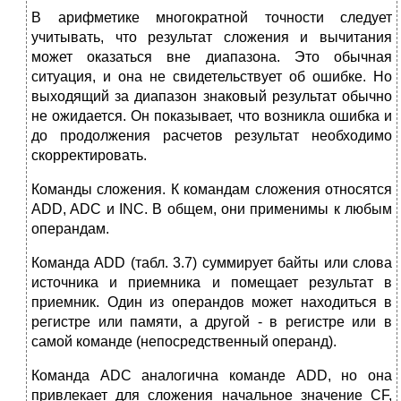
В арифметике многократной точности следует
учитывать, что резуль­тат сложения и вычитания
может оказаться вне диапазона. Это обычная
ситуация, и она не свидетельствует об ошибке. Но
выходящий за диапазон знаковый результат обычно
не ожидается. Он показывает, что возникла ошибка и
до продолжения расчетов результат необходимо
скоррек­тировать.
Команды сложения. К командам сложения относятся
ADD, ADC и INC. В общем, они применимы к любым
операндам.
Команда ADD (табл. 3.7) суммирует байты или слова
источника и приемника и помещает результат в
приемник. Один из операндов может находиться в
регистре или памяти, а другой - в регистре или в
самой команде (непосредственный операнд).
Команда ADC аналогична команде ADD, но она
привлекает для сложе­ния начальное значение CF,