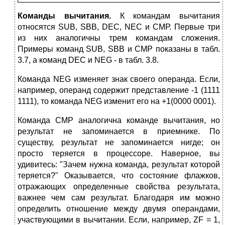
Команды вычитания.
К командам вычитания
относятся SUB, SBB, DEC, NEC и СМР. Первые три
из них аналогичны трем командам сложе­ния.
Примеры команд SUB, SBB и СМР показаны в табл.
3.7, а команд DEC и NEG - в табл. 3.8.
Команда NEG изменяет знак своего операнда. Если,
например, опе­ранд содержит представление -1 (1111
1111), то команда NEG изменит его на +1(0000 0001).
Команда СМР аналогична команде вычитания, но
результат не запоми­нается в приемнике. По
существу, результат не запоминается нигде; он
просто теряется в процессоре. Наверное, вы
удивитесь: "Зачем нужна команда, результат которой
теряется?" Оказывается, что состояние флаж­ков,
отражающих определенные свойства результата,
важнее чем сам результат. Благодаря им можно
определить отношение между двумя операндами,
участвующими в вычитании. Если, например, ZF = 1,