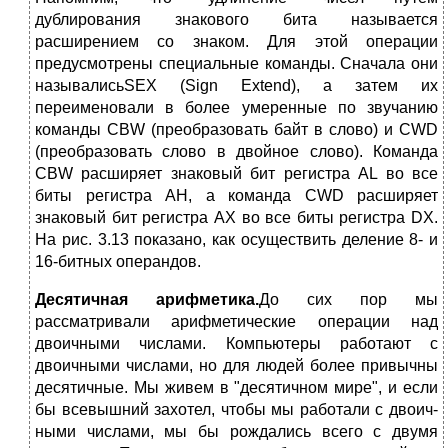
дублирования знакового бита называется
расширением со знаком. Для этой операции
предусмотрены специальные команды. Сначала они
называлисьSEX (Sign Extend), а затем их
переименовали в более умеренные по звучанию
команды CBW (преобразовать байт в слово) и CWD
(преобразовать слово в двойное слово). Команда
CBW расширяет знаковый бит регистра AL во все
биты регистра АН, а команда CWD расширяет
знаковый бит регистра АХ во все биты регистра DX.
На рис. 3.13 показано, как осуществить деление 8- и
16-битных операндов.
Десятичная арифметика.
До сих пор мы
рассматривали арифметичес­кие операции над
двоичными числами. Компьютеры работают с
двоичными числами, но для людей более привычны
десятичные. Мы живем в "деся­тичном мире", и если
бы всевышний захотел, чтобы мы работали с двоич­
ными числами, мы бы рождались всего с двумя