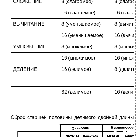
СЛОЖЕНИЕ
8 (слагаемое)
8 (слагае
16 (слагаемое)
16 (слага
ВЫЧИТАНИЕ
8 (уменьшаемое)
8 (вычита
16 (уменьшаемое)
16 (вычи
УМНОЖЕНИЕ
8 (множимое)
8 (множит
16 (множимое)
16 (множи
ДЕЛЕНИЕ
16 (делимое)
8 (делите
32 (делимое)
16 (делит
С
брос старшей половины делимого двойной длины