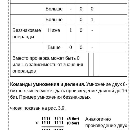
Больше
-
0
0
Больше
-
0
1
Беззнаковые
Ниже
1
0
-
операнды
Выше
0
0
-
Вместо прочерка может быть 0
или 1 в зависимость от значения
операндов
Команды умножения и деления.
Умножение двух 8-
битных чисел мо­жет дать произведение длиной до 16
бит. Пример умножения беззнаковых
чисел показан на рис. 3.9.
А
налогично
произведение двух