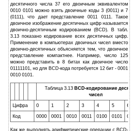
десятичного числа 37 его двоичным эквивалентом
0010 0101 можно взять двоичные коды 3 (0011) и 7
(0111), что дает представление 0011 0111. Такое
двоичное изобра­жение десятичных цифр называется
двоично-десятичным кодированием (BCD). В табл.
3.13 показано кодирование всех десятичных цифр.
Применение в компьютерах двоичных чисел вместо
двоично-десятичных объясня­ется тем, что двоичное
представление компактнее. Например, число 125
можно представить в 8 битах как двоичное число
01111101, но для BCD-ко­да потребуется 12 бит - 0001
0010 0101.
Таблица 3.13
BCD
-кодирование деся
чисел
Цифра
0
1
2
3
4
5
6
Код
0000
0001
0010
0011
0100
0101
0
Как же выполнять арифметические операции с BCD-