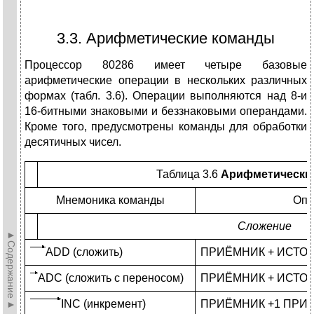
3.3. Арифметические команды
Процессор 80286 имеет четыре базовые
арифметические операции в нескольких различных
формах (табл. 3.6). Операции выполняются над 8-и
16-битными знаковыми и беззнаковыми операндами.
Кроме того, предусмотрены команды для обработки
десятичных чисел.
Таблица 3.6
Арифметически
Мнемоника команды
Опи
Сложение
►Содержание►
ADD (сложить)
ПРИЁМНИК + ИСТО
ADC (сложить с переносом)
ПРИЁМНИК + ИСТО
INC (инкремент)
ПРИЁМНИК +1 ПРИ