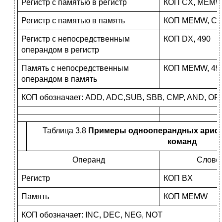
Регистр с памятью в регистр
КОП CX, MEM
Регистр с памятью в память
КОП MEMW, C
Регистр с непосредственным
КОП DX, 490
операндом в регистр
Память с непосредственным
КОП MEMW, 49
операндом в память
КОП обозначает: ADD, ADC,SUB, SBB, CMP, AND, OR
Таблица 3.8
Примеры однооперандных арифм
команд
Операнд
Слово
Регистр
КОП BX
Память
КОП MEMW
КОП обозначает: INC, DEC, NEG, NOT