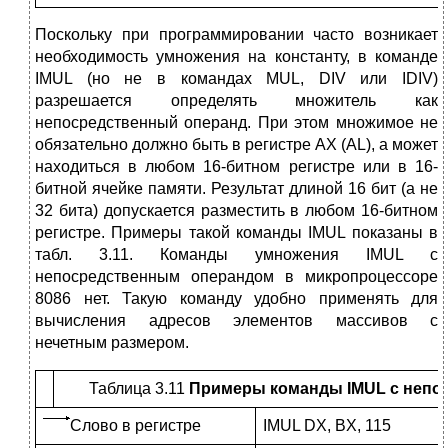
Поскольку при программировании часто возникает
необходимость умножения на константу, в команде
IMUL (но не в командах MUL, DIV или IDIV)
разрешается определять множитель как
непосредственный операнд. При этом множимое не
обязательно должно быть в регистре АХ (AL), a может
находиться в любом 16-битном регистре или в 16-
битной ячейке памяти. Результат длиной 16 бит (а не
32 бита) допускается разместить в любом 16-битном
регистре. Примеры такой команды IMUL показаны в
табл. 3.11. Команды умножения IMUL с
непосредственным операндом в микро­процессоре
8086 нет. Такую команду удобно применять для
вычисления адресов элементов массивов с
нечетным размером.
Таблица 3.11
Примеры команды
IMUL
с непо
Слово в регистре
IMUL DX, BX, 115