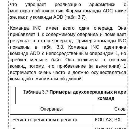
что упрощает реализацию арифметики с
многократной точностью. Формы команды ADC такие
же, как и у команды ADD (табл. 3.7).
Команда INC имеет всего один операнд. Она
прибавляет 1 к содержи­мому операнда и помещает
результат в этот же операнд. Примеры коман­ды INC
показаны в табл. 3.8. Команда INC идентична
команде ADD с непо­средственным операндом 1, но
требует меньше байт. Она включена в систему
команд потому, что прибавление (и вычитание) 1
встречается очень часто и должно осуществляться
командой с минимальной длиной.
Таблица 3.7
Примеры двухоперандных и ариф
команд
Операнды
Слово
Регистр с регистром в регистр
КОП AX, BX