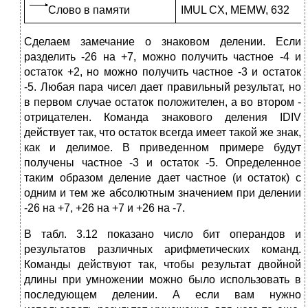
Слово в памяти
IMUL CX, MEMW, 632
Сделаем замечание о знаковом делении. Если
разделить -26 на +7, можно получить частное -4 и
остаток +2, но можно получить частное -3 и остаток
-5. Любая пара чисел дает правильный результат, но
в первом случае остаток положителен, а во втором -
отрицателен. Команда знако­вого деления IDIV
действует так, что остаток всегда имеет такой же знак,
как и делимое. В приведенном примере будут
получены частное -3 и остаток -5. Определенное
таким образом деление дает частное (и остаток) с
одним и тем же абсолютным значением при делении
-26 на +7, +26 на +7 и +26 на -7.
В табл. 3.12 показано число бит операндов и
результатов различных арифметических команд.
Команды действуют так, чтобы результат двой­ной
длины при умножении можно было использовать в
последующем делении. А если вам нужно